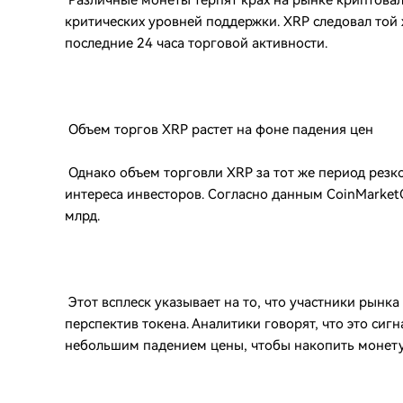
Различные монеты терпят крах на рынке криптовал
критических уровней поддержки. XRP следовал той 
последние 24 часа торговой активности.
Объем торгов XRP растет на фоне падения цен
Однако объем торговли XRP за тот же период резк
интереса инвесторов. Согласно данным CoinMarketC
млрд.
Этот всплеск указывает на то, что участники рын
перспектив токена. Аналитики говорят, что это сиг
небольшим падением цены, чтобы накопить монету 