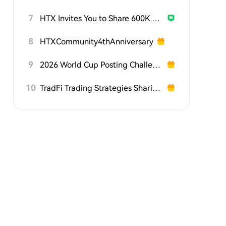
7
HTX Invites You to Share 600K USDT in Gift Packs
8
HTXCommunity4thAnniversary
9
2026 World Cup Posting Challenge on HTX Square
10
TradFi Trading Strategies Sharing Challenge