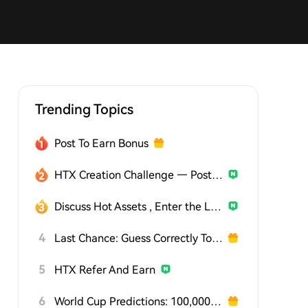
Trending Topics
Post To Earn Bonus
HTX Creation Challenge — Post and Win 1,500U
Discuss Hot Assets , Enter the Lucky Draw
4
Last Chance: Guess Correctly Today and Win More
5
HTX Refer And Earn
6
World Cup Predictions: 100,000 USDT Daily