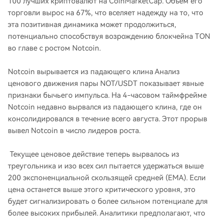
100 лучших криптовалют на CoinMarketCap. Объем его
торговли вырос на 67%, что вселяет надежду на то, что
эта позитивная динамика может продолжиться,
потенциально способствуя возрождению блокчейна TON
во главе с ростом Notcoin.
Notcoin вырывается из падающего клина Анализ
ценового движения пары NOT/USDT показывает явные
признаки бычьего импульса. На 4-часовом таймфрейме
Notcoin недавно вырвался из падающего клина, где он
консолидировался в течение всего августа. Этот прорыв
вывел Notcoin в число лидеров роста.
Текущее ценовое действие теперь вырвалось из
треугольника и изо всех сил пытается удержаться выше
200 экспоненциальной скользящей средней (EMA). Если
цена останется выше этого критического уровня, это
будет сигнализировать о более сильном потенциале для
более высоких прибылей. Аналитики предполагают, что