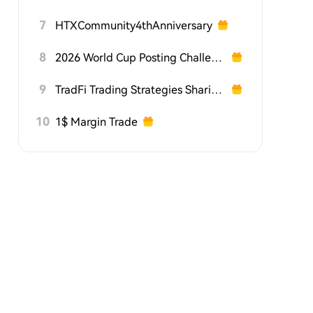
7
HTXCommunity4thAnniversary
8
2026 World Cup Posting Challenge on HTX Square
9
TradFi Trading Strategies Sharing Challenge
10
1$ Margin Trade