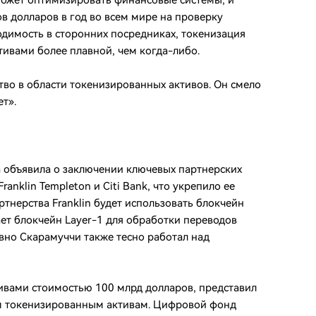
может оптимизировать финансовые системы, и
в долларов в год во всем мире на проверку
ходимость в сторонних посредниках, токенизация
тивами более плавной, чем когда-либо.
ство в области токенизированных активов. Он смело
ет».
a объявила о заключении ключевых партнерских
anklin Templeton и Citi Bank, что укрепило ее
ртнерства Franklin будет использовать блокчейн
ает блокчейн Layer-1 для обработки переводов
вно Скарамуччи также тесно работал над
тивами стоимостью 100 млрд долларов, представил
м токенизированным активам. Цифровой фонд