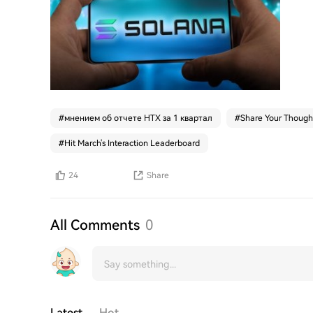
#
мнением об отчете HTX за 1 квартал
#
Share Your Thought
#
Hit March's Interaction Leaderboard
24
Share
All Comments
0
Latest
Hot