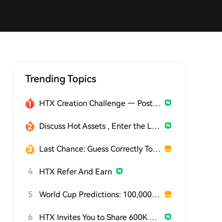
Trending Topics
HTX Creation Challenge — Post and Win 1,500U
Discuss Hot Assets , Enter the Lucky Draw
Last Chance: Guess Correctly Today and Win More
4
HTX Refer And Earn
5
World Cup Predictions: 100,000 USDT Daily
6
HTX Invites You to Share 600K USDT in Gift Packs