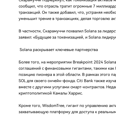
Скарамуччи подчеркнул, как токенизация активов 
сообщил, что отрасль тратит огромные 7 миллиардо
транзакций. Он также добавил, что, устраняя необ
уменьшит трение в транзакциях, делая торговлю ак
В частности, Скарамуччи похвалил Solana за лидер
заявил: «Будущее за токенизацией, и Solana лидиру
Solana раскрывает ключевые партнерства
Более того, на мероприятии Breakpoint 2024 Solan
соглашений с финансовыми гигантами, такими как Fr
позицию пионера в этой области. В рамках этого па
SOL для своего ончейн-фонда. Citi Bank также изуч
вместе с другими услугами смарт-контрактов. Неда
криптополитикой Камалы Харрис.
Кроме того, WisdomTree, гигант по управлению ак
захватывающую платформу для доступа к реальны