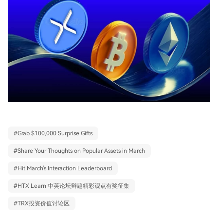
#
Grab $100,000 Surprise Gifts
#
Share Your Thoughts on Popular Assets in March
#
Hit March's Interaction Leaderboard
#
HTX Learn 中英论坛辩题精彩观点有奖征集
#
TRX投资价值讨论区