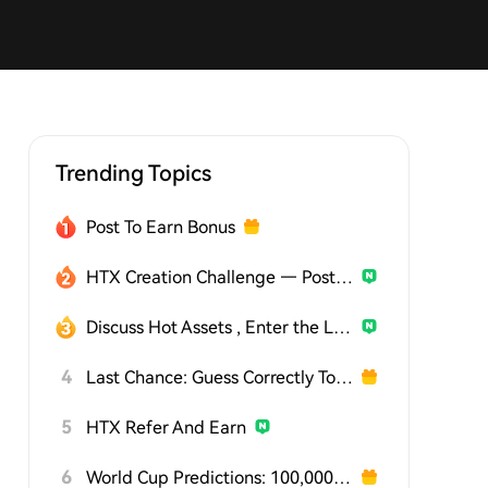
Trending Topics
Post To Earn Bonus
HTX Creation Challenge — Post and Win 1,500U
Discuss Hot Assets , Enter the Lucky Draw
4
Last Chance: Guess Correctly Today and Win More
5
HTX Refer And Earn
6
World Cup Predictions: 100,000 USDT Daily