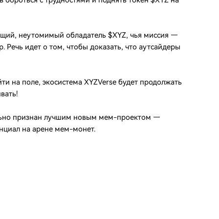
 бороться с трудностями и поднять токен $XYZ на
ующий, неутомимый обладатель $XYZ, чья миссия —
. Речь идет о том, чтобы доказать, что аутсайдеры
и на поле, экосистема XYZVerse будет продолжать
вать!
льно признан лучшим новым мем-проектом —
нциал на арене мем-монет.