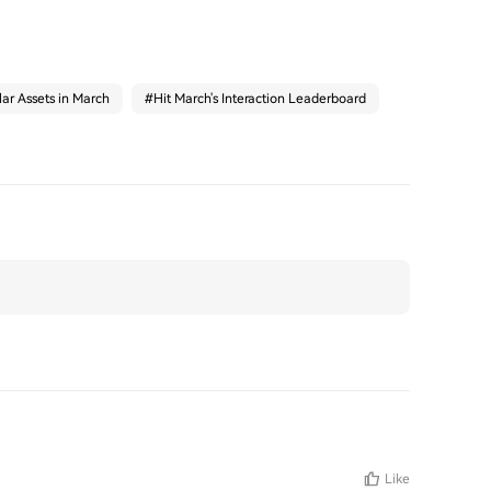
ar Assets in March
#
Hit March's Interaction Leaderboard
Like