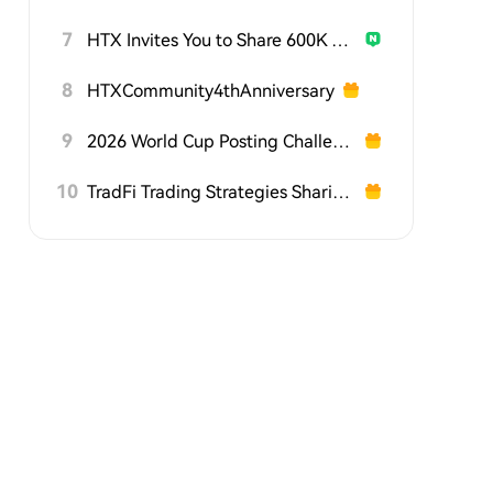
7
HTX Invites You to Share 600K USDT in Gift Packs
8
HTXCommunity4thAnniversary
9
2026 World Cup Posting Challenge on HTX Square
10
TradFi Trading Strategies Sharing Challenge