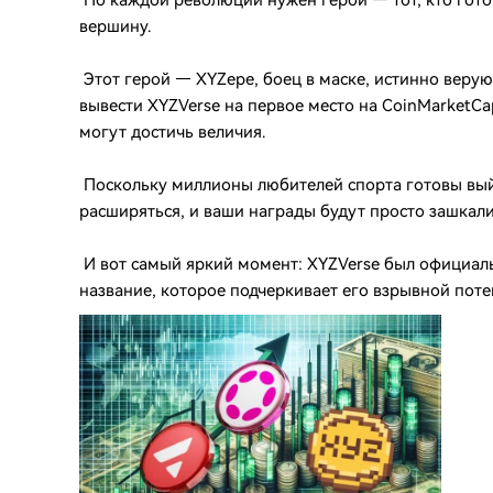
Но каждой революции нужен герой — тот, кто готов
вершину.
Этот герой — XYZepe, боец ​​в маске, истинно вер
вывести XYZVerse на первое место на CoinMarketCap
могут достичь величия.
Поскольку миллионы любителей спорта готовы выйт
расширяться, и ваши награды будут просто зашкали
И вот самый яркий момент: XYZVerse был официа
название, которое подчеркивает его взрывной поте