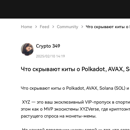
Home
Feed
Community
Что скрывают киты о P
Crypto 349
2025/02/10 14:19
Что скрывают киты о Polkadot, AVAX, S
Что скрывают киты о Polkadot, AVAX, Solana (SOL) и
XYZ — это ваш эксклюзивный VIP-пропуск в спорт
этом как о MVP экосистемы XYZVerse, где криптоэ
растущего спроса на монеты-мемы.