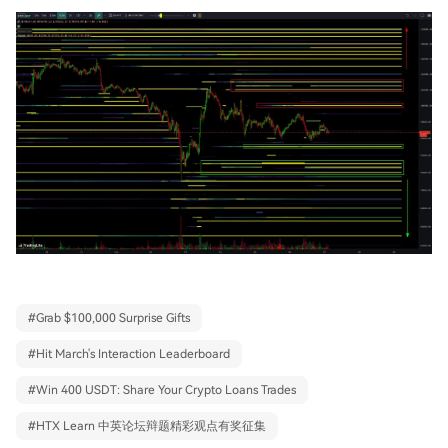
#
Grab $100,000 Surprise Gifts
#
Hit March's Interaction Leaderboard
#
Win 400 USDT: Share Your Crypto Loans Trades
#
HTX Learn 中英论坛辩题精彩观点有奖征集