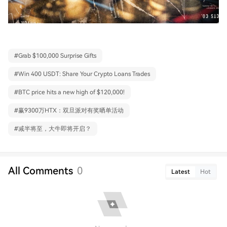
#
Grab $100,000 Surprise Gifts
#
Win 400 USDT: Share Your Crypto Loans Trades
#
BTC price hits a new high of $120,000!
#
赢9300万HTX：双旦派对有奖晒单活动
#
减半将至，大牛即将开启？
All Comments
0
Latest
Hot