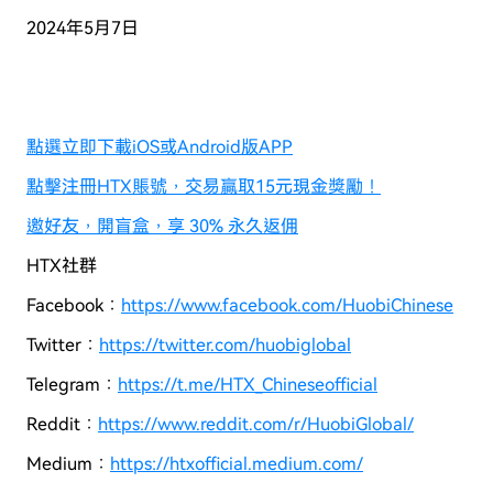
2024年5月7日
點選立即下載iOS或Android版APP
點擊注冊HTX賬號，交易贏取15元現金獎勵！
邀好友，開盲盒，享 30% 永久返佣
HTX社群
Facebook：
https://www.facebook.com/HuobiChinese
Twitter：
https://twitter.com/huobiglobal
Telegram：
https://t.me/HTX_Chineseofficial
Reddit：
https://www.reddit.com/r/HuobiGlobal/
Medium：
https://htxofficial.medium.com/