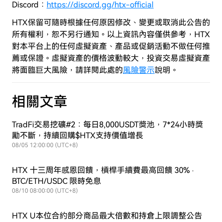
Discord：
https://discord.gg/htx-official
HTX保留可隨時根據任何原因修改、變更或取消此公告的
所有權利，恕不另行通知。以上資訊內容僅供參考，HTX
對本平台上的任何虛擬資產、產品或促銷活動不做任何推
薦或保證。虛擬資產的價格波動較大，投資交易虛擬資產
將面臨巨大風險，
請詳閱此處的
風險警示
說明。
相關文章
TradFi交易挖礦#2：每日8,000USDT獎池，7*24小時獎
勵不斷，持續回購$HTX支持價值增長
08/05 12:00:00 (UTC+8)
HTX 十三周年感恩回饋，槓桿手續費最高回饋 30% ·
BTC/ETH/USDC 限時免息
08/10 08:00:00 (UTC+8)
HTX U本位合約部分商品最大倍數和持倉上限調整公告