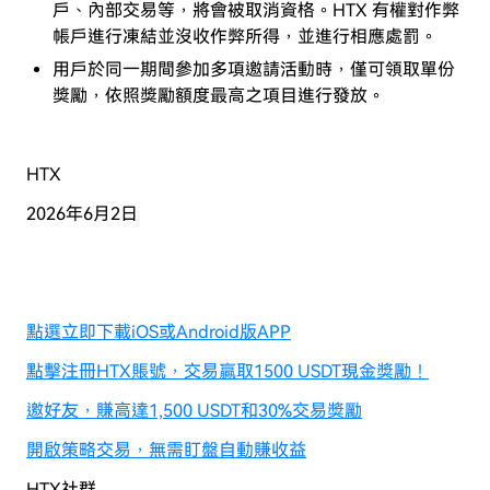
戶、內部交易等，將會被取消資格。HTX 有權對作弊
帳戶進行凍結並沒收作弊所得，並進行相應處罰。
用戶於同一期間參加多項邀請活動時，僅可領取單份
獎勵，依照獎勵額度最高之項目進行發放。
HTX
2026年6月2日
點選立即下載iOS或Android版APP
點擊注冊HTX賬號，交易贏取1500 USDT現金獎勵！
邀好友，賺高達1,500 USDT和30%交易獎勵
開啟策略交易，無需盯盤自動賺收益
HTX社群