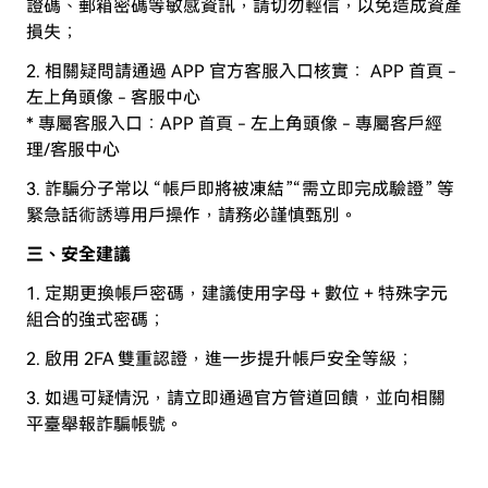
證碼、郵箱密碼等敏感資訊，請切勿輕信，以免造成資產
損失；
2. 相關疑問請通過 APP 官方客服入口核實： APP 首頁 -
左上角頭像 - 客服中心
* 專屬客服入口：APP 首頁 - 左上角頭像 - 專屬客戶經
理/客服中心
3. 詐騙分子常以 “帳戶即將被凍結”“需立即完成驗證” 等
緊急話術誘導用戶操作，請務必謹慎甄別。
三、安全建議
1. 定期更換帳戶密碼，建議使用字母 + 數位 + 特殊字元
組合的強式密碼；
2. 啟用 2FA 雙重認證，進一步提升帳戶安全等級；
3. 如遇可疑情況，請立即通過官方管道回饋，並向相關
平臺舉報詐騙帳號。