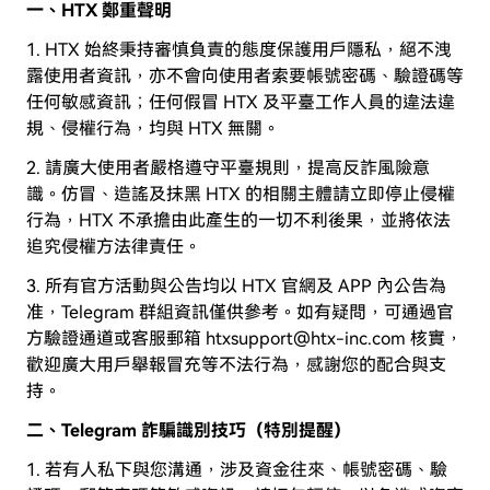
一、HTX 鄭重聲明
1. HTX 始終秉持審慎負責的態度保護用戶隱私，絕不洩
露使用者資訊，亦不會向使用者索要帳號密碼、驗證碼等
任何敏感資訊；任何假冒 HTX 及平臺工作人員的違法違
規、侵權行為，均與 HTX 無關。
2. 請廣大使用者嚴格遵守平臺規則，提高反詐風險意
識。仿冒、造謠及抹黑 HTX 的相關主體請立即停止侵權
行為，HTX 不承擔由此產生的一切不利後果，並將依法
追究侵權方法律責任。
3. 所有官方活動與公告均以 HTX 官網及 APP 內公告為
准，Telegram 群組資訊僅供參考。如有疑問，可通過官
方驗證通道或客服郵箱 htxsupport@htx-inc.com 核實，
歡迎廣大用戶舉報冒充等不法行為，感謝您的配合與支
持。
二、Telegram 詐騙識別技巧（特別提醒）
1. 若有人私下與您溝通，涉及資金往來、帳號密碼、驗