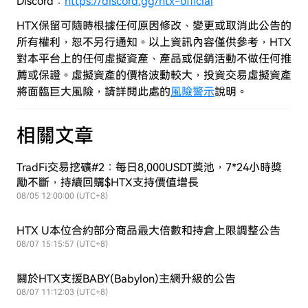
Discord：
https://discord.gg/htx-official
HTX保留可隨時根據任何原因修改、變更或取消此公告的
所有權利，恕不另行通知。以上資訊內容僅供參考，HTX
對本平台上的任何虛擬資產、產品或促銷活動不做任何推
薦或保證。虛擬資產的價格波動較大，投資交易虛擬資產
將面臨巨大風險，
請詳閱此處的
風險警示
說明。
相關文章
TradFi交易挖礦#2：每日8,000USDT獎池，7*24小時獎
勵不斷，持續回購$HTX支持價值增長
08/05 12:00:00 (UTC+8)
HTX U本位合約部分商品最大倍數和持倉上限調整公告
08/07 15:15:57 (UTC+8)
關於HTX支援BABY(Babylon)主網升級的公告
08/07 11:12:03 (UTC+8)