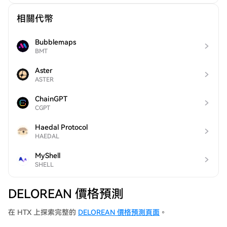
相關代幣
Bubblemaps
BMT
Aster
ASTER
ChainGPT
CGPT
Haedal Protocol
HAEDAL
MyShell
SHELL
DELOREAN 價格預測
在 HTX 上探索完整的
DELOREAN 價格預測頁面
。