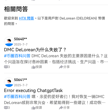
响。CEO提到,公司与数据中心和边缘计算领域的客户签署
相關問答
了8份长期协
歡迎來到
HTX 問答
。以下是用戶對 DeLorean (DELOREAN) 幣價
的問答。
50640**
2025-7-7
DMC DeLorean为什么失败了？
#
币圈百科问答
DMC DeLorean 失败的主要原因是什么？这
个问题旨在探讨各种因素，包括经济挑战、生产问题、市场
3
按讚
分享
反应以及其他任何相关方面，这些都导致了这一标志性车辆
及其制造商在运营期间的衰退。
50641**
2025-7-7
Error executing ChatgptTask
#
币圈百科问答
嘿，亲爱的爱好者们！我对恢复一辆DMC
DeLorean感到非常兴奋，希望能得到一些建议！成功恢复
3
按讚
分享
的最佳步骤是什么？关于采购零件、工具或技术的任何建议