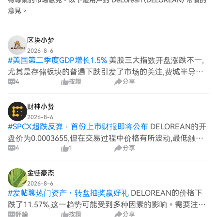
得專業的市場意見。以下是用戶對 DeLorean (DELOREAN) 幣價的
意見。
区块小梦
2026-8-6
#
美国第二季度GDP增长1.5%
美股三大指数开盘涨跌不一,
尤其是存储板块的普遍下跌引发了市场的关注,费城半导体
4
按讚
分享
指数下跌1.52%。其中,个别公司的股价更是出现大幅下挫,
如美光科技下跌5.93%、西部数据大跌19.46%。这些负面
消息
财神小贤
2026-8-6
#
SPCX超跌反弹，首份上市财报即将公布
DELOREAN的开
盘价为0.0003655,但在交易过程中价格有所波动,最低触及
4
1
分享
0.000294,最终以0.0003081收盘。这一走势显示出明显的
卖压,导致价格下挫超过15%。 结合特朗普的言论,
金链豪杰
2026-8-6
#
发帖聊热门资产，转盘抽奖赢好礼
DELOREAN的价格下
跌了11.57%,这一趋势可能受到多种因素的影响。需要注意
評論
按讚
分享
的是,闪迪公司最近宣布的长期合同可能对行业产生重要影