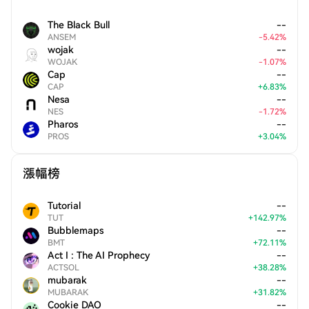
The Black Bull
--
ANSEM
-
5.42
%
wojak
--
WOJAK
-
1.07
%
Cap
--
CAP
+
6.83
%
Nesa
--
NES
-
1.72
%
Pharos
--
PROS
+
3.04
%
漲幅榜
Tutorial
--
TUT
+
142.97
%
Bubblemaps
--
BMT
+
72.11
%
Act I : The AI Prophecy
--
ACTSOL
+
38.28
%
mubarak
--
MUBARAK
+
31.82
%
Cookie DAO
--