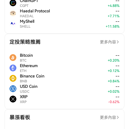
ChainGPT
--
CGPT
+
4.88
%
Haedal Protocol
--
HAEDAL
+
7.71
%
MyShell
--
SHELL
+
11.58
%
定投策略推薦
更多內容
Bitcoin
--
BTC
+
0.20
%
Ethereum
--
ETH
+
0.12
%
Binance Coin
--
BNB
+
0.84
%
USD Coin
--
USDC
+
0.02
%
XRP
--
XRP
-
0.62
%
暴漲看板
更多內容