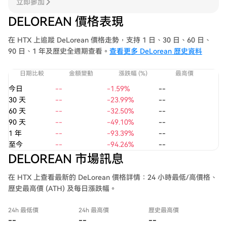
立即參加
DELOREAN 價格表現
在 HTX 上追蹤 DeLorean 價格走勢，支持 1 日、30 日、60 日、
90 日、1 年及歷史全週期查看。
查看更多 DeLorean 歷史資料
日期比較
金額變動
漲跌幅 (%)
最高價
今日
--
-1.59%
--
30 天
--
-23.99%
--
60 天
--
-32.50%
--
90 天
--
-49.10%
--
1 年
--
-93.39%
--
至今
--
-94.26%
--
DELOREAN 市場訊息
在 HTX 上查看最新的 DeLorean 價格詳情：24 小時最低/高價格、
歷史最高價 (ATH) 及每日漲跌幅。
24h 最低價
24h 最高價
歷史最高價
--
--
--