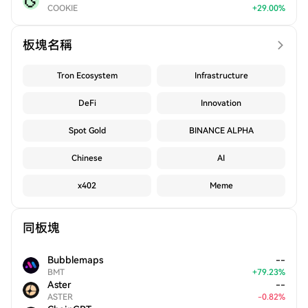
COOKIE
+
29.00
%
板塊名稱
Tron Ecosystem
Infrastructure
DeFi
Innovation
Spot Gold
BINANCE ALPHA
Chinese
AI
x402
Meme
同板塊
Bubblemaps
--
BMT
+
79.23
%
Aster
--
ASTER
-
0.82
%