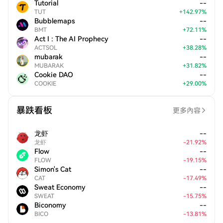
Tutorial
--
TUT
+
142.97
%
Bubblemaps
--
BMT
+
72.11
%
Act I : The AI Prophecy
--
ACTSOL
+
38.28
%
mubarak
--
MUBARAK
+
31.82
%
Cookie DAO
--
COOKIE
+
29.00
%
暴跌看板
更多內容
龙虾
--
龙虾
-
21.92
%
Flow
--
FLOW
-
19.15
%
Simon's Cat
--
CAT
-
17.49
%
Sweat Economy
--
SWEAT
-
15.75
%
Biconomy
--
BICO
-
13.81
%