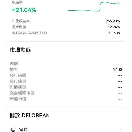
收益率
+
21.04
%
年化收益率
255.93
%
最大回撤
12.74
%
套利次數(24小時｜總)
2
｜
535
市場動態
現價
--
排名
1408
發行時間
--
發行總量
--
流通總量
--
完全稀釋市值
--
流通市值
--
關於 DELOREAN
官網