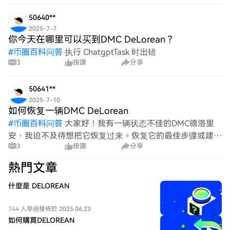
都将不胜感激。让我们一起把这台标志性的时间机器复活
50640**
2025-7-7
你今天在哪里可以买到DMC DeLorean？
#
币圈百科问答
执行 ChatgptTask 时出错
3
按讚
分享
50641**
2025-7-10
如何恢复一辆DMC DeLorean
#
币圈百科问答
大家好！我有一辆状态不佳的DMC德洛里
安，我迫不及待想把它恢复过来。恢复它的最佳步骤或建议
3
按讚
分享
是什么？关于零件、工具，甚至是从哪里开始的建议都将非
常有帮助。提前谢谢大家！
熱門文章
什麼是 DELOREAN
744 人學過
發佈於 2025.06.23
如何購買DELOREAN