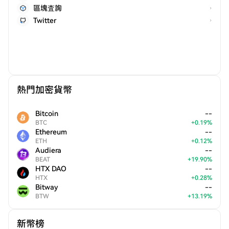
區塊査詢
Twitter
熱門加密貨幣
Bitcoin
--
BTC
+
0.19
%
Ethereum
--
ETH
+
0.12
%
Audiera
--
BEAT
+
19.90
%
HTX DAO
--
HTX
+
0.28
%
Bitway
--
BTW
+
13.19
%
新幣榜