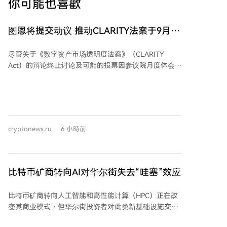
你可能也喜歡
图恩将提交动议 推动CLARITY法案于9月表
决
尽管关于《数字资产市场透明度法案》（CLARITY
Act）的辩论终止讨论及可能的投票因参议院月度休会而
推迟，但共和党人希望表明他们对该法案的通过抱有实
际兴趣。参议院多数党领袖约翰·图恩计划在八月休会前
提交终止辩论的动议，以便为九月就该法案进行投票铺
平道路，即便中期选举临近。 此举被视为共和党领导层
在参议院复会后将推动该法案的积极信号。然而，即使
cryptonews.ru
6 小時前
九月份安排了终止辩论的投票，法案仍面临障碍：稳定
币收益率问题再度被银行游说团体提出，以及一项涉及
总统和公职人员持有加密公司资产剥离的伦理条款正在
与白宫讨论。至少两名共和党参议员表示，若不修改条
比特币矿商转向AI对华尔街失去“哇塞”效应
款以保护地方银行免受稳定币收益率冲击，他们将投反
对票。白宫尚未对新的伦理条款提案作出回应。
比特币矿商转向人工智能和高性能计算（HPC）正在改
Coinbase首席执行官布莱恩·阿姆斯特朗对图恩的努力表
变其商业模式，但华尔街投资者对此类新基础设施交易
示赞赏，认为明确的联邦市场结构法律将为美国带来更
的反应已不如先前热烈，这表明随着AI托管战略成为主
多投资、创新和就业，同时保障消费者权益。但分析人