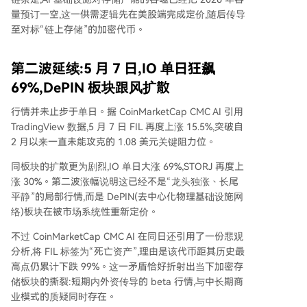
量预订一空,这一供需逻辑先在美股端完成定价,随后传导
至对标“链上存储”的加密代币。
第二波延续:5 月 7 日,IO 单日狂飙
69%,DePIN 板块跟风扩散
行情并未止步于单日。据 CoinMarketCap CMC AI 引用
TradingView 数据,5 月 7 日 FIL 再度上涨 15.5%,突破自
2 月以来一直未能攻克的 1.08 美元关键阻力位。
同板块的扩散更为剧烈,IO 单日大涨 69%,STORJ 再度上
涨 30%。第二波涨幅说明这已经不是“龙头独涨、长尾
平静”的局部行情,而是 DePIN(去中心化物理基础设施网
络)板块在被市场系统性重新定价。
不过 CoinMarketCap CMC AI 在同日还引用了一份悲观
分析,将 FIL 标签为“死亡资产”,理由是该代币距其历史最
高点仍累计下跌 99%。这一矛盾恰好折射出当下加密存
储板块的撕裂:短期内外资传导的 beta 行情,与中长期商
业模式的质疑同时存在。