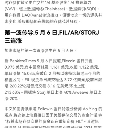
纯存储扩散至更广义的“AI 基础设施”:AI 推理算力
(VVV)、链上数据网络(Chainbase)、数据索引(SQD)、
用户数据 DAO(Vana)轮流接力。但驱动这一切的源头并
未变化:美股那场仍在燃烧的存储芯片狂欢。
第一波传导:5 月 6 日,FIL/AR/STORJ
三连涨
加密市场的第一次跟涨发生在 5 月 6 日。
据 BanklessTimes 5 月 6 日报道,Filecoin 当日开盘
0.975 美元,盘中最高触及 1.161 美元,收报 1.122 美元,
单日涨幅 15.08%,突破自 2 月初以来持续超过三个月的
横盘区间。FIL 现货单日成交额达 3.72 亿美元,较前日激
增 260.22%;期货成交额 8.16 亿美元,环比上涨
213.63%。同板块 Storj 单日上涨 40%,Arweave 单日上
涨 20%。
中文加密资讯渠道 Followin 当日转发分析师 Ao Ying 的
观点,将这轮上涨直接归因于美股存储交易的资金外溢,称
“权益市场存储交易的资金正在重新定价 FIL”。其逻辑
链条是,AI 基础设施对存储产能的吞噬已经把 2026 年容