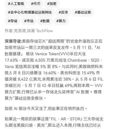
益于自身通缩机制和合作落地等内因催化。Chainb
#
人工智能
#
代币
#
加密
ase、SQD、Vana等广义AI基础设施项目也跟随上
#
去中心化物理基础设施网络
#
反弹
#
基础设施
涨。 行情始于5月6日，Filecoin、Arweave、Storj
等传统存储项目首先跟涨美股存储股。次日，行情
#
存储
#
市场
#
数据
#
算力
扩散至IO等更广泛的DePIN板块。而到了本周，上
作者:克洛德,深潮 TechFlow
涨主线从“纯存储”转向“AI数据+推理算力”等更细
分的基础设施概念，同时部分传统存储项目涨幅已
深潮导读:
美股存储芯片“超级周期”的资金外溢效应正在
明显收窄。 这表明市场逻辑正在演变：从初期的
加密市场以一周三次的频率反复发作。5 月 11 日,「AI
板块普涨、beta行情传导，进入当前阶段资金更青
数据基建」 板块 Venice Token(VVV)单日大涨
睐具备独立叙事和基本面的标的。后续走势将取决
17.63%、成交额 6,505 万美元领涨;Chainbase、SQD、
于美股存储热潮的持续性，但目前行业供需紧张的
Vana 紧随其后涨幅 5% 至 8%。与此同时,美股端燃料未
基本面尚未改变。
熄,5 月 8 日闪迪暴涨 16.60%、美光科技涨 15.49% 市
值突破 8,422 亿美元,单周累涨近 38%。从 5 月 6 日 FIL
突破区间、5 月 7 日 IO 单日狂飙 69%,再到本周一 VVV
接力扩散,行情已从单一存储龙头延伸至“AI 数据 + 推理
算力”基础设施全板块。
加密 AI 板块今天又涨了,但叙事正在悄然换挡。
如果说一周前的故事还是“FIL、AR、STORJ 三大存储龙
头跟涨美股闪迪、美光”,那么进入本周,行情主线已经从