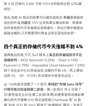
至 3 月,已有约 3,300 万枚 VVV(占初始供应的 42%)被
销毁。
至此,加密 AI 板块的故事可以被拆成两层:
外因
是美股存
储热的外溢,
内因
是 VVV 这类有真实通缩机制、有具体
合作落地的代币本身就在自我催化。本轮行情中能跑出
超额涨幅的,几乎都是同时具备这两层逻辑的标的。
四个真正的存储代币今天涨幅不到 4%
值得指出的是,今天 Surf 榜单上
真正的存储项目并不在
涨幅前列
。AIOZ Network(+3.22%)、Chia(+3.15%)、
Fluence(+2.79%)、Impossible Cloud Network(+1.33%)
四个传统去中心化存储项目,涨幅均不到 4%。而上周领
涨的 FIL、AR、STORJ 在本榜单中甚至未出现。
这一结构差异透露了一个信号:
单纯的“存储 beta 传导”
行情可能已经走到第二阶段
。第一阶段(5 月 6 日至 7
日)是存储龙头补涨,第二阶段(本周)则更多是有自身叙事
催化的代币接棒,VVV 有买烧机制,Chainbase 有“AI 数
据”标签,SQD 和 Vana 都属于“数据网络”概念。资金正