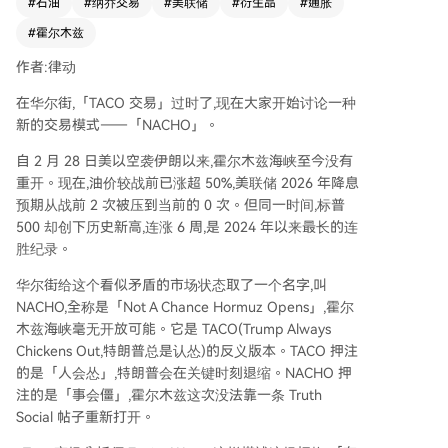
#
石油
#
纳乔交易
#
美联储
#
衍生品
#
通胀
宣称与伊朗对话并暂停军事行动，市场短暂反弹
后，因伊朗否认而回落。此后，市场行为根本改
#
霍尔木兹
变：布伦特原油价格持续高于战前水平，而标普50
作者:律动
0指数却屡创新高，两者走势脱钩。 NACHO模式
得到三个衍生品市场的真金白银支持： 1. 航运保
在华尔街,「TACO 交易」过时了,现在大家开始讨论一种
险：过境霍尔木兹海峡的战争险费率飙升至船体价
新的交易模式——「NACHO」。
值的1%-8%，大幅提高通航成本。 2. 油价曲线：
原油期货呈现近高远低的陡峭倒挂结构，显示市场
自 2 月 28 日美以空袭伊朗以来,霍尔木兹海峡至今没有
预期现货紧张将持续较长时间。 3. 利率预期：市
重开。现在,油价较战前已涨超 50%,美联储 2026 年降息
场已定价美联储在2026年全年不会降息。 这种分
预期从战前 2 次被压到当前的 0 次。但同一时间,标普
化也体现在股市内部：能源板块（XLE）年内大幅
500 却创下历史新高,连涨 6 周,是 2024 年以来最长的连
上涨，而运输板块（IYT）因成本压力显著跑输大
胜纪录。
盘。 NACHO交易有一个明确的时间窗口。据估
华尔街给这个看似矛盾的市场状态取了一个名字,叫
算，全球可动用原油库存可能在6月初接近“运营压
NACHO,全称是「Not A Chance Hormuz Opens」,霍尔
力水平”，欧洲航空燃料库存也可能在6月跌破关键
木兹海峡毫无开放可能。它是 TACO(Trump Always
阈值。预测市场数据显示，押注海峡在5月底前重
Chickens Out,特朗普总是认怂)的反义版本。TACO 押注
开的概率很低。 市场关注的焦点已从特朗普的社
的是「人会怂」,特朗普会在关键时刻退缩。NACHO 押
交媒体发言，转向了霍尔木兹海峡的实际通航状况
注的是「事会僵」,霍尔木兹这次没法靠一条 Truth
和6月初的库存数据。
Social 帖子重新打开。