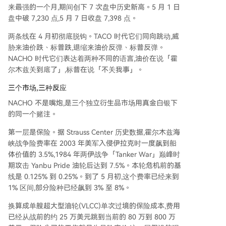
来最强的一个月,期间创下 7 次盘中历史新高。5 月 1 日
盘中破 7,230 点,5 月 7 日收盘 7,398 点。
两条线在 4 月初彻底脱钩。TACO 时代它们同向跳动,威
胁来油价跌、标普跌,退缩来油价反弹、标普反弹。
NACHO 时代它们表达着两种不同的语言,油价在说「霍
尔木兹关到底了」,标普在说「不关我事」。
三个市场,三种反应
NACHO 不是嘴炮,是三个独立衍生品市场用真金白银下
的同一个赌注。
第一层是保险。据 Strauss Center 历史数据,霍尔木兹海
峡战争险费率在 2003 年美军入侵伊拉克时一度飙到船
体价值的 3.5%,1984 年两伊战争「Tanker War」巅峰时
期攻击 Yanbu Pride 油轮后达到 7.5%。本轮危机前的基
线是 0.125% 到 0.25%。到了 5 月初,这个费率已经来到
1% 区间,部分险种已经飙到 3% 至 8%。
换算成单艘超大型油轮(VLCC)单次过境的保险成本,费用
已经从战前的约 25 万美元跳到当前的 80 万到 800 万