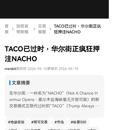
首
加密貨
交易
TACO已过时，华尔街正疯
頁
幣新聞
策略
狂押注NACHO
TACO已过时，华尔街正疯狂押
注NACHO
marsbit
發佈於 2026-05-10
更新於 2026-05-10
文章摘要
在华尔街，一种名为“NACHO”（Not A Chance H
ormuz Opens，霍尔木兹海峡毫无开放可能）的新
交易模式正取代过时的“TACO”（Trump Always C
hickens Out，特朗普总是认怂）。NACHO押注霍
尔木兹海峡将长期关闭，导致高油价成为新常态，
#
地缘政治
#
塔可交易
#
市场
#
标普500
而非暂时冲击。 关键的转折点在3月23日，特朗普