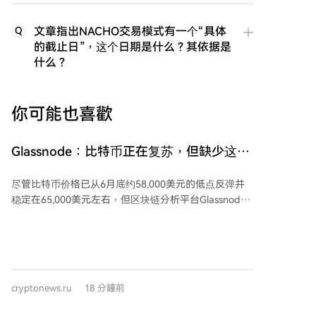
文章指出NACHO交易模式有一个“具体
Q
的截止日”，这个日期是什么？其依据是
什么？
你可能也喜歡
Glassnode：比特币正在复苏，但缺少这一
关键信号！
尽管比特币价格已从6月底约58,000美元的低点反弹并
稳定在65,000美元左右，但区块链分析平台Glassnode
指出，当前市场前景仍显示为“过渡性复苏”。
Glassnode分析显示，比特币价格走势在66,000美元下
方保持稳定，市场动能接近中性，现货市场购买加速，
但中心化交易所整体交易量仍相对低迷。这表明当前整
合阶段的需求是逐步增强，而非普遍的投机活跃度上
cryptonews.ru
18 分鐘前
升。 在衍生品市场，永续合约买家活动超出统计范围上
限，显示投资者正更积极地建立方向性头寸，但未平仓