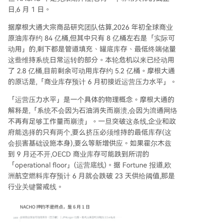
日,6 月 1 日。
据摩根大通大宗商品研究团队估算,2026 年初全球商业
原油库存约 84 亿桶,但其中只有 8 亿桶左右是「实际可
动用」的,剩下都是管道填充、罐底库存、最低终端储量
这些维持系统日常运转的部分。本轮危机以来已经动用
了 2.8 亿桶,目前剩余可动用库存约 5.2 亿桶。摩根大通
的原话是,「商业库存预计 6 月初接近运营压力水平」。
「运营压力水平」是一个具体的物理概念。摩根大通的
解释是,「系统不会因为石油消失而崩溃,会因为流通网络
不再有足够工作量而崩溃」。一旦突破这条线,企业和政
府能选择的只有两个,要么挤压必须维持的最低库存(这
会损害基础设施本身),要么等新增供应。如果霍尔木兹
到 9 月还不开,OECD 商业库存可能跌到所谓的
「operational floor」(运营底线)。据 Fortune 报道,欧
洲航空燃料库存预计 6 月就会跌破 23 天供给阈值,那是
行业关键警戒线。