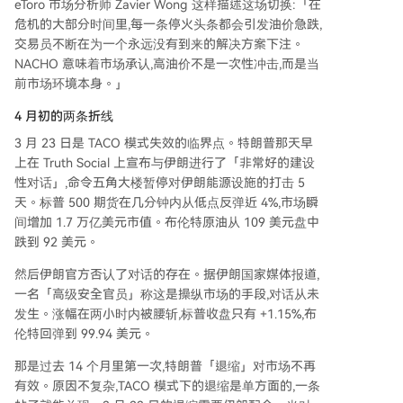
eToro 市场分析师 Zavier Wong 这样描述这场切换:「在
危机的大部分时间里,每一条停火头条都会引发油价急跌,
交易员不断在为一个永远没有到来的解决方案下注。
NACHO 意味着市场承认,高油价不是一次性冲击,而是当
前市场环境本身。」
4 月初的两条折线
3 月 23 日是 TACO 模式失效的临界点。特朗普那天早
上在 Truth Social 上宣布与伊朗进行了「非常好的建设
性对话」,命令五角大楼暂停对伊朗能源设施的打击 5
天。标普 500 期货在几分钟内从低点反弹近 4%,市场瞬
间增加 1.7 万亿美元市值。布伦特原油从 109 美元盘中
跌到 92 美元。
然后伊朗官方否认了对话的存在。据伊朗国家媒体报道,
一名「高级安全官员」称这是操纵市场的手段,对话从未
发生。涨幅在两小时内被腰斩,标普收盘只有 +1.15%,布
伦特回弹到 99.94 美元。
那是过去 14 个月里第一次,特朗普「退缩」对市场不再
有效。原因不复杂,TACO 模式下的退缩是单方面的,一条