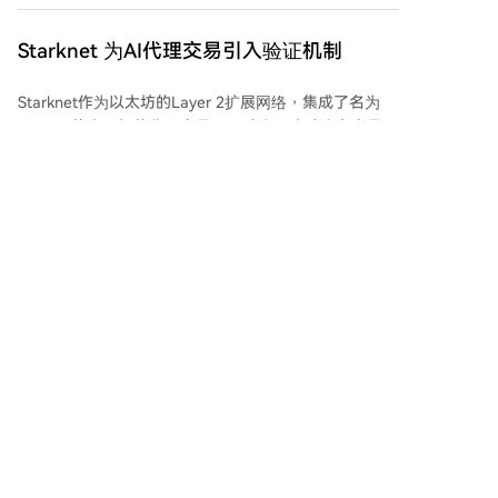
合约和资金费率保持温和，表明杠杆使用尚未失控。期
权市场的偏斜指标收窄，反映投资者为防范下跌所支付
Starknet 为AI代理交易引入验证机制
的溢价下降，短期防御性头寸减弱。 机构需求是积极信
号之一，比特币受监管投资产品的资金净流入已超过统
Starknet作为以太坊的Layer 2扩展网络，集成了名为
计阈值上限，尽管其二级市场交易量略有放缓。链上数
Chance的人工智能代理交易验证系统。该系统在交易执
据还显示，短期持有者持有的比特币占比增加，表明对
行前进行模拟，将预测结果与用户预先设定的条件进行
价格更敏感的资金正逐步回归。 然而，比特币网络的关
比对。若交易不符合用户授权给AI代理的规则，系统将
键活跃度指标仍未显示复苏迹象：活跃地址数、链上交
阻止资金转移。 该系统基于Starknet的可编程托管钱包
易量和交易手续费收入均接近统计范围低点，反映投资
运行。AI代理可以提议交易，但在交易满足用户设定的
者网络交易需求不强，有机需求低迷。全网投资者盈利
约束条件之前，资产始终由钱包控制。这在AI代理的决
情况仅小幅改善，已实现亏损仍高于已实现利润。
cryptonews.ru
18 分鐘前
策与实际资金转移之间增加了一层额外的安全验证。 此
Glassnode总结称，当前市场结构是“过渡期的复苏”。
外，Chance利用Starknet的STRK20隐私框架来保护AI
机构资金流入增强、现货与期货买方需求上升以及期权
代理的授权数据和交易计算信息，允许用户选择性披露
防御头寸减少，为比特币创造了有利环境。但现货流动
交易细节，无需暴露整个操作背景。
性仍低、网络活动疲软，表明当前复苏尚未转化为全市
Coinsbuy在周日安全漏洞后提供10万美元
场的强劲上涨。比特币能否突破并站稳66,000美元水
悬赏
平，将是判断复苏能否转向更强上升趋势的关键。
加密货币支付平台Coinsbuy在8月9日（周日）发生安全
漏洞，相关钱包在以太坊和TRON链上总计损失超过790
万美元。平台已暂停并随后恢复了存提款服务。 区块链
调查机构SpecterAnalyst追踪到攻击者正通过交易所将