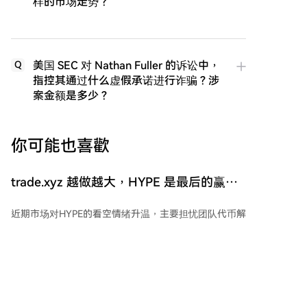
样的市场走势？
美国 SEC 对 Nathan Fuller 的诉讼中，
Q
指控其通过什么虚假承诺进行诈骗？涉
案金额是多少？
你可能也喜歡
trade.xyz 越做越大，HYPE 是最后的赢家
吗？
近期市场对HYPE的看空情绪升温，主要担忧团队代币解
锁带来的供给压力、机构解质押与ETF资金流出，以及
平台对单一部署方trade.xyz的过度依赖。数据显示，
HYPE价格从6月高点下跌约25%，ETF资金转为净流
出，做空活动增加。 Hyperliquid平台上，HIP-3（开放
永续市场部署）的交易量占比已升至约64.6%，其中
trade.xyz占据HIP-3交易量的近100%，形成高度集中格