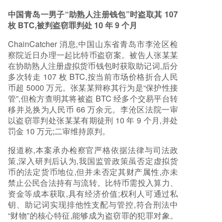
中国青岛一男子“助熟人注册钱包”时盗取其 107
枚 BTC,被判盗窃罪判处 10 年 9 个月
ChainCatcher 消息,中国山东省青岛市李沧区检
察院近日办理一起比特币盗窃案。被告人张某某
在协助熟人注册虚拟货币钱包时获取助记词,后分
多次转走 107 枚 BTC,按当前市场价格折合人民
币超 5000 万元。张某某辩称其行为是“保护性接
管”,但检方查明其将被盗 BTC 经多个交易平台转
移并兑换为人民币 66 万余元。李沧区法院一审
以盗窃罪判处张某某有期徒刑 10 年 9 个月,并处
罚金 10 万元;二审维持原判。
报道称,本案承办检察官严格依据法律与司法政
策,深入研判后认为,我国监管政策虽否定虚拟货
币的法定货币地位,但并未否定其财产属性,亦未
禁止公民合法持有与流转。比特币需投入算力、
资金等成本获取,具有经济价值;权利人可通过私
钥、助记词实现排他性支配与管控,符合刑法中
“财物”的核心特征,能够成为盗窃罪的犯罪对象。