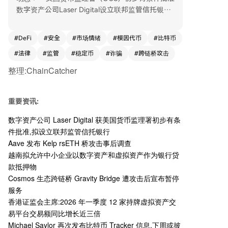
数字资产公司Laser Digital设立联邦监管信托银
行。越南拟修订法律，允许中小企业以数字资产、
虚拟资产等作为银行贷款抵押物。 * **市场数据：
#
DeFi
#
安全
#
市场情绪
#
模因代币
#
比特币
** 香港证监会主席透露，2026年第一季度，香港1
#
法律
#
监管
#
稳定币
#
诈骗
#
跨链桥攻击
2家持牌虚拟资产交易平台交易额同比增长近三
倍。 * **安全事件：** * Cosmos生态跨链桥Gravit
整理:ChainCatcher
y Bridge在遭受攻击后宣布暂停服务。 * Aave发布
针对Kelp rsETH桥遭攻击的事后调查报告，称根本
原因在于第三方桥基础设施（LayerZero V2）的单
重要资讯:
一验证器遭RPC中毒攻击，导致虚假跨链消息被伪
数字资产公司 Laser Digital 获美国货币监理署初步有条
造。协议本身未受影响，已采取保护措施并逐步恢
件批准,拟设立联邦监管信托银行
复。 * **人物动态：** MicroStrategy创始人Micha
Aave 发布 Kelp rsETH 桥攻击事后调查
el Saylor再次发布比特币相关信息，暗示其公司可
越南拟允许中小企业以数字资产和虚拟资产作为银行贷
能于下周披露新的比特币增持数据。 * **政策观
款抵押物
点：** 美联储理事沃勒表示，稳定币的全球普及可
Cosmos 生态跨链桥 Gravity Bridge 遭攻击后宣布暂停
能会放大美国货币政策的影响力，对采用国类似固
服务
定汇率制度。 **其他要闻：** * **法律案件：** 中
国青岛一男子在协助他人注册钱包时盗取107枚BT
香港证监会主席:2026 年一季度 12 家持牌虚拟资产交
C，最终以盗窃罪被判有期徒刑10年9个月。 * **市
易平台交易额同比增长近三倍
场情绪：** 数据分析平台Santiment指出，比特币
Michael Saylor 再次发布比特币 Tracker 信息,下周或披