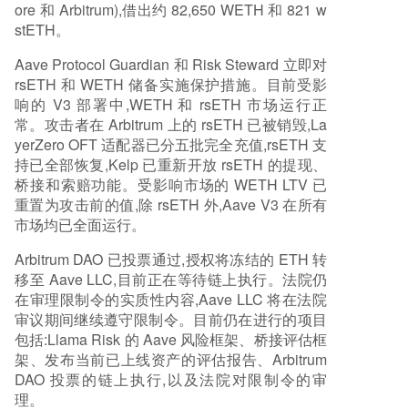
ore 和 Arbitrum),借出约 82,650 WETH 和 821 w
stETH。
Aave Protocol Guardian 和 Risk Steward 立即对
rsETH 和 WETH 储备实施保护措施。目前受影
响的 V3 部署中,WETH 和 rsETH 市场运行正
常。攻击者在 Arbitrum 上的 rsETH 已被销毁,La
yerZero OFT 适配器已分五批完全充值,rsETH 支
持已全部恢复,Kelp 已重新开放 rsETH 的提现、
桥接和索赔功能。受影响市场的 WETH LTV 已
重置为攻击前的值,除 rsETH 外,Aave V3 在所有
市场均已全面运行。
Arbitrum DAO 已投票通过,授权将冻结的 ETH 转
移至 Aave LLC,目前正在等待链上执行。法院仍
在审理限制令的实质性内容,Aave LLC 将在法院
审议期间继续遵守限制令。目前仍在进行的项目
包括:Llama Risk 的 Aave 风险框架、桥接评估框
架、发布当前已上线资产的评估报告、Arbitrum
DAO 投票的链上执行,以及法院对限制令的审
理。