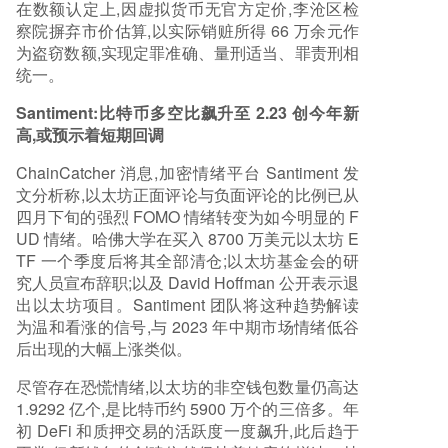
在数额认定上,因虚拟货币无官方定价,李沧区检
察院摒弃市价估算,以实际销赃所得 66 万余元作
为盗窃数额,实现定罪准确、量刑适当、罪责刑相
统一。
Santiment:比特币多空比飙升至 2.23 创今年新
高,或预示着短期回调
ChainCatcher 消息,加密情绪平台 Santiment 发
文分析称,以太坊正面评论与负面评论的比例已从
四月下旬的强烈 FOMO 情绪转变为如今明显的 F
UD 情绪。哈佛大学在买入 8700 万美元以太坊 E
TF 一个季度后将其全部清仓;以太坊基金会的研
究人员宣布辞职;以及 David Hoffman 公开表示退
出以太坊项目。Santiment 团队将这种趋势解读
为温和看涨的信号,与 2023 年中期市场情绪低谷
后出现的大幅上涨类似。
尽管存在恐慌情绪,以太坊的非空钱包数量仍高达
1.9292 亿个,是比特币约 5900 万个的三倍多。年
初 DeFi 和质押交易的活跃度一度飙升,此后趋于