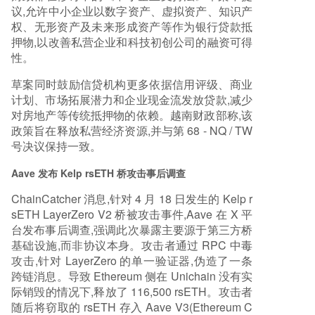
议,允许中小企业以数字资产、虚拟资产、知识产
权、无形资产及未来形成资产等作为银行贷款抵
押物,以改善私营企业和科技初创公司的融资可得
性。
草案同时鼓励信贷机构更多依据信用评级、商业
计划、市场拓展潜力和企业现金流发放贷款,减少
对房地产等传统抵押物的依赖。越南财政部称,该
政策旨在释放私营经济资源,并与第 68 - NQ / TW
号决议保持一致。
Aave 发布 Kelp rsETH 桥攻击事后调查
ChainCatcher 消息,针对 4 月 18 日发生的 Kelp r
sETH LayerZero V2 桥被攻击事件,Aave 在 X 平
台发布事后调查,强调此次暴露主要源于第三方桥
基础设施,而非协议本身。攻击者通过 RPC 中毒
攻击,针对 LayerZero 的单一验证器,伪造了一条
跨链消息。导致 Ethereum 侧在 Unichain 没有实
际销毁的情况下,释放了 116,500 rsETH。攻击者
随后将窃取的 rsETH 存入 Aave V3(Ethereum C