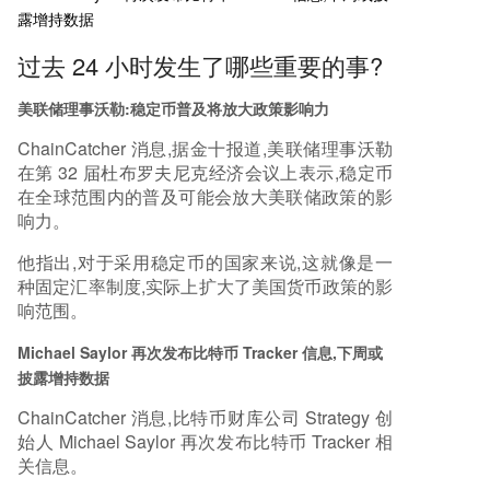
多空比升至今年新高，可能预示短期回调风险；同
露增持数据
时，以太坊的负面情绪高涨，但该平台认为这可能
过去 24 小时发生了哪些重要的事?
是一个温和看涨信号。 * **监管行动：** 美国SEC
对Privvy Investments创始人提起诉讼，指控其运
美联储理事沃勒:稳定币普及将放大政策影响力
营一个涉案1230万美元的虚假AI加密货币交易机器
人骗局。 **Meme币热度榜（截至6月1日09:0
ChainCatcher 消息,据金十报道,美联储理事沃勒
0）：** * **以太坊链前五：** HEX、SHIB、LIN
在第 32 届杜布罗夫尼克经济会议上表示,稳定币
K、PEPE、UNI * **Solana链前五：** TROLL、W
在全球范围内的普及可能会放大美联储政策的影
ORLDCUP、neet、Buttcoin、PBTC * **Base链前
响力。
五：** toby、ELSA、cbETH、CYPR、ALB
他指出,对于采用稳定币的国家来说,这就像是一
种固定汇率制度,实际上扩大了美国货币政策的影
响范围。
Michael Saylor 再次发布比特币 Tracker 信息,下周或
披露增持数据
ChainCatcher 消息,比特币财库公司 Strategy 创
始人 Michael Saylor 再次发布比特币 Tracker 相
关信息。