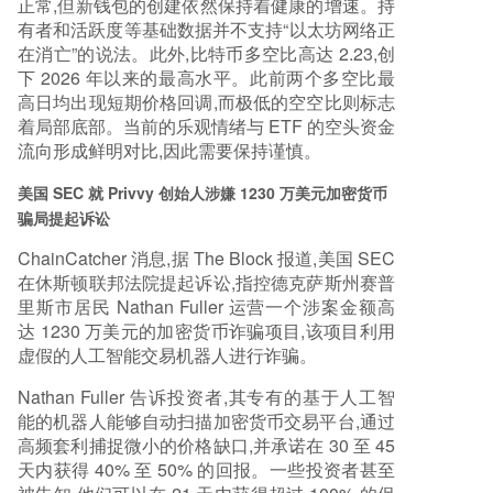
正常,但新钱包的创建依然保持着健康的增速。持
有者和活跃度等基础数据并不支持“以太坊网络正
在消亡”的说法。此外,比特币多空比高达 2.23,创
下 2026 年以来的最高水平。此前两个多空比最
高日均出现短期价格回调,而极低的空空比则标志
着局部底部。当前的乐观情绪与 ETF 的空头资金
流向形成鲜明对比,因此需要保持谨慎。
美国 SEC 就 Privvy 创始人涉嫌 1230 万美元加密货币
骗局提起诉讼
ChainCatcher 消息,据 The Block 报道,美国 SEC
在休斯顿联邦法院提起诉讼,指控德克萨斯州赛普
里斯市居民 Nathan Fuller 运营一个涉案金额高
达 1230 万美元的加密货币诈骗项目,该项目利用
虚假的人工智能交易机器人进行诈骗。
Nathan Fuller 告诉投资者,其专有的基于人工智
能的机器人能够自动扫描加密货币交易平台,通过
高频套利捕捉微小的价格缺口,并承诺在 30 至 45
天内获得 40% 至 50% 的回报。一些投资者甚至