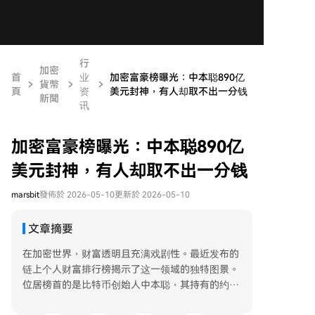
行
加密
首
业
加密富豪榜曝光：中本聪890亿
貨幣
頁
资
美元封神，有人却取不出一分钱
新聞
讯
加密富豪榜曝光：中本聪890亿
美元封神，有人却取不出一分钱
marsbit
發佈於 2026-05-10
更新於 2026-05-10
文章摘要
在加密世界，财富透明且充满戏剧性。最近发布的
链上个人财富排行榜揭示了这一领域的独特图景。
位居榜首的是比特币创始人中本聪，其持有的约89
0亿美元比特币资产自诞生起几乎从未移动，这笔