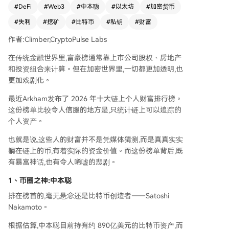
神秘财富使其跻身全球顶级富豪之列。排名第二的
#
DeFi
#
Web3
#
中本聪
#
以太坊
#
加密货币
波场创始人孙宇晨，则以约15亿美元的活跃链上资
#
失利
#
挖矿
#
比特币
#
私钥
#
财富
产展现了完全不同的风格。 榜单背后也充满了悲
喜剧。有人因丢失存有私钥的硬盘，眼睁睁看着价
作者:Climber,CryptoPulse Labs
值数亿美元的比特币无法动用；有人忘记了硬件钱
包密码，仅剩两次尝试机会，关乎数亿资产。早期
在传统金融世界里,富豪榜通常靠上市公司股权、房地产
以太坊投资者因丢失私钥，导致巨额财富“看得见
和投资组合来计算。但在加密世界里,一切都更加透明,也
却摸不着”。甚至有毒贩将私钥藏于钓鱼竿后丢
更加戏剧化。
失，资产却在多年后被警方追回。 此外，以太坊
最近Arkham发布了 2026 年十大链上个人财富排行榜。
联合创始人Vitalik Buterin作为技术理想主义者持
这份榜单比较令人信服的地方是,只统计链上可以追踪的
有约5.33亿美元资产。中国早期玩家“神鱼”凭借穿
个人资产。
越多个周期积累了约2.13亿美元财富。POAP创始
人等产品型创业者也凭借捕捉行业关键需求登上榜
也就是说,这些人的财富并不是凭媒体猜测,而是真真实实
单。 这份榜单凸显了加密世界的几个核心规律：
躺在链上的币,有着实际的资金价值。而这份榜单背后,既
巨大财富多源于早期持有；私钥保管至关重要，一
有暴富神话,也有令人唏嘘的悲剧。
旦丢失可能意味着永久损失；链上时代使得资产日
1、币圈之
益透明。它不仅是财富排名，更是行业发展史的缩
神:中本聪
影，揭示了在这里，财富自由与永久丧失往往仅有
排在榜首的,毫无悬念还是比特币创造者——Satoshi
一串私钥之隔。
Nakamoto。
根据估算,中本聪目前持有约 890亿美元的比特币资产,而