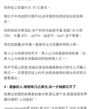
他的链上财富约为 15 亿美元。
相比于中本聪的只囤不动,孙宇晨的风格完全则完全相
反。
他的地址非常活跃,资产种类也极其丰富,包括:18 亿枚
TRX、大量 BTC、stETH、稳定币、DeFi 资产等等。
而在加密圈,孙宇晨一直是争议与流量并存的人物。
有人认为他是营销天才、有人认为他是极致投机者、也
有人认为他是亚洲最成功的加密商人之一。
但不可否认的是,他确实是目前最具影响力的华人币圈人
物之一。尤其是在链上时代,钱包余额有时候比任何采访
都更真实。
3、
最惨的人:明明有几亿美元,却一分钱都花不了
如果说前面的故事是财富传奇,那么接下来,就是加密世界
最经典的“人间惨剧”。
James Howells把 8000 枚 BTC 当垃圾扔了,没错,这是真