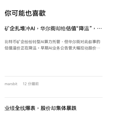
你可能也喜歡
矿企扎堆冲AI，华尔街却给估值“降温”，财
报季揭露谁在“裸泳”？
比特币矿企纷纷转型AI算力托管，但华尔街对此叙事的
估值溢价正在降温。早期AI业务公告曾大幅拉动股价，
如今市场反应已趋于平淡，投资者更关注实际商业模
式、客户质量、项目交付及现金流兑现能力。 二季度财
报显示，转型成效分化明显： - **Core Scientific** 的AI
托管收入已占总营收83%，并签下潜在超240亿美元合
同，但面临高资本支出和客户集中风险。 -
marsbit
12 分鐘前
**TeraWulf** 的HPC租赁收入占比达71%，且签订了长
期大额租约，转型进入执行阶段。 - **Hut 8** 营收增
长显著，完成首个千兆瓦级AI园区商业化，并获大规模
项目融资。 - **MARA** 和 **CleanSpark** 的AI业务尚
业绩全线爆表，股价却集体暴跌
未贡献收入，仍处于建设与签约阶段。CleanSpark虽签
下66亿美元租约，但收入需待2027年之后。 整体而
存储行业2026年夏季财报业绩极为亮眼，毛利率超
言，多数矿企仍面临挖矿收入下滑、亏损扩大及高资本
80%，客户甚至提供百亿美元“无息押金”以锁定产能。