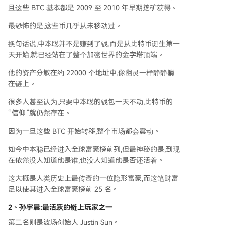
且这些 BTC 基本都是 2009 至 2010 年早期挖矿获得。
最恐怖的是,这些币几乎从未移动过。
换句话说,中本聪并不是赚到了钱,而是从比特币诞生第一
天开始,就已经站在了整个加密世界的金字塔顶端。
他的资产分散在约 22000 个地址中,像幽灵一样静静躺
在链上。
很多人甚至认为,只要中本聪的钱包一天不动,比特币的
“信仰”就仍然存在。
因为一旦这些 BTC 开始转移,整个市场都会震动。
如今中本聪已经进入全球富豪榜前列,但最神秘的是,到现
在依然没人知道他是谁,也没人知道他是否还活着。
这大概是人类历史上最传奇的一位隐形富豪,而这笔财富
足以使其进入全球富豪榜前 25 名。
2、
孙宇晨:最活跃的链上玩家之一
第二名则是波场创始人 Justin Sun。