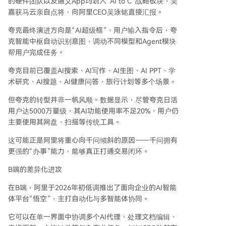
的硬件团队以及通义App均划入“AI to C”战略板块，吴
嘉获马云亲自点将，向阿里CEO吴泳铭直接汇报。
夸克最终演进方向是“AI超级框”，用户输入指令后，夸
克智能中枢自动识别意图，调动不同模型和Agent模块
帮用户完成任务。
夸克目前已覆盖AI搜索、AI写作、AI生图、AI PPT、学
术研究、AI搜题、AI健康问答、旅行计划等多个场景。
但夸克的转型并非一帆风顺。数据显示，尽管夸克日活
用户达5000万量级，其AI功能使用率不足20%，用户仍
主要使用其网盘、扫描等传统工具。
这可能正是阿里将重心向千问倾斜的原因——千问拥有
更强的“办事”能力，能够真正打通交易闭环。
B端的差异化进攻
在B端，阿里于2026年初低调推出了面向企业的AI智能
体平台“悟空”，主打自动化与多智能体协同。
它可以在单一界面中协调多个AI代理，处理文档编辑、