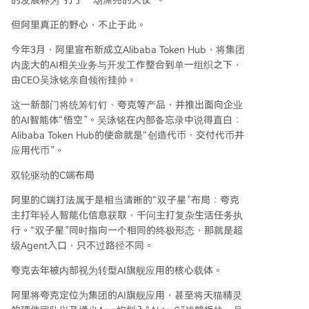
的发展称为“打了一场漂亮的大仗”。
但阿里真正的野心，不止于此。
今年3月，阿里宣布新成立Alibaba Token Hub，将集团
内庞大的AI相关业务与开发工作整合到单一组织之下，
由CEO吴泳铭亲自领衔挂帅。
这一新部门将统筹钉钉、夸克等产品，并推出面向企业
的AI智能体“悟空”。吴泳铭在内部备忘录中说得直白：
Alibaba Token Hub的使命就是“创造代币、交付代币并
应用代币”。
双轮驱动的C端布局
阿里的C端打法属于是相当清晰的“双子星”布局：夸克
主打年轻人智能化信息获取，千问主打复杂生活任务执
行。“双子星”同时指向一个相同的终极形态，那就是超
级Agent入口，只不过路径不同。
夸克去年被内部视为转型AI旗舰应用的核心载体。
阿里将夸克定位为集团的AI旗舰应用，甚至将天猫精灵