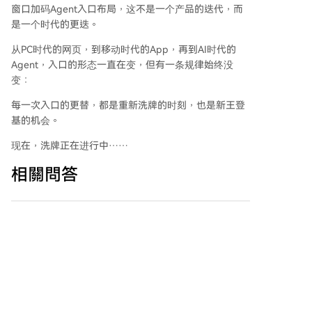
窗口加码Agent入口布局，这不是一个产品的迭代，而
是一个时代的更迭。
从PC时代的网页，到移动时代的App，再到AI时代的
Agent，入口的形态一直在变，但有一条规律始终没
变：
每一次入口的更替，都是重新洗牌的时刻，也是新王登
基的机会。
现在，洗牌正在进行中……
相關問答
腾讯、字节、阿里三大巨头在AI Agent
Q
入口布局上各自的核心策略是什么？
根据文章，AI时代流量分发权的核心变
Q