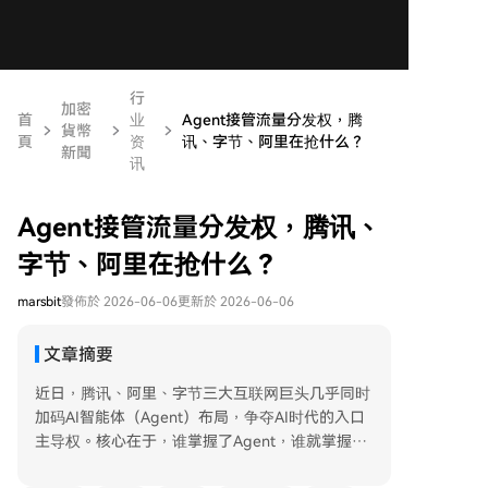
行
加密
首
业
Agent接管流量分发权，腾
貨幣
頁
资
讯、字节、阿里在抢什么？
新聞
讯
Agent接管流量分发权，腾讯、
字节、阿里在抢什么？
marsbit
發佈於 2026-06-06
更新於 2026-06-06
文章摘要
近日，腾讯、阿里、字节三大互联网巨头几乎同时
加码AI智能体（Agent）布局，争夺AI时代的入口
主导权。核心在于，谁掌握了Agent，谁就掌握了
未来的流量分发权。 **阿里**采取“双子星”策略：