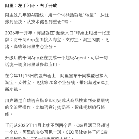
阿里：左手闭环，右手开放
阿里这几年的AI路线，用一个词概括就是“转型”，从犹
豫到坚决，从技术储备到重仓C端。
2026年一开年，阿里就在“超级入口”牌桌上甩出一张王
牌：将千问App全面接入淘宝、支付宝、淘宝闪购、飞
猪、高德等阿里生态业务。
升级后的千问App正在变成一个超级Agent，可以一句
话统一调度阿里系多款应用。
在今年1月15日的发布会上，阿里宣布千问模型已接入
淘宝、支付宝、飞猪等20余个业务线，推出超过400项
新功能。
用户通过自然语言指令即可完成从商品搜索到交易履约
的全流程操作，比如语音订购奶茶，智能规划旅行路
线。
千问从2025年11月上线不到两个月，C端月活已经超过
一个亿，阿里的决心可见一斑。CEO吴泳铭将千问C端