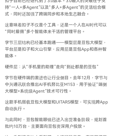
扣子目前已经迭代到了3.0版本。3.0最大的突破在于支
持“一人+多Agent”以及“多人+多Agent”的灵活组合模
式，同时还加强了跨端同步和本地生态融合。
这意味着扣子不仅是个工具，还是一个人在AI时代可以
“同时雇佣”多个智能体来干活的管理平台。
字节三层结构已经基本跑通——模型层是豆包大模型，
平台层是扣子和火山引擎，应用层是豆包App和各种智
能体。
硬件层：从“手机里的助理”走向“到处都是的豆包”
字节在硬件端的激进也让行业侧目。去年12月，字节与
中兴通讯联合推出AI手机努比亚M153，用于验证“端侧
大模型+系统级Agent”技术可行性。
这款手机搭载豆包大模型和UITARS模型，可实现跨App
自动执行。
与此同时，豆包智能眼镜已进入出货准备阶段，规划首
批约10万台，主要面向豆包资深用户投放。