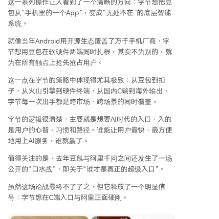
这一系列操作让人看到了一个清晰的方向：字节想把豆
包从“手机里的一个App”，变成“无处不在”的底层智能
系统。
就像当年Android用开源生态覆盖了万千手机厂商，字
节想用豆包在软硬件两端同时扎根，其实不为别的，就
为在所有触点上抢先抢占用户。
这一点在字节的策略中体现得尤其极致：从豆包到扣
子，从火山引擎到硬件终端，从国内C端到海外输出，
字节每一次出手都是跨市场、跨场景的同时覆盖。
字节的逻辑很清楚，主要就是想要AI时代的入口，入的
是用户的心智、习惯和路径。谁能让用户最快、最方便
地用上AI服务，谁就赢了。
值得关注的是，去年豆包与阿里千问之间还发生了一场
公开的“口水战”，即关于“谁才是真正的超级入口”。
虽然这场论战最终不了了之，但它释放了一个明显信
号：字节想在C端入口与阿里正面硬刚。