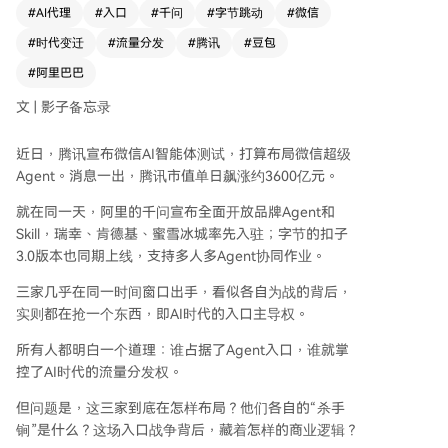
千问App正演变为超级Agent，深度接入淘宝、支
#
AI代理
#
入口
#
千问
#
字节跳动
#
微信
付宝等生态业务，实现从搜索到交易的全流程操
#
时代变迁
#
流量分发
#
腾讯
#
豆包
作，并已向外部品牌开放接入；夸克则定位为AI旗
舰应用，致力于成为“AI超级框”。在B端，阿里推
#
阿里巴巴
出企业智能体平台“悟空”，探索“一人AI公司”模
文 | 影子备忘录
式。 **字节**凭借“豆包”App已获超3亿月活，并
通过“扣子”平台构建开发者生态，支持多智能体协
近日，腾讯宣布微信AI智能体测试，打算布局微信超级
同。其战略是软硬一体，将豆包能力延伸至AI手
Agent。消息一出，腾讯市值单日飙涨约3600亿元。
机、智能眼镜等硬件，旨在让AI入口无处不在。 **
腾讯**的杀手锏藏于微信。正在内测的微信AI智能
就在同一天，阿里的千问宣布全面开放品牌Agent和
体可通过右滑直接调用数百万小程序完成任务，将
Skill，瑞幸、肯德基、蜜雪冰城率先入驻；字节的扣子
微信生态转化为“服务操作系统”。腾讯试图将AI深
3.0版本也同期上线，支持多人多Agent协同作业。
度融入现有国民应用，而非另造新入口。 三家的
竞争折射出商业逻辑的深刻变化：流量分配权正从
三家几乎在同一时间窗口出手，看似各自为战的背后，
“用户自主点击”转向“Agent代为决策”。商业模式
实则都在抢一个东西，即AI时代的入口主导权。
从争夺用户时长的“注意力经济”，转向以结果和效
所有人都明白一个道理：谁占据了Agent入口，谁就掌
率为核心的“意图经济”。未来，服务提供者不仅比
控了AI时代的流量分发权。
拼品牌，更需比拼其接入AI生态的能力。 这标志着
从PC网页、移动App到AI Agent的又一次入口更
但问题是，这三家到底在怎样布局？他们各自的“杀手
迭，新一轮行业洗牌已然开始。
锏”是什么？这场入口战争背后，藏着怎样的商业逻辑？