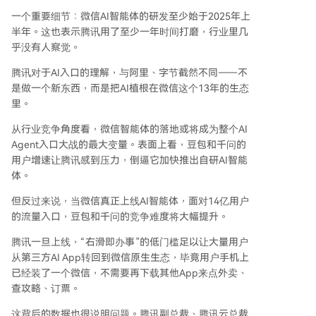
一个重要细节：微信AI智能体的研发至少始于2025年上
半年。这也表示腾讯用了至少一年时间打磨，行业里几
乎没有人察觉。
腾讯对于AI入口的理解，与阿里、字节截然不同——不
是做一个新东西，而是把AI植根在微信这个13年的生态
里。
从行业竞争角度看，微信智能体的落地或将成为整个AI
Agent入口大战的最大变量。表面上看，豆包和千问的
用户增速让腾讯感到压力，倒逼它加快推出自研AI智能
体。
但反过来说，当微信真正上线AI智能体，面对14亿用户
的流量入口，豆包和千问的竞争难度将大幅提升。
腾讯一旦上线，“右滑即办事”的低门槛足以让大量用户
从第三方AI App转回到微信原生生态，毕竟用户手机上
已经装了一个微信，不需要再下载其他App来点外卖、
查攻略、订票。
这背后的数据也很说明问题。腾讯副总裁、腾讯云总裁