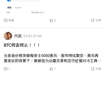
密货币跌 * 国际贸易逆差，加密货币跌 * 国际贸易顺差，加
密货币跌 * 外汇储备增加，加密货币跌 * 全球债务创新高，
加密货币跌 * 消费者信心增强，加密货币跌 * 消费者信心低
迷，加密货币跌 * APEC 峰会召开，加密货币跌 现在如果真
評論
2
分享
的要抄底，唯一就是
$
BTC
，其他币先别看了
六国
01/27 07:40
BTC何去何从！！！
当黄金价格突破每安士5000美元、股市持续繁荣、美元再
度走软的背景下，曾被视为动量交易和货币贬值对冲工具的
比特币（Bitcoin）却缺席了这场盛宴。 比特币价格停滞不
7
7
分享
前，交易量萎靡，长期信仰者正转向股票和贵金属等更可靠
的市场。比特币目前在87000美元附近徘徊，较10月高点已
下跌25%，仅过去7天就跌去6%。 据外媒数据，过去一周
投资者从比特币相关基金撤出超过13亿美元延续了加密货
币ETF的撤资趋势。 理论上，当前宏观环境本应利好加密货
币。通胀和利率的缓解通常会提振风险偏好，而宽松的金融
环境和地缘政治不确定性上升历来都支撑那些被宣传为对冲