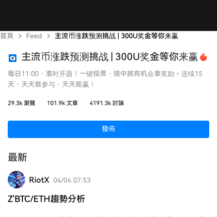
首頁
Feed
主流币涨跌预测挑战 | 300U奖金等你来赢
主流币涨跌预测挑战 | 300U奖金等你来赢
每日11:00，准时开题！一键投票，猜中就有机会拿奖励。连续15
天，天天能参与，天天能赢！
29.3k 瀏覽
101.9k 文章
4191.3k 討論
發佈
最新
RiotX
04/04 07:53
Z'BTC/ETH趨勢分析