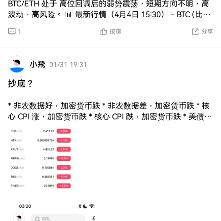
BTC/ETH 处于 高位回调后的弱势震荡，短期方向不明，高
波动、高风险。 📊 最新行情（4月4日 15:30） - BTC (比特
币) - 现价：$67,200 附近 - 24h：±1% 震荡 - 状态：6.5万
1
按讚
分享
–6.9万 区间震荡 - 关键位： - 支撑：$65,000（生死线） -
压力：$69,000–70,000（强阻力） ​ - ETH (以太坊) - 现
价：$2,060 附近 - 24h：±1% 震荡 - 状态：弱于BTC，
小飛
01/31 19:31
2000–2150 震荡 - 关键位： - 支撑：$2,000–2,050 - 压
力：$2,180–2,200 🔍 影响因素（4月） - 偏空 - 美联储高
抄底？
利率、美元偏强 - 机构ETF资金流入疲软 - 技术面：周线下
跌趋势、均线空头 - 偏多 - 超跌后有反弹需求 - 6.5万附近
* 非农数据好，加密货币跌 * 非农数据差，加密货币跌 * 核
支撑较强 - 年中ETH升级预期
心 CPI 涨，加密货币跌 * 核心 CPI 跌，加密货币跌 * 美债殖
利率升，加密货币跌 * 美债殖利率降，加密货币跌 * 美元指
数走强，加密货币跌 * 美元指数走弱，加密货币跌 * 美股盘
前大涨，加密货币跌 * 美股盘后重挫，加密货币跌 * 耶伦发
表讲话，加密货币跌 * 联准会维持利率，加密货币跌 * 联准
会宣布降息，加密货币跌 * 欧元区通膨高点，加密货币跌 *
欧洲央行升息，加密货币跌 * 原油价格飙升，加密货币跌 *
避险资金回流，加密货币跌 * 风险偏好升温，加密货币跌 *
ISM 制造业指数好，加密货币跌 * ISM 制造业指数差，加密
货币跌 * 区域性银行危机，加密货币跌 * 银行体系稳健，加