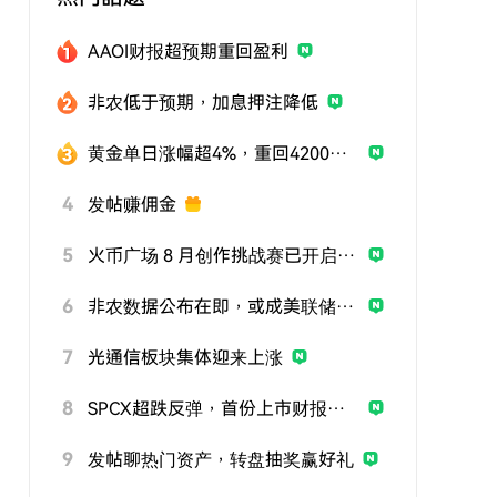
AAOI财报超预期重回盈利
非农低于预期，加息押注降低
黄金单日涨幅超4%，重回4200美元
4
发帖赚佣金
5
火币广场 8 月创作挑战赛已开启，发帖参与挑战，用优质内容赢取曝光与奖励
6
非农数据公布在即，或成美联储政策关键风向标
7
光通信板块集体迎来上涨
8
SPCX超跌反弹，首份上市财报即将公布
9
发帖聊热门资产，转盘抽奖赢好礼