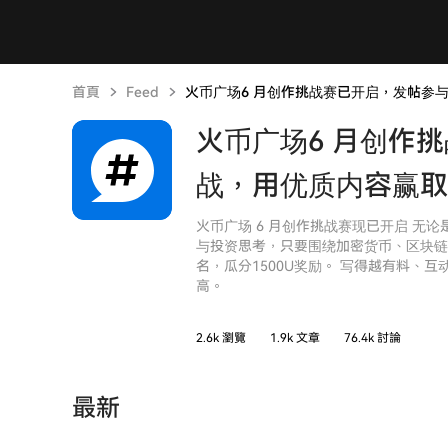
首頁
Feed
火币广场6 月创作挑战赛已开启，发帖参
火币广场6 月创作
战，用优质内容赢取
火币广场 6 月创作挑战赛现已开启 无
与投资思考，只要围绕加密货币、区块链、W
名，瓜分1500U奖励。 写得越有料、
高。
2.6k 瀏覽
1.9k 文章
76.4k 討論
最新