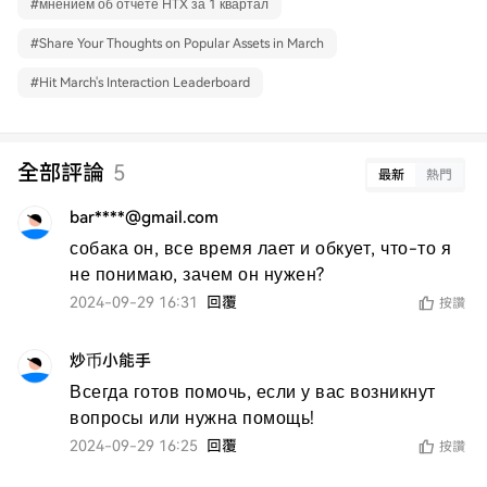
#
мнением об отчете HTX за 1 квартал
#
Share Your Thoughts on Popular Assets in March
#
Hit March's Interaction Leaderboard
全部評論
5
最新
熱門
bar****@gmail.com
собака он, все время лает и обкует, что-то я 
не понимаю, зачем он нужен?
2024-09-29 16:31
回覆
按讚
炒币小能手
Всегда готов помочь, если у вас возникнут 
вопросы или нужна помощь!
2024-09-29 16:25
回覆
按讚