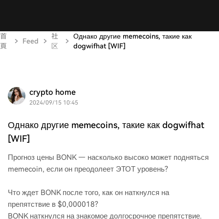
首
社
Однако другие memecoins, такие как
Feed
頁
区
dogwifhat [WIF]
crypto home
2024/09/15 10:45
Однако другие memecoins, такие как dogwifhat
[WIF]
Прогноз цены BONK — насколько высоко может подняться
memecoin, если он преодолеет ЭТОТ уровень?
Что ждет BONK после того, как он наткнулся на
препятствие в $0,000018?
BONK наткнулся на знакомое долгосрочное препятствие.