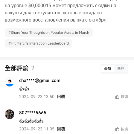
на уровне $0,000015 может предложить скидки на
покупки для спекулянтов, которые ожидают
возможного восстановления рынка с октября.
#
Share Your Thoughts on Popular Assets in March
#
Hit March's Interaction Leaderboard
全部評論
2
最新
熱門
cha****@gmail.com
👍👍
2024-09-23 13:50
回覆
按讚
807****5665
👍👍👍👍👍
2024-09-23 11:05
回覆
按讚