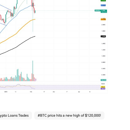
ypto Loans Trades
#
BTC price hits a new high of $120,000!