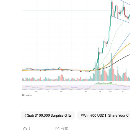
#
Grab $100,000 Surprise Gifts
#
Win 400 USDT: Share Your Cr
1
分享