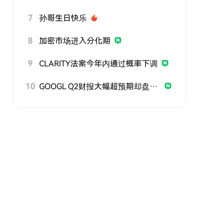
7
孙哥生日快乐
8
加密市场进入分化期
9
CLARITY法案今年内通过概率下调
10
GOOGL Q2财报大幅超预期却盘后走弱