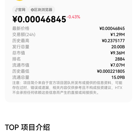
官网
区块浏览器
¥
0.00046845
-0.43%
最新价格
¥0.00046845
交易额(24h)
¥1.29M
历史最高
¥0.2375177
发行总量
20.00B
总市值
¥9.36M
排名
2884
流通市值
¥7.07M
历史最低
¥0.000221805
流通总量
15.09B
注意：项目简介来自于官方项目团队所发布或提供的信息资料，可能
存在过时、错误或遗漏，相关内容仅供参考且不构成投资建议，HTX
不会承担任何依赖这些信息而产生的直接或间接损失。
TOP
项目介绍