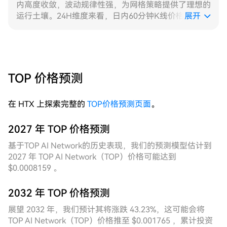
内高度收敛，波动规律性强，为网格策略提供了理想的
运行土壤。24H维度来看，日内60分钟K线价格全程在
展开
极窄区间内密集震荡，高低点差值稳定，每根K线均完
整覆盖网格层级，成交笔数分布均匀，网格触发频次充
分，动态网格通过实时感知价格重心微移，自动收窄格
距并上调挂单密度，较固定网格实现了更高的单位时间
成交次数，日内累计捕获震荡收益的效率显著领先。
TOP 价格预测
7D维度复盘来看，近七日日K线开收价持续紧密咬合，
每日振幅结构高度一致，区间上下边界清晰且未发生突
在 HTX 上探索完整的
TOP价格预测页面
。
破，整体呈现出教科书式的箱体震荡形态，成交量维持
稳定水平，无异常放量或缩量信号，市场情绪平稳。固
定网格在此周期内虽同样有所收益，但因格距固定、无
2027 年 TOP 价格预测
法跟随价格中枢的细微漂移进行自适应调整，部分层级
基于TOP AI Network的历史表现，我们的预测模型估计到
出现空挂未触发的情况；动态网格则持续根据波动率变
2027 年 TOP AI Network（TOP）价格可能达到
化重新校准格距与挂单区间，确保每一格均处于有效成
$0.0008159 。
交概率最高的价格带内，7D累计触发效率与资金利用
率均明显优于固定策略，充分验证了动态网格在低波动
2032 年 TOP 价格预测
横盘行情中的结构性优势。
展望 2032 年，我们预计其将涨跌 43.23%，这可能会将
TOP AI Network（TOP）价格推至 $0.001765 ，累计投资