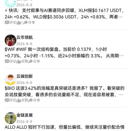
2026-8-8
⚡ 快讯：支付叙事与AI赛道同步回暖，XLM报$0.1617 USDT、
24h +0.62%，WLD报$0.3036 USDT、24h +0.83%，两者均
评论
1
分享
守在日内开盘上方，盘面呈现温和偏强格局。 🎯
云币领航
2026-8-8
$WIF #WIF 做一次结构复盘。当前价 0.1379，1小时
+0.73%，24小时 -1.15%，近24小时振幅约 3.3%。 从周期配
评论
点赞
分享
合看，24小时为 -1.15%，1小时回到 +0.73%，
云端创新
2026-8-8
$BIO 这波3.42%的涨幅是真突破还是诱多？我服了。看突破的
会说放量突破，看诱多的会说量能不足，现在追容易被套，等
评论
点赞
分享
回调又怕踏空。大伙儿啥看法？ $BIO #熊市 #永续合约 #合约
金链发展
2026-8-8
ALLO ALLO 短时下行加速，但量比偏低，继续关注量价配合情