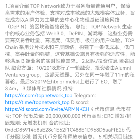
1.项目介绍 TOP Network致力于服务海量普通用户，保障
高需求的用户体验，支撑对成本敏感的大规模实体业务，旨
在成为以AI算力为主导的去中心化物理基础设施网络
（DePIN）的区块链基础设施。 总结：TOP Network 生态
中的核心业务包括 Web3.0、DePIN、游戏等，这些业务需
要高交易吞吐量、高速度、低费用、极佳的用户体验。TOP
Chain 采用分片技术和三层网络，构建了一条低成本、低门
槛、高吞吐量的强链，这套基础设施具有极强的适应性，能
够满足 B 端业务的实时性能需求。 2.团队/投资信息 匿名团
队 融资方面：10/2018进行了一轮融资，投资者由Alumni
Ventures group，金额无透露。另外在同一年融了11m的私
募轮。最后3/2019在htx primelist上进行了IEO，融了
3.4m。 3.媒体和社群情况 推特：
https://x.com/topnetwork_top
Telegram：
https://t.me/topnetwork_top
Discord：
https://discord.com/invite/ARMNKCH
4.代币信息 代币符
号: TOP 代币总量: 20,000,000,000 代币类型: ERC 增发/销
毁规则: 无增发机制 合约地址:
0xdcD85914b8aE28c1E62f1C488E1D968D5aaFfE2b 代
币分配比例: 暂无代币分配和释放表信息。 5.相关项目链接