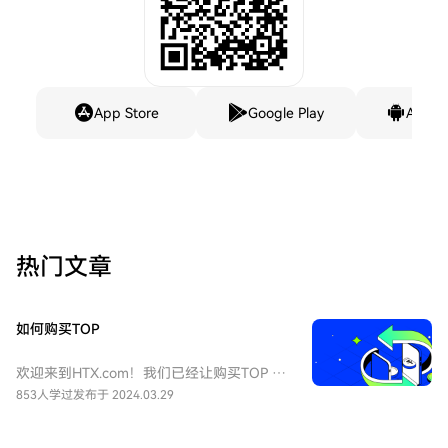
App Store
Google Play
Andro
热门文章
如何购买TOP
欢迎来到HTX.com！我们已经让购买TOP AI
Network（TOP）变得简单而便捷。跟随我
853人学过
发布于 2024.03.29
们的逐步指南，放心开始您的加密货币之
旅。第一步：创建您的HTX账户使用您的电