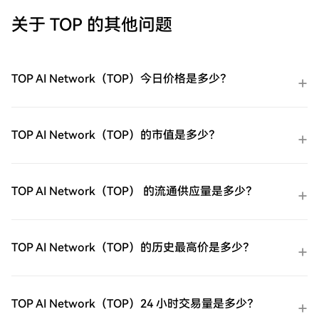
子邮件、手机号码注册一个免费账户在HTX
上。体验无忧的注册过程并解锁所有平台功
关于 TOP 的其他问题
能。立即注册第二步：前往买币页面，选择
您的支付方式信用卡/借记卡购买：使用您的
Visa或Mastercard即时购买TOP AI
Network（TOP）。余额购买：使用您HTX账
TOP AI Network（TOP）今日价格是多少？
户余额中的资金进行无缝交易。第三方购
买：探索诸如Google Pay或Apple Pay等流
行支付方法以增加便利性。C2C购买：在
HTX平台上直接与其他用户交易。HTX场外
TOP AI Network（TOP）的市值是多少？
交易台（OTC）购买：为大量交易者提供个
性化服务和竞争性汇率。第三步：存储您的
TOP AI Network（TOP）购买完您的TOP AI
Network（TOP）后，将其存储在您的HTX账
TOP AI Network（TOP） 的流通供应量是多少？
户钱包中。您也可以通过区块链转账将其发
送到其他地方或者用于交易其他加密货币。
第四步：交易TOP AI Network（TOP）在
HTX的现货市场轻松交易TOP AI
TOP AI Network（TOP）的历史最高价是多少？
Network（TOP)。访问您的账户，选择您的
交易对，执行您的交易，并实时监控。HTX
为初学者和经验丰富的交易者提供了友好的
用户体验。
TOP AI Network（TOP）24 小时交易量是多少？