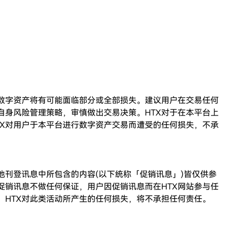
数字资产将有可能面临部分或全部损失。建议用户在交易任何
自身风险管理策略，审慎做出交易决策。
HTX
对于在本平台上
X
对用户于本平台进行数字资产交易而遭受的任何损失，不承
他刊登讯息中所包含的内容
(
以下统称「促销讯息」
)
皆仅供参
促销讯息不做任何保证，用户因促销讯息而在
HTX
网站参与任
，
HTX
对此类活动所产生的任何损失，将不承担任何责任。