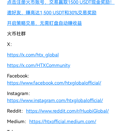
点击注册火币账号，交易赢取1500 USDT现金奖励！
邀好友，赚高达1,500 USDT和30%交易奖励
开启策略交易，无需盯盘自动赚收益
火币社群
X：
https://x.com/htx_global
https://x.com/HTXCommunity
Facebook：
https://www.facebook.com/htxglobalofficial/
Instagram：
https://www.instagram.com/htxglobalofficial/
Reddit：
https://www.reddit.com/r/HuobiGlobal/
Medium：
https://htxofficial.medium.com/