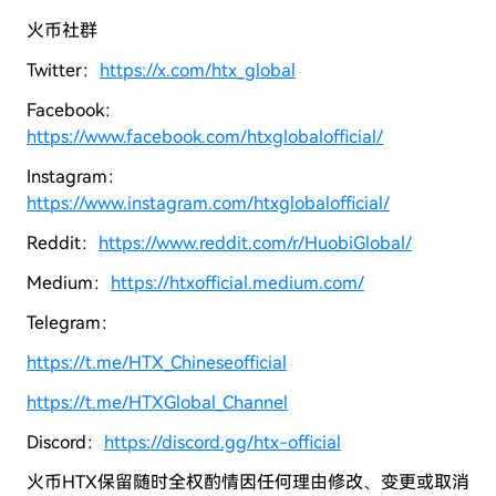
火币社群
Twitter：
https://x.com/htx_global
Facebook：
https://www.facebook.com/htxglobalofficial/
Instagram：
https://www.instagram.com/htxglobalofficial/
Reddit：
https://www.reddit.com/r/HuobiGlobal/
Medium：
https://htxofficial.medium.com/
Telegram：
https://t.me/HTX_Chineseofficial
https://t.me/HTXGlobal_Channel
Discord：
https://discord.gg/htx-official
火币HTX保留随时全权酌情因任何理由修改、变更或取消