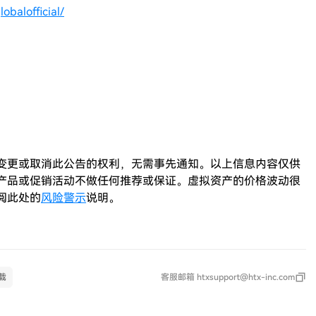
obalofficial/
、变更或取消此公告的权利，无需事先通知。以上信息内容仅供
、产品或促销活动不做任何推荐或保证。虚拟资产的价格波动很
阅此处的
风险警示
说明。
载
客服邮箱
htxsupport@htx-inc.com