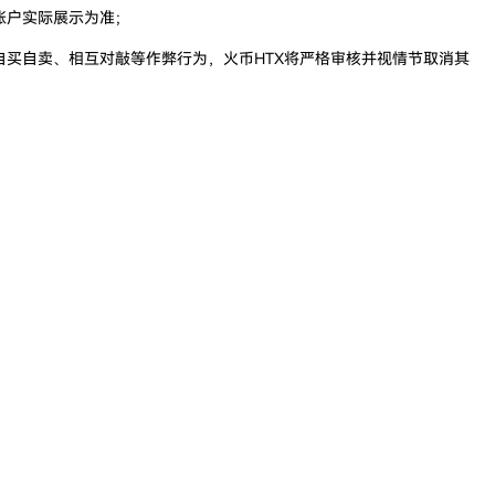
账户实际展示为准；
买自卖、相互对敲等作弊行为，火币HTX将严格审核并视情节取消其
］