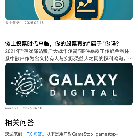
金十数据
2025.02.18
链上投票时代来临，你的股票真的“属于”你吗？
2021年“游戏驿站散户大战华尔街”事件暴露了传统金融体
系中散户作为名义持有人与实际受益人之间的权利鸿沟。如
今，Galaxy Digital宣布将于2026年5月进行全球首个上市
公司链上股东投票，标志着代币化股票从“数字借条”进化成
具备完整股东权利的“真股权”。 传统代币化股票缺乏投票
权等核心权益，难以吸引机构投资者。Galaxy与
Broadridge合作，基于Avalanche区块链搭建投票平台，使
投资者可直接通过数字钱包参与投票，解决传统代理投票系
marsbit
2026.04.10
统的不透明与低效问题。该平台具备钱包直投、多链审计和
统一接口三大特点，每月处理代币化资产达8万亿美元。 链
相关问答
上投票将公司治理推向“透明直播”，增强小股东话语权，但
国际货币基金组织警告可能加速金融风险传导。尽管纳斯达
欢迎来到
HTX 问答
。以下是用户对GameStop (gamestop-