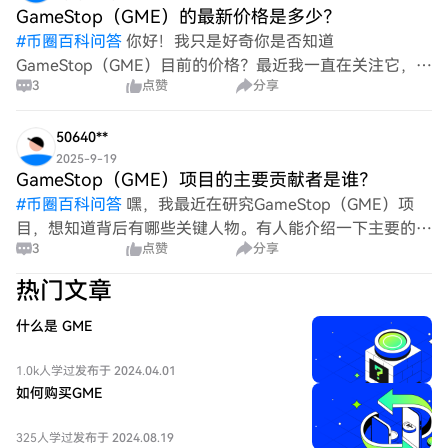
GameStop（GME）的最新价格是多少？
#
币圈百科问答
你好！我只是好奇你是否知道
GameStop（GME）目前的价格？最近我一直在关注它，特
3
点赞
分享
别是关于迷因股票的热议。如果你有任何更新或见解，我很
想听听！非常感谢！
50640**
2025-9-19
GameStop（GME）项目的主要贡献者是谁？
#
币圈百科问答
嘿，我最近在研究GameStop（GME）项
目，想知道背后有哪些关键人物。有人能介绍一下主要的贡
3
点赞
分享
献者或参与塑造GME的团队吗？我很想了解他们的角色和
贡献！谢谢！
热门文章
什么是 GME
1.0k人学过
发布于 2024.04.01
如何购买GME
325人学过
发布于 2024.08.19