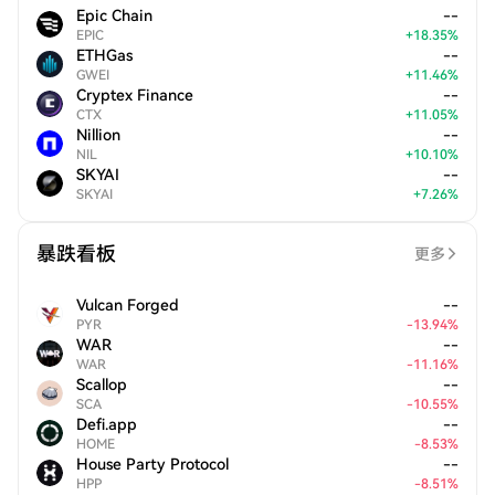
Epic Chain
--
EPIC
+
18.35
%
ETHGas
--
GWEI
+
11.46
%
Cryptex Finance
--
CTX
+
11.05
%
Nillion
--
NIL
+
10.10
%
SKYAI
--
SKYAI
+
7.26
%
暴跌看板
更多
Vulcan Forged
--
PYR
-
13.94
%
WAR
--
WAR
-
11.16
%
Scallop
--
SCA
-
10.55
%
Defi.app
--
HOME
-
8.53
%
House Party Protocol
--
HPP
-
8.51
%