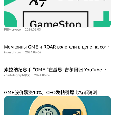
RBK-crypto
2024.06.03
Мемкоины GME и ROAR взлетели в цене на сотни процентов
investing.ru
2024.06.04
索拉纳纪念币 "GME "在基思-吉尔回归 YouTube 前暴涨 150%
cointelegraph中文
2024.06.06
GME股价暴涨10%，CEO发帖引爆比特币猜测