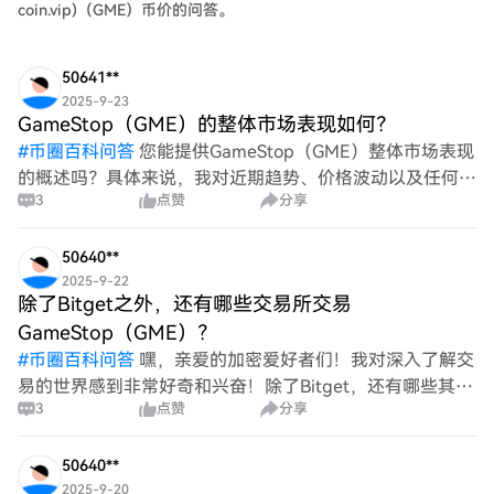
克、纽交所等机构已布局代币化证券交易，全面推广仍面临
coin.vip)（GME）币价的问答。
监管清晰度、传统利益格局和技术安全等障碍。 这场变革
旨在实现所有权的真实性，让投资者能以“主人”身份直接参
50641**
与公司治理，但需在拥抱新技术的同时警惕相关风险。
2025-9-23
GameStop（GME）的整体市场表现如何？
#
币圈百科问答
您能提供GameStop（GME）整体市场表现
的概述吗？具体来说，我对近期趋势、价格波动以及任何影
3
点赞
分享
响其股票价值的重要事件感兴趣。此外，关于投资者情绪和
市场反应的见解将有助于全面理解。
50640**
2025-9-22
除了Bitget之外，还有哪些交易所交易
GameStop（GME）？
#
币圈百科问答
嘿，亲爱的加密爱好者们！我对深入了解交
易的世界感到非常好奇和兴奋！除了Bitget，还有哪些其他
3
点赞
分享
交易所可以让我交易GameStop（GME）？我很想听听你们
对不同平台的推荐和经验。让我们一起探索吧！🚀
50640**
2025-9-20