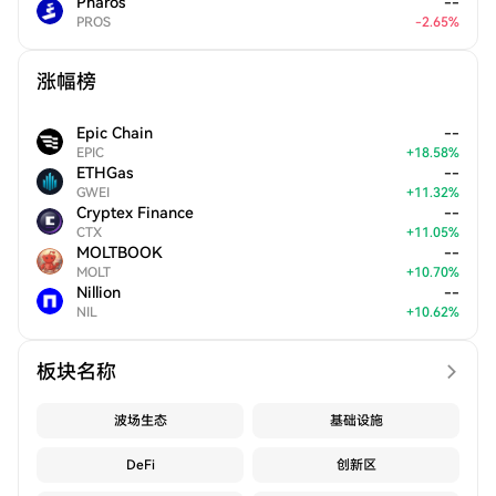
Pharos
--
PROS
-
2.65
%
涨幅榜
Epic Chain
--
EPIC
+
18.58
%
ETHGas
--
GWEI
+
11.32
%
Cryptex Finance
--
CTX
+
11.05
%
MOLTBOOK
--
MOLT
+
10.70
%
Nillion
--
NIL
+
10.62
%
板块名称
波场生态
基础设施
DeFi
创新区