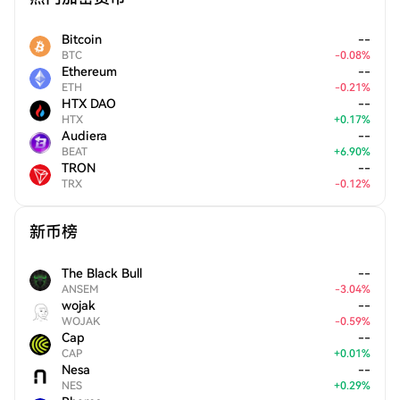
Bitcoin
--
BTC
-
0.08
%
Ethereum
--
ETH
-
0.21
%
HTX DAO
--
HTX
+
0.17
%
Audiera
--
BEAT
+
6.90
%
TRON
--
TRX
-
0.12
%
新币榜
The Black Bull
--
ANSEM
-
3.04
%
wojak
--
WOJAK
-
0.59
%
Cap
--
CAP
+
0.01
%
Nesa
--
NES
+
0.29
%