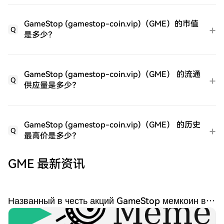
GameStop (gamestop-coin.vip)（GME）的市值
Q
是多少？
GameStop (gamestop-coin.vip)（GME） 的流通
Q
供应量是多少？
GameStop (gamestop-coin.vip)（GME） 的历史
Q
最高价是多少？
GME 最新资讯
Названный в честь акций GameStop мемкоин взлетел в цене на 200%