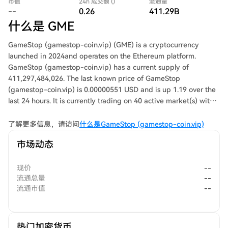
市值
24h 成交额 ()
流通量
--
0.26
411.29B
什么是 GME
GameStop (gamestop-coin.vip) (GME) is a cryptocurrency
launched in 2024and operates on the Ethereum platform.
GameStop (gamestop-coin.vip) has a current supply of
411,297,484,026. The last known price of GameStop
(gamestop-coin.vip) is 0.00000551 USD and is up 1.19 over the
last 24 hours. It is currently trading on 40 active market(s) with
$49,932.68 traded over the last 24 hours. More information can
be found at https://gmeethereum.com/.
了解更多信息，请访问
什么是GameStop (gamestop-coin.vip)
市场动态
现价
--
流通总量
--
流通市值
--
热门加密货币