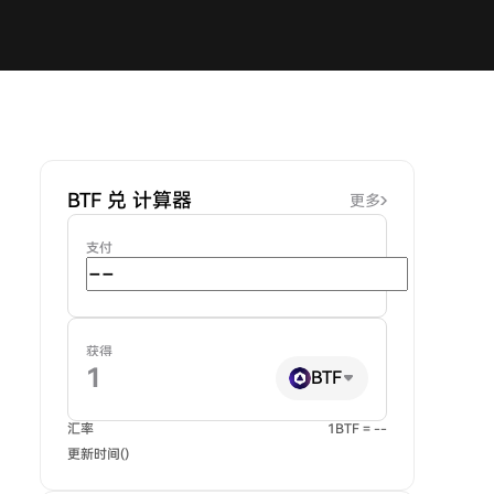
BTF 兑 计算器
更多
支付
获得
BTF
汇率
1BTF = --
更新时间()