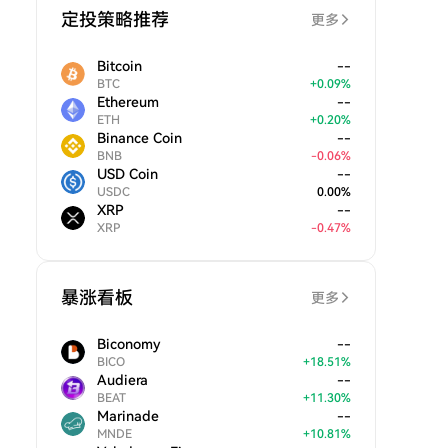
定投策略推荐
更多
Bitcoin
--
BTC
+
0.09
%
Ethereum
--
ETH
+
0.20
%
Binance Coin
--
BNB
-
0.06
%
USD Coin
--
USDC
0.00
%
XRP
--
XRP
-
0.47
%
暴涨看板
更多
Biconomy
--
BICO
+
18.51
%
Audiera
--
BEAT
+
11.30
%
Marinade
--
MNDE
+
10.81
%