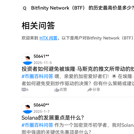
Bitfinity Network（BTF） 的历史最高价是多少
Q
相关问答
欢迎来到
HTX 问答
。以下是用户对Bitfinity Network（
50641**
2025-11-5
投资者如何避免被埃隆·马斯克的推文所带动的
#
币圈百科问答
嘿，亲爱的加密爱好者们！🌟 在埃
者如何避免受到炒作驱动的决策？你有什么策略或建
4
点赞
分享
让我们分享我们的见解吧
50640**
2025-1-7
Solana的发展重点是什么？
#
币圈百科问答
作为一个加密货币初学者，我对Solan
图中强调的关键优先事项是什么？