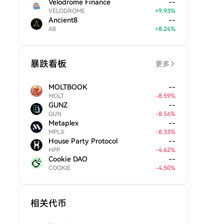
Velodrome Finance
--
VELODROME
+
9.93
%
Ancient8
--
A8
+
8.24
%
暴跌看板
更多
MOLTBOOK
--
MOLT
-
8.59
%
GUNZ
--
GUN
-
8.56
%
Metaplex
--
MPLX
-
8.33
%
House Party Protocol
--
HPP
-
4.62
%
Cookie DAO
--
COOKIE
-
4.50
%
相关代币