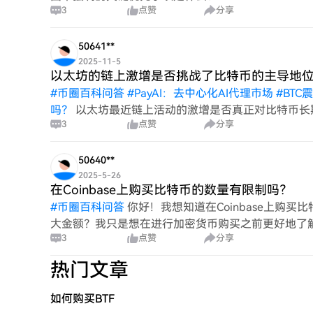
3
点赞
分享
50641**
2025-11-5
以太坊的链上激增是否挑战了比特币的主导地
#
币圈百科问答
#
PayAI：去中心化AI代理市场
#
BTC
吗？
以太坊最近链上活动的激增是否真正对比特币长
3
点赞
分享
暂时波动？随着加密货币市场的发展，以太坊能否维
场中占据主导地位
50640**
2025-5-26
在Coinbase上购买比特币的数量有限制吗？
#
币圈百科问答
你好！我想知道在Coinbase上购
大金额？我只是想在进行加密货币购买之前更好地了
3
点赞
分享
热门文章
如何购买BTF