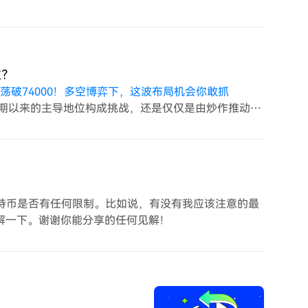
位？
震荡破74000！多空博弈下，这波布局机会你敢抓
期以来的主导地位构成挑战，还是仅仅是由炒作推动的
持这种势头并重新定义其地位，还是比特币将继续在市
买比特币是否有任何限制。比如说，有没有我应该注意的最
解一下。谢谢你能分享的任何见解！