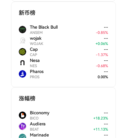
新币榜
The Black Bull
--
ANSEM
-
0.85
%
wojak
--
WOJAK
+
0.06
%
Cap
--
CAP
-
1.37
%
Nesa
--
NES
-
0.68
%
Pharos
--
PROS
0.00
%
涨幅榜
Biconomy
--
BICO
+
18.23
%
Audiera
--
BEAT
+
11.13
%
Marinade
--