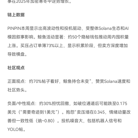
事在2025年加密寒冬中逆势增长。
链上数据
PINPIN本周显示出高波动性和投机驱动，受整体Solana生态和AI
模因叙事影响。鲸鱼活动显著：约50个隐秘钱包推动周内囤积量
上涨。买压占订单簿73%以上，显示积累阶段，但卖方深度增加
导致横盘。
社区观点
正面观点：约70%帖子看好，鲸鱼持仓未变”，赞赏Solana速度和
社区势头。
负面/中性观点：约30%担忧回撤，如破位通道后可能跌至0.175
美元（“需要奇迹到1美元”）。抱怨“卖压墙在0.345，情绪动量改
善但一致性低（熵~0.80）。投机噪音大，包括机器人信号和
YOLO帖。