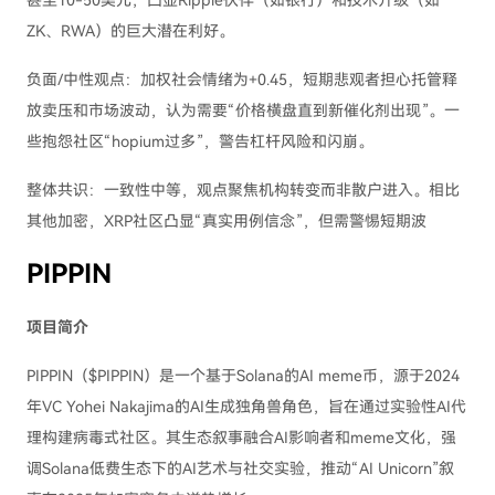
甚至10-50美元，凸显Ripple伙伴（如银行）和技术升级（如
ZK、RWA）的巨大潜在利好。
负面/中性观点：加权社会情绪为+0.45，短期悲观者担心托管释
放卖压和市场波动，认为需要“价格横盘直到新催化剂出现”。一
些抱怨社区“hopium过多”，警告杠杆风险和闪崩。
整体共识：一致性中等，观点聚焦机构转变而非散户进入。相比
其他加密，XRP社区凸显“真实用例信念”，但需警惕短期波
PIPPIN
项目简介
PIPPIN（$PIPPIN）是一个基于Solana的AI meme币，源于2024
年VC Yohei Nakajima的AI生成独角兽角色，旨在通过实验性AI代
理构建病毒式社区。其生态叙事融合AI影响者和meme文化，强
调Solana低费生态下的AI艺术与社交实验，推动“AI Unicorn”叙