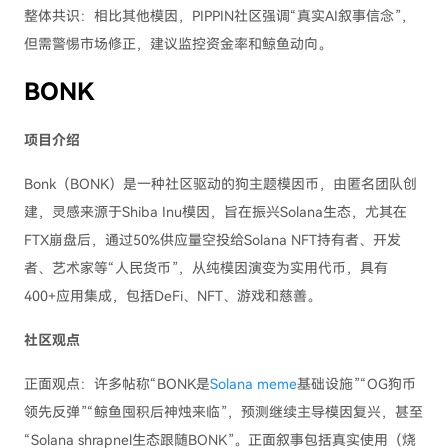
整体共识：相比其他模因，PIPPIN社区强调“真实AI叙事信念”，
但需警惕市场修正，建议监控资金率和鲸鱼动向。
BONK
项目介绍
Bonk（BONK）是一种社区驱动的狗主题模因币，由匿名团队创
建，灵感来源于Shiba Inu模因，旨在振兴Solana生态，尤其在
FTX崩盘后，通过50%供应量空投给Solana NFT持有者、开发
者、艺术家等“人民货币”，从纯模因演变为实用代币，具有
400+应用集成，包括DeFi、NFT、游戏和慈善。
社区观点
正面观点：许多帖称“BONK是
Solana meme
基础设施”“OG狗币
领先反弹”“鲸鱼囤积后神烛来临”，预测继续主导模因复兴，甚至
“Solana shrapnel生态跟随BONK”。正面叙事包括真实使用（烧