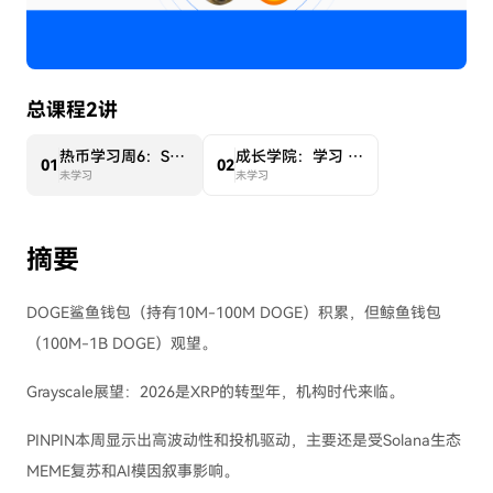
总课程2讲
热币学习周6：Solana上模因复苏，2026或为XRP转型年
成长学院：学习 热币 ，瓜分 $50,000 HTX
0
1
0
2
未学习
未学习
摘要
DOGE鲨鱼钱包（持有10M-100M DOGE）积累，但鲸鱼钱包
（100M-1B DOGE）观望。
Grayscale展望：2026是XRP的转型年，机构时代来临。
PINPIN本周显示出高波动性和投机驱动，主要还是受Solana生态
MEME复苏和AI模因叙事影响。