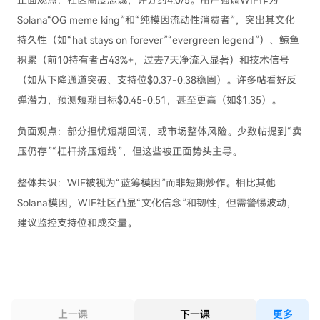
正面观点：社区高度忠诚，评分约4.0/5。用户强调WIF作为
Solana“OG meme king”和“纯模因流动性消费者”，突出其文化
持久性（如“hat stays on forever”“evergreen legend”）、鲸鱼
积累（前10持有者占43%+，过去7天净流入显著）和技术信号
（如从下降通道突破、支持位$0.37-0.38稳固）。许多帖看好反
弹潜力，预测短期目标$0.45-0.51，甚至更高（如$1.35）。
负面观点：部分担忧短期回调，或市场整体风险。少数帖提到“卖
压仍存”“杠杆挤压短线”，但这些被正面势头主导。
整体共识：WIF被视为“蓝筹模因”而非短期炒作。相比其他
Solana模因，WIF社区凸显“文化信念”和韧性，但需警惕波动，
建议监控支持位和成交量。
上一课
下一课
更多