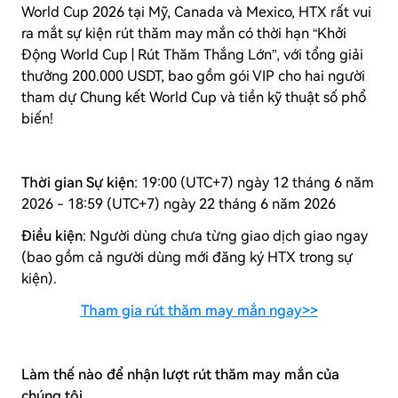
World Cup 2026 tại Mỹ, Canada và Mexico, HTX rất vui
ra mắt sự kiện rút thăm may mắn có thời hạn “Khởi
Động World Cup | Rút Thăm Thắng Lớn”, với tổng giải
thưởng 200.000 USDT, bao gồm gói VIP cho hai người
tham dự Chung kết World Cup và tiền kỹ thuật số phổ
biến!
Thời gian Sự kiện
: 19:00 (UTC+7) ngày 12 tháng 6 năm
2026 - 18:59 (UTC+7) ngày 22 tháng 6 năm 2026
Điều kiện
: Người dùng chưa từng giao dịch giao ngay
(bao gồm cả người dùng mới đăng ký HTX trong sự
kiện).
Tham gia rút thăm may mắn ngay>>
Làm thế nào để nhận lượt rút thăm may mắn của
chúng tôi