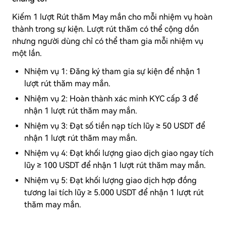
Kiếm 1 lượt Rút thăm May mắn cho mỗi nhiệm vụ hoàn
thành trong sự kiện. Lượt rút thăm có thể cộng dồn
nhưng người dùng chỉ có thể tham gia mỗi nhiệm vụ
một lần.
Nhiệm vụ 1: Đăng ký tham gia sự kiện để nhận 1
lượt rút thăm may mắn.
Nhiệm vụ 2: Hoàn thành xác minh KYC cấp 3 để
nhận 1 lượt rút thăm may mắn.
Nhiệm vụ 3: Đạt số tiền nạp tích lũy ≥ 50 USDT để
nhận 1 lượt rút thăm may mắn.
Nhiệm vụ 4: Đạt khối lượng giao dịch giao ngay tích
lũy ≥ 100 USDT để nhận 1 lượt rút thăm may mắn.
Nhiệm vụ 5: Đạt khối lượng giao dịch hợp đồng
tương lai tích lũy ≥ 5.000 USDT để nhận 1 lượt rút
thăm may mắn.