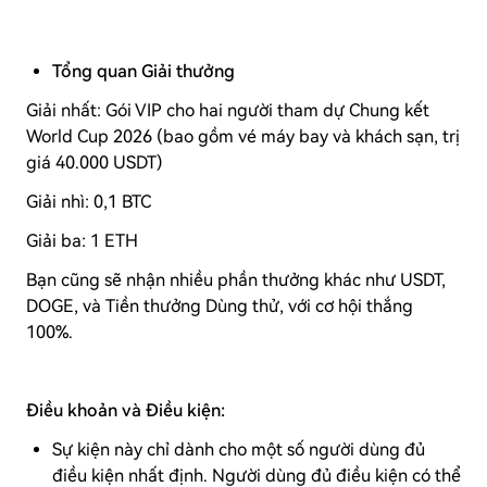
Tổng quan Giải thưởng
Giải nhất: Gói VIP cho hai người tham dự Chung kết
World Cup 2026 (bao gồm vé máy bay và khách sạn, trị
giá 40.000 USDT)
Giải nhì: 0,1 BTC
Giải ba: 1 ETH
Bạn cũng sẽ nhận nhiều phần thưởng khác như USDT,
DOGE, và Tiền thưởng Dùng thử, với cơ hội thắng
100%.
Điều khoản và Điều kiện:
Sự kiện này chỉ dành cho một số người dùng đủ
điều kiện nhất định. Người dùng đủ điều kiện có thể