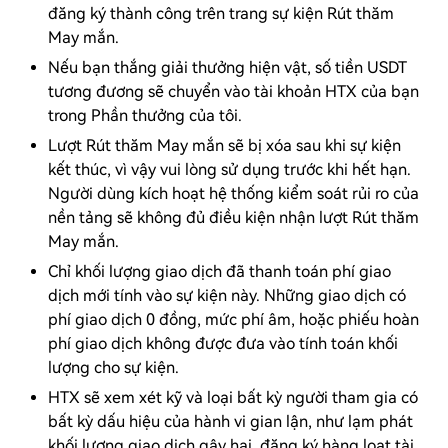
đăng ký thành công trên trang sự kiện Rút thăm
May mắn.
Nếu bạn thắng giải thưởng hiện vật, số tiền USDT
tương đương sẽ chuyển vào tài khoản HTX của bạn
trong Phần thưởng của tôi.
Lượt Rút thăm May mắn sẽ bị xóa sau khi sự kiện
kết thúc, vì vậy vui lòng sử dụng trước khi hết hạn.
Người dùng kích hoạt hệ thống kiểm soát rủi ro của
nền tảng sẽ không đủ điều kiện nhận lượt Rút thăm
May mắn.
Chỉ khối lượng giao dịch đã thanh toán phí giao
dịch mới tính vào sự kiện này. Những giao dịch có
phí giao dịch 0 đồng, mức phí âm, hoặc phiếu hoàn
phí giao dịch không được đưa vào tính toán khối
lượng cho sự kiện.
HTX sẽ xem xét kỹ và loại bất kỳ người tham gia có
bất kỳ dấu hiệu của hành vi gian lận, như lạm phát
khối lượng giao dịch gây hại, đăng ký hàng loạt tài