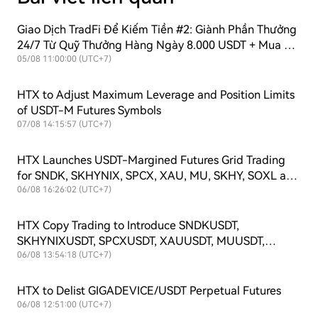
Giao Dịch TradFi Để Kiếm Tiền #2: Giành Phần Thưởng
24/7 Từ Quỹ Thưởng Hàng Ngày 8.000 USDT + Mua Lại
Liên Tục Để Hỗ Trợ Giá Trị $HTX!
05/08 11:00:00 (UTC+7)
HTX to Adjust Maximum Leverage and Position Limits
of USDT-M Futures Symbols
07/08 14:15:57 (UTC+7)
HTX Launches USDT-Margined Futures Grid Trading
for SNDK, SKHYNIX, SPCX, XAU, MU, SKHY, SOXL and
TSLAX
06/08 16:26:02 (UTC+7)
HTX Copy Trading to Introduce SNDKUSDT,
SKHYNIXUSDT, SPCXUSDT, XAUUSDT, MUUSDT,
SKHYUSDT, SOXLUSDT and TSLAXUSDT Futures
06/08 13:54:18 (UTC+7)
Symbols
HTX to Delist GIGADEVICE/USDT Perpetual Futures
06/08 12:51:00 (UTC+7)