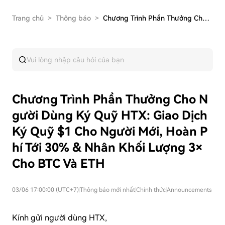
Trang chủ
>
Thông báo
>
Chương Trình Phần Thưởng Cho Người Dùng Ký Quỹ …
Chương Trình Phần Thưởng Cho N
gười Dùng Ký Quỹ HTX: Giao Dịch
Ký Quỹ $1 Cho Người Mới, Hoàn P
hí Tới 30% & Nhân Khối Lượng 3×
Cho BTC Và ETH
03/06 17:00:00 (UTC+7)
|
Thông báo mới nhất
|
Chính thức
|
Announcements
Kính gửi người dùng HTX,