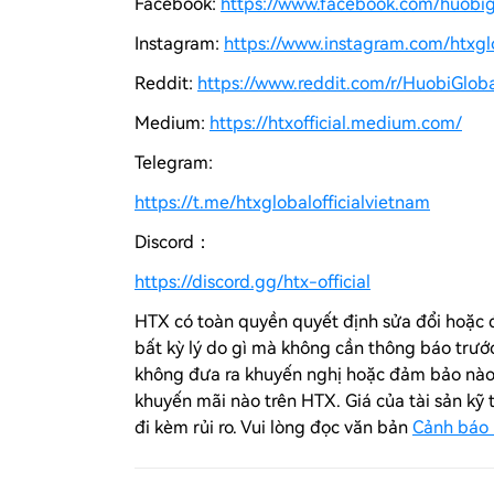
Facebook:
https://www.facebook.com/huobi
Instagram:
https://www.instagram.com/htxglo
Reddit:
https://www.reddit.com/r/HuobiGloba
Medium:
https://htxofficial.medium.com/
Telegram:
https://t.me/htxglobalofficialvietnam
Discord：
https://discord.gg/htx-official
HTX có toàn quyền quyết định sửa đổi hoặc đ
bất kỳ lý do gì mà không cần thông báo trướ
không đưa ra khuyến nghị hoặc đảm bảo nào v
khuyến mãi nào trên
HTX
. Giá của tài sản kỹ
đi kèm rủi ro. Vui lòng đọc văn bản
Cảnh báo 