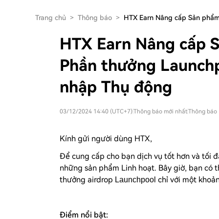
Trang chủ
>
Thông báo
>
HTX Earn Nâng cấp Sản phẩm
HTX Earn Nâng cấp S
Phần thưởng Launchp
nhập Thụ động
03/12/2024 14:40 (UTC+7)
|
Thông báo mới nhất
|
Thông báo 
Kính gửi người dùng HTX,
Để cung cấp cho bạn dịch vụ tốt hơn và tối
những sản phẩm Linh hoạt. Bây giờ, bạn có 
thưởng airdrop
chỉ với một khoản
Launchpool
Điểm nổi bật: