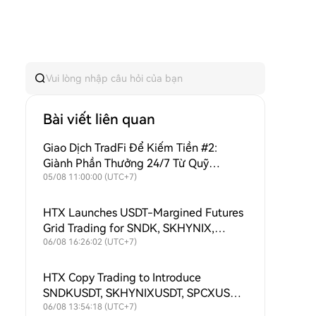
Bài viết liên quan
Giao Dịch TradFi Để Kiếm Tiền #2:
Giành Phần Thưởng 24/7 Từ Quỹ
Thưởng Hàng Ngày 8.000 USDT + Mua
05/08 11:00:00 (UTC+7)
Lại Liên Tục Để Hỗ Trợ Giá Trị $HTX!
HTX Launches USDT-Margined Futures
Grid Trading for SNDK, SKHYNIX,
SPCX, XAU, MU, SKHY, SOXL and
06/08 16:26:02 (UTC+7)
TSLAX
HTX Copy Trading to Introduce
SNDKUSDT, SKHYNIXUSDT, SPCXUSDT,
XAUUSDT, MUUSDT, SKHYUSDT,
06/08 13:54:18 (UTC+7)