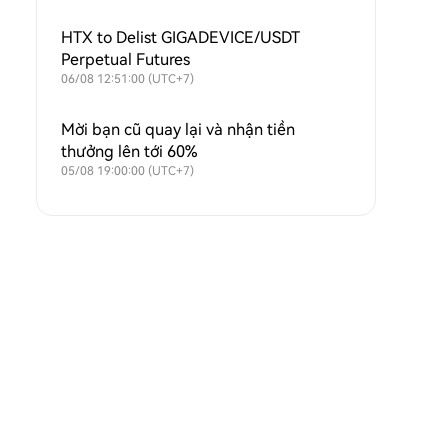
SOXLUSDT and TSLAXUSDT Futures
Symbols
HTX to Delist GIGADEVICE/USDT
Perpetual Futures
06/08 12:51:00 (UTC+7)
Mời bạn cũ quay lại và nhận tiền
thưởng lên tới 60%
05/08 19:00:00 (UTC+7)