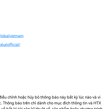
globalvietnam
balofficial/
iều chỉnh hoặc hủy bỏ thông báo này bất kỳ lúc nào và vì
c. Thông báo trên chỉ dành cho mục đích thông tin và
HTX
ề bất kỳ tài sản kỹ thuật số, sản phẩm hoặc chương trình