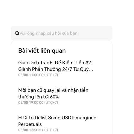
Bài viết liên quan
Giao Dịch TradFi Để Kiếm Tiền #2:
Giành Phần Thưởng 24/7 Từ Quỹ
Thưởng Hàng Ngày 8.000 USDT + Mua
05/08 11:00:00 (UTC+7)
Lại Liên Tục Để Hỗ Trợ Giá Trị $HTX!
Mời bạn cũ quay lại và nhận tiền
thưởng lên tới 60%
05/08 19:00:00 (UTC+7)
HTX to Delist Some USDT-margined
Perpetuals
05/08 13:50:51 (UTC+7)