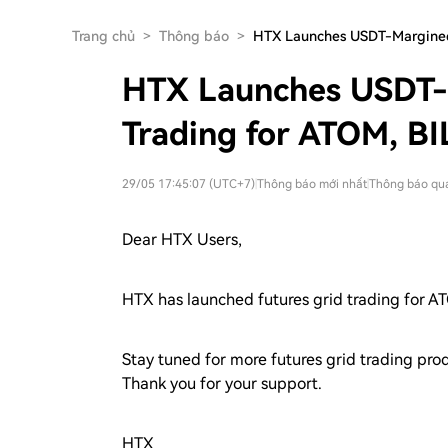
Trang chủ
>
Thông báo
>
HTX Launches USDT-Margined
HTX Launches USDT-
Trading for ATOM, BI
29/05 17:45:07 (UTC+7)
|
Thông báo mới nhất
|
Thông báo qu
Dear HTX Users,
HTX has launched futures grid trading for
Stay tuned for more futures grid trading pr
Thank you for your support.
HTX