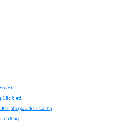
droid)
 Đặc biệt!
 30% phí giao dịch của họ
n Tự động