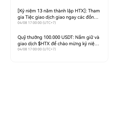
[Kỷ niệm 13 năm thành lập HTX]: Tham
gia Tiệc giao dịch giao ngay các đồng
tiền kỹ thuật số nổi bật và chia sẻ
04/08 17:00:00 (UTC+7)
$50.000
Quỹ thưởng 100.000 USDT: Nắm giữ và
giao dịch $HTX để chào mừng kỷ niệm
13 năm thành lập HTX
04/08 17:00:00 (UTC+7)