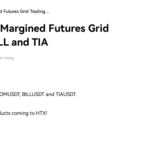
 Futures Grid Trading…
Margined Futures Grid
LL and TIA
an trọng
 ATOMUSDT, BILLUSDT and TIAUSDT.
oducts coming to HTX!