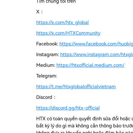
Tìm chúng tôi trên
X：
https://x.com/htx_global
https://x.com/HTXCommunity
Facebook:
https://www.facebook.com/huobi
Instagram:
https://www.instagram.com/htxglo
Medium:
https://htxofficial.medium.com/
Telegram:
https://t.me/htxglobalofficialvietnam
Discord：
https://discord.gg/htx-official
HTX có toàn quyền quyết định sửa đổi hoặc đ
bất kỳ lý do gì mà không cần thông báo trướ
không đưa ra khuyến nghị hoặc đảm bảo nào v