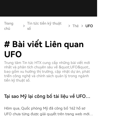
Trang
Tin tức tiền kỹ thuật
Thẻ
UFO
chủ
số
# Bài viết Liên quan
UFO
Trung tâm Tin tức HTX cung cấp những bài viết mới
nhất và phân tích chuyên sâu về &quot;UFO&quot;,
bao gồm xu hướng thị trường, cập nhật dự án, phát
triển công nghệ và chính sách quản lý trong ngành
tiền kỹ thuật số.
Tại sao Mỹ lại công bố tài liệu về UFO
vào thời điểm này?
Hôm qua, Quốc phòng Mỹ đã công bố 162 hồ sơ
UFO chưa từng được giải quyết trên trang web mới,