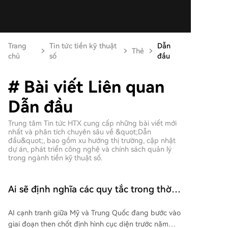
Trang
Tin tức tiền kỹ thuật
Dẫn
Thẻ
chủ
số
đầu
# Bài viết Liên quan
Dẫn đầu
Trung tâm Tin tức HTX cung cấp những bài viết mới
nhất và phân tích chuyên sâu về &quot;Dẫn
đầu&quot;, bao gồm xu hướng thị trường, cập nhật
dự án, phát triển công nghệ và chính sách quản lý
trong ngành tiền kỹ thuật số.
Ai sẽ định nghĩa các quy tắc trong thời
đại AI? Anthropic nói về cục diện AI Mỹ-
AI cạnh tranh giữa Mỹ và Trung Quốc đang bước vào
Trung năm 2028
giai đoạn then chốt định hình cục diện trước năm