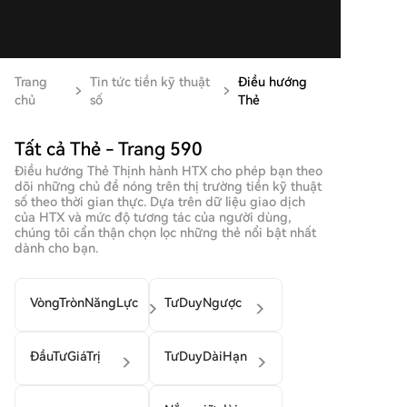
Trang
Tin tức tiền kỹ thuật
Điều hướng
chủ
số
Thẻ
Tất cả Thẻ - Trang 590
Điều hướng Thẻ Thịnh hành HTX cho phép bạn theo
dõi những chủ đề nóng trên thị trường tiền kỹ thuật
số theo thời gian thực. Dựa trên dữ liệu giao dịch
của HTX và mức độ tương tác của người dùng,
chúng tôi cẩn thận chọn lọc những thẻ nổi bật nhất
dành cho bạn.
VòngTrònNăngLực
TưDuyNgược
ĐầuTưGiáTrị
TưDuyDàiHạn