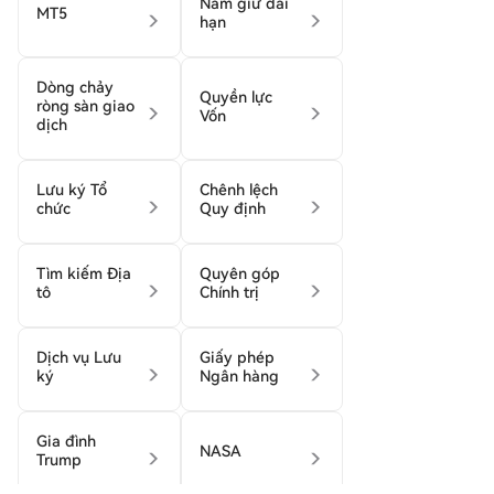
Nắm giữ dài
MT5
hạn
Dòng chảy
Quyền lực
ròng sàn giao
Vốn
dịch
Lưu ký Tổ
Chênh lệch
chức
Quy định
Tìm kiếm Địa
Quyên góp
tô
Chính trị
Dịch vụ Lưu
Giấy phép
ký
Ngân hàng
Gia đình
NASA
Trump