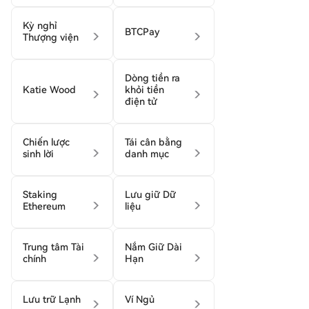
Kỳ nghỉ
BTCPay
Thượng viện
Dòng tiền ra
Katie Wood
khỏi tiền
điện tử
Chiến lược
Tái cân bằng
sinh lời
danh mục
Staking
Lưu giữ Dữ
Ethereum
liệu
Trung tâm Tài
Nắm Giữ Dài
chính
Hạn
Lưu trữ Lạnh
Ví Ngủ