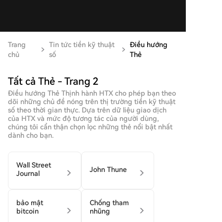
Trang
Tin tức tiền kỹ thuật
Điều hướng
chủ
số
Thẻ
Tất cả Thẻ - Trang 2
Điều hướng Thẻ Thịnh hành HTX cho phép bạn theo
dõi những chủ đề nóng trên thị trường tiền kỹ thuật
số theo thời gian thực. Dựa trên dữ liệu giao dịch
của HTX và mức độ tương tác của người dùng,
chúng tôi cẩn thận chọn lọc những thẻ nổi bật nhất
dành cho bạn.
Wall Street
John Thune
Journal
bảo mật
Chống tham
bitcoin
nhũng