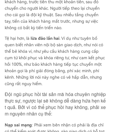
khách hàng, trước tiên thu một khoản tiền, sau đó
chuyển cho người khác. Người tiếp theo lại chuyển
cho cái gọi là đội kỹ thuật. Sau nhiều tầng chuyển
tay, tiền của khách hàng mất trước, nhưng sự việc
không có bất kỳ tiến triển nào.
Tệ hại hơn, là
lừa đảo lần hai
. Ví dụ như tuyên bố
quen biết nhân viên nội bộ sàn giao dịch, như nói có
thể bẻ khóa ví, như yêu cầu khách hàng cung cấp
cụm từ khôi phục và khóa riêng tư, như cam kết phục
hồi 100%, như bảo khách hàng tiếp tục chuyển một
khoản gọi là phí giải đóng băng, phí xác minh, phí
kênh. Những lời nói này nghe có vẻ hấp dẫn, nhưng
cũng rất nguy hiểm.
Đội ngũ phục hồi tài sản mã hóa chuyên nghiệp
thực sự, ngược lại sẽ không dễ dàng hứa hẹn kế
t quả. Bởi vì có thể phục hồi hay không, phải xe
m nguyên nhân cụ thể:
Nạp sai mạng
: Phải xem bên nhận có phải là địa chỉ
có thể kiểm soát được không, sàn giao dịch có hỗ trợ