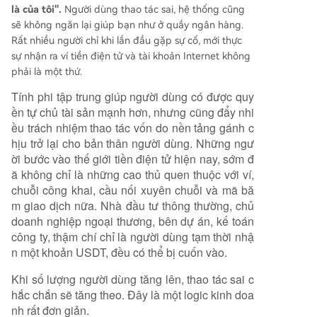
là của tôi".
Người dùng thao tác sai, hệ thống cũng
sẽ không ngăn lại giúp bạn như ở quầy ngân hàng.
Rất nhiều người chỉ khi lần đầu gặp sự cố, mới thực
sự nhận ra ví tiền điện tử và tài khoản Internet không
phải là một thứ.
Tính phi tập trung giúp người dùng có được quy
ền tự chủ tài sản mạnh hơn, nhưng cũng đẩy nhi
ều trách nhiệm thao tác vốn do nền tảng gánh c
hịu trở lại cho bản thân người dùng. Những ngư
ời bước vào thế giới tiền điện tử hiện nay, sớm đ
ã không chỉ là những cao thủ quen thuộc với ví,
chuỗi công khai, cầu nối xuyên chuỗi và mã bă
m giao dịch nữa. Nhà đầu tư thông thường, chủ
doanh nghiệp ngoại thương, bên dự án, kế toán
công ty, thậm chí chỉ là người dùng tạm thời nhậ
n một khoản USDT, đều có thể bị cuốn vào.
Khi số lượng người dùng tăng lên, thao tác sai c
hắc chắn sẽ tăng theo. Đây là một logic kinh doa
nh rất đơn giản.