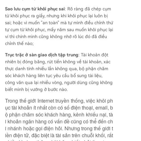
Sao lưu cụm từ khôi phục sai
: Rõ ràng đã chép cụm
từ khôi phục ra giấy, nhưng khi khôi phục lại luôn bị
sai; hoặc vì muốn "an toàn" mà tự mình điều chỉnh thứ
tự cụm từ khôi phục, mấy năm sau muốn khôi phục lại
ví thì chính mình cũng không nhớ rõ lúc đó đã điều
chỉnh thế nào;
Trục trặc ở sàn giao dịch tập trung
: Tài khoản đột
nhiên bị đóng băng, rút tiền không về tài khoản, xác
thực danh tính nhiều lần không qua, bộ phận chăm
sóc khách hàng liên tục yêu cầu bổ sung tài liệu,
công văn qua lại nhiều vòng, người dùng cũng không
biết mình bị vướng ở bước nào.
Trong thế giới Internet truyền thống, việc khôi ph
ục tài khoản ít nhất còn có số điện thoại, email, b
ộ phận chăm sóc khách hàng, kênh khiếu nại, tà
i khoản ngân hàng có vấn đề cũng có thể đến ch
i nhánh hoặc gọi điện hỏi. Nhưng trong thế giới t
iền điện tử, đặc biệt là tài sản trên chuỗi khối, rất