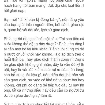
Bạn nói "tôi nạp sai mạng", bộ phận chăm sóc k
hách hàng hỏi bạn mạng lưới, địa chỉ, loại tiền, t
hời gian nạp;
Bạn nói "tài khoản bị đóng băng", nền tảng yêu
cầu bạn giải thích nguồn tiền, bối cảnh giao dịc
h, quan hệ với đối tác, lịch sử giao dịch.
Phía người dùng chỉ có một câu: "Tại sao tiền củ
a tôi không thể động đậy được?" Phía nền tảng l
ại cần một bộ tài liệu khác. Tiền cuối cùng có đế
n được chuỗi khối hay không, là giao dịch trên c
huỗi thất bại, hay giao dịch thành công nhưng s
àn giao dịch không ghi nhận; đây là vấn đề kỹ th
uật, hay là vấn đề kiểm soát rủi ro của nền tảng;
cần bổ sung tài liệu gì, nên diễn đạt thế nào với
sàn giao dịch, sự việc có khả năng phục hồi hay
không, chi phí có đáng để tiếp tục đầu tư hay kh
ông, tất cả những điều này đều cần có người trư
ớc tiên giúp đương sự làm rõ.
Giá trị của dịch vụ phục hồi tài sản mã hóa, rất n