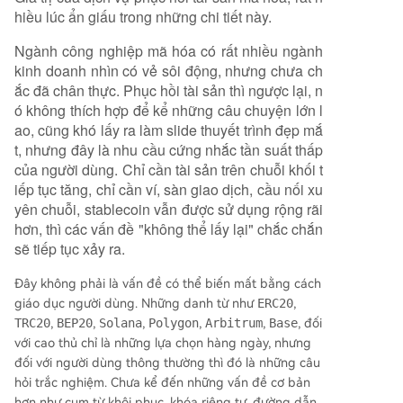
hiều lúc ẩn giấu trong những chi tiết này.
Ngành công nghiệp mã hóa có rất nhiều ngành
kinh doanh nhìn có vẻ sôi động, nhưng chưa ch
ắc đã chân thực. Phục hồi tài sản thì ngược lại, n
ó không thích hợp để kể những câu chuyện lớn l
ao, cũng khó lấy ra làm slide thuyết trình đẹp mắ
t, nhưng đây là nhu cầu cứng nhắc tần suất thấp
của người dùng. Chỉ cần tài sản trên chuỗi khối t
iếp tục tăng, chỉ cần ví, sàn giao dịch, cầu nối xu
yên chuỗi, stablecoin vẫn được sử dụng rộng rãi
hơn, thì các vấn đề "không thể lấy lại" chắc chắn
sẽ tiếp tục xảy ra.
Đây không phải là vấn đề có thể biến mất bằng cách
giáo dục người dùng. Những danh từ như
ERC20
,
TRC20
,
BEP20
,
Solana
,
Polygon
,
Arbitrum
,
Base
, đối
với cao thủ chỉ là những lựa chọn hàng ngày, nhưng
đối với người dùng thông thường thì đó là những câu
hỏi trắc nghiệm. Chưa kể đến những vấn đề cơ bản
hơn như cụm từ khôi phục, khóa riêng tư, đường dẫn