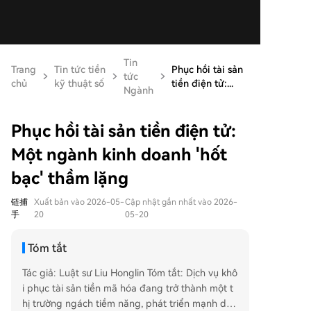
Tin
Trang
Tin tức tiền
Phục hồi tài sản
tức
chủ
kỹ thuật số
tiền điện tử:...
Ngành
Phục hồi tài sản tiền điện tử:
Một ngành kinh doanh 'hốt
bạc' thầm lặng
链捕
Xuất bản vào 2026-05-
Cập nhật gần nhất vào 2026-
手
20
05-20
Tóm tắt
Tác giả: Luật sư Liu Honglin Tóm tắt: Dịch vụ khô
i phục tài sản tiền mã hóa đang trở thành một t
hị trường ngách tiềm năng, phát triển mạnh dựa