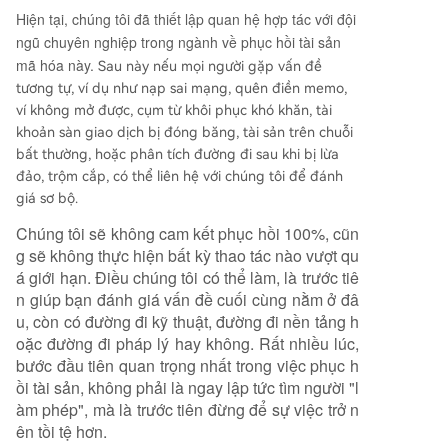
Hiện tại, chúng tôi đã thiết lập quan hệ hợp tác với đội
ngũ chuyên nghiệp trong ngành về phục hồi tài sản
mã hóa này.
Sau này nếu mọi người gặp vấn đề
tương tự, ví dụ như nạp sai mạng, quên điền memo,
ví không mở được, cụm từ khôi phục khó khăn, tài
khoản sàn giao dịch bị đóng băng, tài sản trên chuỗi
bất thường, hoặc phân tích đường đi sau khi bị lừa
đảo, trộm cắp, có thể liên hệ với chúng tôi để đánh
giá sơ bộ.
Chúng tôi sẽ không cam kết phục hồi 100%, cũn
g sẽ không thực hiện bất kỳ thao tác nào vượt qu
á giới hạn. Điều chúng tôi có thể làm, là trước tiê
n giúp bạn đánh giá vấn đề cuối cùng nằm ở đâ
u, còn có đường đi kỹ thuật, đường đi nền tảng h
oặc đường đi pháp lý hay không. Rất nhiều lúc,
bước đầu tiên quan trọng nhất trong việc phục h
ồi tài sản, không phải là ngay lập tức tìm người "l
àm phép", mà là trước tiên đừng để sự việc trở n
ên tồi tệ hơn.