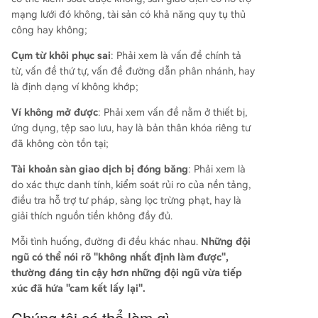
mạng lưới đó không, tài sản có khả năng quy tụ thủ
công hay không;
Cụm từ khôi phục sai
: Phải xem là vấn đề chính tả
từ, vấn đề thứ tự, vấn đề đường dẫn phân nhánh, hay
là định dạng ví không khớp;
Ví không mở được
: Phải xem vấn đề nằm ở thiết bị,
ứng dụng, tệp sao lưu, hay là bản thân khóa riêng tư
đã không còn tồn tại;
Tài khoản sàn giao dịch bị đóng băng
: Phải xem là
do xác thực danh tính, kiểm soát rủi ro của nền tảng,
điều tra hỗ trợ tư pháp, sàng lọc trừng phạt, hay là
giải thích nguồn tiền không đầy đủ.
Mỗi tình huống, đường đi đều khác nhau.
Những đội
ngũ có thể nói rõ "không nhất định làm được",
thường đáng tin cậy hơn những đội ngũ vừa tiếp
xúc đã hứa "cam kết lấy lại".
Chúng tôi có thể làm gì