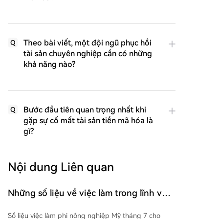
Theo bài viết, một đội ngũ phục hồi
Q
tài sản chuyên nghiệp cần có những
khả năng nào?
Bước đầu tiên quan trọng nhất khi
Q
gặp sự cố mất tài sản tiền mã hóa là
gì?
Nội dung Liên quan
Những số liệu về việc làm trong lĩnh vực
phi nông nghiệp Mỹ được bình luận bởi
Số liệu việc làm phi nông nghiệp Mỹ tháng 7 cho
người gần gũi nhất với Cục Dự trữ Liên