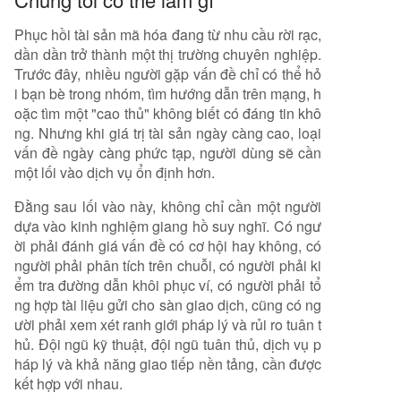
Phục hồi tài sản mã hóa đang từ nhu cầu rời rạc,
dần dần trở thành một thị trường chuyên nghiệp.
Trước đây, nhiều người gặp vấn đề chỉ có thể hỏ
i bạn bè trong nhóm, tìm hướng dẫn trên mạng, h
oặc tìm một "cao thủ" không biết có đáng tin khô
ng. Nhưng khi giá trị tài sản ngày càng cao, loại
vấn đề ngày càng phức tạp, người dùng sẽ cần
một lối vào dịch vụ ổn định hơn.
Đằng sau lối vào này, không chỉ cần một người
dựa vào kinh nghiệm giang hồ suy nghĩ. Có ngư
ời phải đánh giá vấn đề có cơ hội hay không, có
người phải phân tích trên chuỗi, có người phải ki
ểm tra đường dẫn khôi phục ví, có người phải tổ
ng hợp tài liệu gửi cho sàn giao dịch, cũng có ng
ười phải xem xét ranh giới pháp lý và rủi ro tuân t
hủ. Đội ngũ kỹ thuật, đội ngũ tuân thủ, dịch vụ p
háp lý và khả năng giao tiếp nền tảng, cần được
kết hợp với nhau.