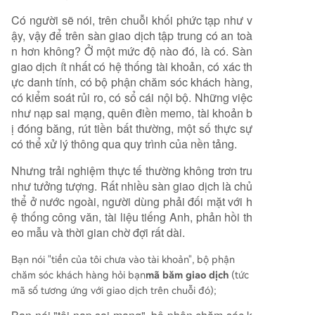
Có người sẽ nói, trên chuỗi khối phức tạp như v
ậy, vậy để trên sàn giao dịch tập trung có an toà
n hơn không? Ở một mức độ nào đó, là có. Sàn
giao dịch ít nhất có hệ thống tài khoản, có xác th
ực danh tính, có bộ phận chăm sóc khách hàng,
có kiểm soát rủi ro, có sổ cái nội bộ. Những việc
như nạp sai mạng, quên điền memo, tài khoản b
ị đóng băng, rút tiền bất thường, một số thực sự
có thể xử lý thông qua quy trình của nền tảng.
Nhưng trải nghiệm thực tế thường không trơn tru
như tưởng tượng. Rất nhiều sàn giao dịch là chủ
thể ở nước ngoài, người dùng phải đối mặt với h
ệ thống công văn, tài liệu tiếng Anh, phản hồi th
eo mẫu và thời gian chờ đợi rất dài.
Bạn nói "tiền của tôi chưa vào tài khoản", bộ phận
chăm sóc khách hàng hỏi bạn
mã băm giao dịch
(tức
mã số tương ứng với giao dịch trên chuỗi đó);