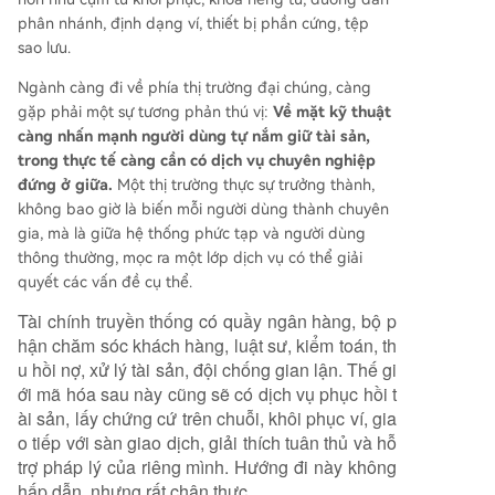
phân nhánh, định dạng ví, thiết bị phần cứng, tệp
sao lưu.
Ngành càng đi về phía thị trường đại chúng, càng
gặp phải một sự tương phản thú vị:
Về mặt kỹ thuật
càng nhấn mạnh người dùng tự nắm giữ tài sản,
trong thực tế càng cần có dịch vụ chuyên nghiệp
đứng ở giữa.
Một thị trường thực sự trưởng thành,
không bao giờ là biến mỗi người dùng thành chuyên
gia, mà là giữa hệ thống phức tạp và người dùng
thông thường, mọc ra một lớp dịch vụ có thể giải
quyết các vấn đề cụ thể.
Tài chính truyền thống có quầy ngân hàng, bộ p
hận chăm sóc khách hàng, luật sư, kiểm toán, th
u hồi nợ, xử lý tài sản, đội chống gian lận. Thế gi
ới mã hóa sau này cũng sẽ có dịch vụ phục hồi t
ài sản, lấy chứng cứ trên chuỗi, khôi phục ví, gia
o tiếp với sàn giao dịch, giải thích tuân thủ và hỗ
trợ pháp lý của riêng mình. Hướng đi này không
hấp dẫn, nhưng rất chân thực.