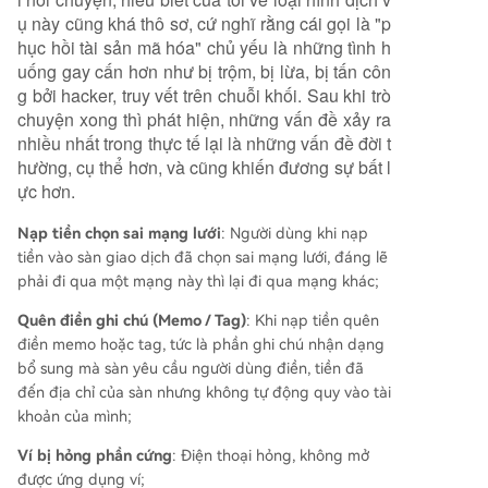
Một đội ngũ chuyên nghiệp thực sự thường đán
ụ này cũng khá thô sơ, cứ nghĩ rằng cái gọi là "p
h giá kỹ từng trường hợp cụ thể (khả năng thu h
hục hồi tài sản mã hóa" chủ yếu là những tình h
ồi, nguyên nhân đóng băng...) và không đưa ra c
uống gay cấn hơn như bị trộm, bị lừa, bị tấn côn
am kết chắc chắn trước. Bài viết cũng giới thiệu
g bởi hacker, truy vết trên chuỗi khối. Sau khi trò
về việc tác giả đã hợp tác với một đội ngũ chuy
chuyện xong thì phát hiện, những vấn đề xảy ra
ên nghiệp trong lĩnh vực này. Họ cung cấp dịch
nhiều nhất trong thực tế lại là những vấn đề đời t
vụ đánh giá ban đầu cho các sự cố như chuyển
hường, cụ thể hơn, và cũng khiến đương sự bất l
nhầm chain, quên memo, ví lỗi, khôi phục seed p
ực hơn.
hrase khó, tài khoản sà
...
Nạp tiền chọn sai mạng lưới
: Người dùng khi nạp
tiền vào sàn giao dịch đã chọn sai mạng lưới, đáng lẽ
phải đi qua một mạng này thì lại đi qua mạng khác;
Quên điền ghi chú (Memo / Tag)
: Khi nạp tiền quên
điền memo hoặc tag, tức là phần ghi chú nhận dạng
bổ sung mà sàn yêu cầu người dùng điền, tiền đã
đến địa chỉ của sàn nhưng không tự động quy vào tài
khoản của mình;
Ví bị hỏng phần cứng
: Điện thoại hỏng, không mở
được ứng dụng ví;