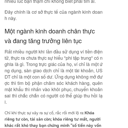
nhiều lúc bạn thậm chí không biết phải tìm ai.
Đây chính là cơ sở thực tế của ngành kinh doan
h này.
Một ngành kinh doanh chân thực
và đang tăng trưởng liên tục
Rất nhiều người khi lần đầu sử dụng ví tiền điện
tử, thực ra chưa thực sự hiểu "phi tập trung" có n
ghĩa là gì. Trong trực giác của họ, ví chỉ là một ứ
ng dụng, sàn giao dịch chỉ là một tài khoản, US
DT chỉ là một con số dư. Ứng dụng không mở đư
ợc thì tìm bộ phận chăm sóc khách hàng, quên
mật khẩu thì nhấn vào khôi phục, chuyển khoản
sai thì chắc chắn có người có thể giúp thu hồi lạ
i.
Chỉ khi thực sự xảy ra sự cố, rắc rối mới lộ ra:
Khóa
riêng tư còn, tài sản còn; khóa riêng tư mất, người
khác rất khó thay bạn chứng minh "số tiền này vốn