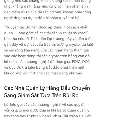
giống như các chứng khoán không token hóa tương
ứng, khẳng định rằng việc xử lý vốn nên phản ánh
đặc điểm rủi ro của tài sản cơ bản, không phải công
nghệ được sử dụng để ghi nhận quyền sở hữu.
"Nguyên tắc đó nên được áp dụng một cách nhất
quán — bao gồm cả các tài sản kỹ thuật số khác,"
bức thư nêu rõ. Trích dẫn lập trường này và tiến triển
gần đây về dự luật cấu trúc thị trường crypto, dự luật
sẽ mở rộng khả năng của các ngân hàng tham gia
vào các hoạt động tài sản crypto trên bảng cân đối
kế toán, các thượng nghị sĩ đã thúc giục FDIC, OCC
và Cục Dự trữ Liên bang bắt đầu phát triển một
khuôn khổ vốn mới cho các hoạt động như vậy.
Các Nhà Quản Lý Hàng Đầu Chuyển
Sang Giám Sát 'Dựa Trên Rủi Ro'
Lời kêu gọi của các thượng nghị sĩ về các quy định
vốn crypto mới được đưa ra khi ba cơ quan quản lý
này trình bày trước Ủy ban Dịch vụ Tài chính Hạ viện