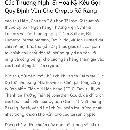
Các Thượng Nghị Sĩ Hoa Kỳ Kêu Gọi
mạnh vai trò của tiêu chuẩn vốn mạnh mẽ, đồng
thời cho biết đã có các đề xuất quy định cho cá
Quy Định Vốn Cho Crypto Rõ Ràng
c công ty con phát hành stablecoin. Tương tự, Gi
ám đốc OCC Jonathan Gould khẳng định nhiệm
Vào thứ Năm, Chủ tịch Tiểu ban Tài sản Kỹ thuật số
vụ là tạo điều kiện cho đổi mới có trách nhiệm, x
thuộc Ủy ban Ngân hàng Thượng viện Cynthia
em xét lại các hành động giám sát trước đây và
Lummis và các Thượng nghị sĩ Dan Sullivan, Bill
chống lại việc ngân hàng từ chối dịch vụ bất hợ
Hagerty, Bernie Moreno, Ted Budd, và Jon Husted đã
p pháp.
chia sẻ một bức thư gần đây thúc giục các cơ quan
tài chính chủ chốt tiến tới những quy định vốn "rõ
ràng và công bằng" cho các ngân hàng tham gia vào
các hoạt động tài sản crypto.
Bức thư, gửi đến Phó Chủ tịch Phụ trách Giám sát Cục
Dự trữ Liên bang Miki Bowman, Chủ tịch Tổng công
ty Bảo hiểm Tiền gửi Liên bang (FDIC) Travis Hill, và
Thanh tra Trưởng Tiền tệ Jonathan Gould, đã chỉ trích
các tiêu chuẩn vốn của Ủy ban Giám sát Ngân hàng
Basel quốc tế, vốn đã dành "sự phân loại trừng phạt
nhất trong khuôn khổ vốn" cho các tài sản crypto.
Đáng chú ý, tiêu chuẩn này gán một trọng số rủi ro