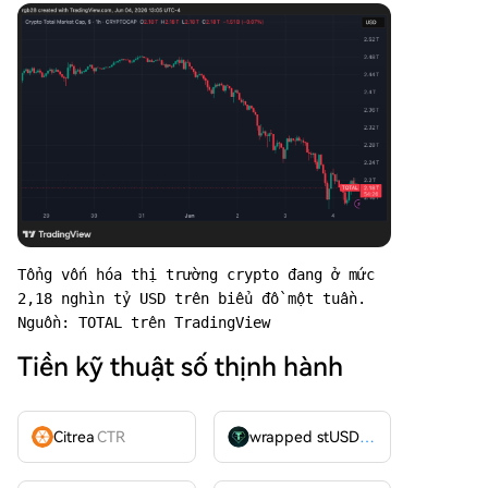
Tổng vốn hóa thị trường crypto đang ở mức 
2,18 nghìn tỷ USD trên biểu đồ một tuần. 
Nguồn: TOTAL trên TradingView
Tiền kỹ thuật số thịnh hành
Citrea
CTR
wrapped stUSDT
WSTUSDT