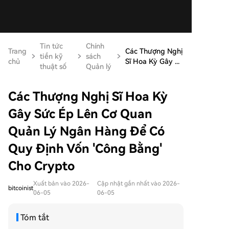
Tin tức
Chính
Trang
Các Thượng Nghị
tiền kỹ
sách
chủ
Sĩ Hoa Kỳ Gây ...
thuật số
Quản lý
Các Thượng Nghị Sĩ Hoa Kỳ
Gây Sức Ép Lên Cơ Quan
Quản Lý Ngân Hàng Để Có
Quy Định Vốn 'Công Bằng'
Cho Crypto
Xuất bản vào 2026-
Cập nhật gần nhất vào 2026-
bitcoinist
06-05
06-05
Tóm tắt