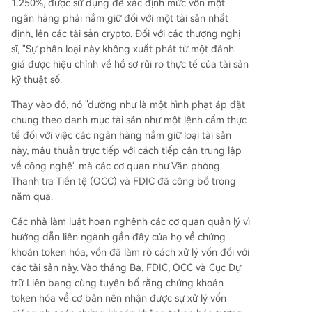
1.250%, được sử dụng để xác định mức vốn một
ngân hàng phải nắm giữ đối với một tài sản nhất
định, lên các tài sản crypto. Đối với các thượng nghị
sĩ, "Sự phân loại này không xuất phát từ một đánh
giá được hiệu chỉnh về hồ sơ rủi ro thực tế của tài sản
kỹ thuật số.
Thay vào đó, nó "dường như là một hình phạt áp đặt
chung theo danh mục tài sản như một lệnh cấm thực
tế đối với việc các ngân hàng nắm giữ loại tài sản
này, mâu thuẫn trực tiếp với cách tiếp cận trung lập
về công nghệ" mà các cơ quan như Văn phòng
Thanh tra Tiền tệ (OCC) và FDIC đã công bố trong
năm qua.
Các nhà làm luật hoan nghênh các cơ quan quản lý vì
hướng dẫn liên ngành gần đây của họ về chứng
khoán token hóa, vốn đã làm rõ cách xử lý vốn đối với
các tài sản này. Vào tháng Ba, FDIC, OCC và Cục Dự
trữ Liên bang cùng tuyên bố rằng chứng khoán
token hóa về cơ bản nên nhận được sự xử lý vốn