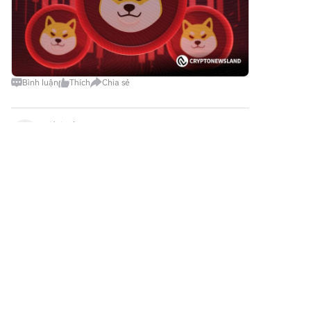
động hóa quy trình, cải thiện
phương thức thanh toán phổ
các quy trình quản lý rủi ro và
biến như Google Pay và Apple
nâng cao tương tác với khách
Pay để nâng cao sự tiện lợi.P2P:
hàng thông qua các dịch vụ cá
Giao dịch trực tiếp với người
nhân hóa. Mục tiêu chính của
dùng khác trên HTX.Thị trường
Ngân hàng AI bao gồm: Tự
mua bán phi tập trung (OTC):
Bình luận
Thích
Chia sẻ
động hóa các chức năng ngân
Chúng tôi cung cấp những dịch
hàng: Bằng cách tận dụng
vụ được thiết kế riêng và tỷ giá
công nghệ AI, Ngân hàng AI
hối đoái cạnh tranh cho nhà
区块创造
nhằm tự động hóa các nhiệm
giao dịch.Bước 3: Lưu trữ
2026-8-7
vụ thường nhật, giảm gánh
Lorenzo Protocol (BANK) của
BNB Chain Overtakes Tron in Stablecoin Wallet
nặng cho nhân lực và nâng cao
BạnSau khi mua Lorenzo
Count, Data Shows
hiệu quả. Quản lý rủi ro nâng
Protocol (BANK), lưu trữ trong
BitcoinWorldBNB Chain Overtakes Tron in
cao: Dự án sử dụng các thuật
tài khoản HTX của bạn. Ngoài
Stablecoin Wallet Count, Data Shows BNB Chain
toán AI để dự đoán và xác định
ra, bạn có thể gửi đi nơi khác
rủi ro, từ đó củng cố các biện
has become the blockchain network with the
qua chuyển khoản blockchain
2
Thích
Chia sẻ
pháp an ninh chống lại gian lận
largest number of stablecoin-holding wallets,
hoặc sử dụng để giao dịch
và các mối đe dọa khác. Cá
surpassing Tron for the f
những tiền kỹ thuật số
nhân hóa dịch vụ ngân hàng:
khác.Bước 4: Giao dịch Lorenzo
Tasmiya
Ngân hàng AI tập trung vào
Protocol (BANK)Giao dịch
việc cung cấp các sản phẩm và
2026-8-7
Lorenzo Protocol (BANK) dễ
Coinbase CEO Calls on U.S. Senate to Advance
dịch vụ tài chính được điều
dàng trên thị trường giao ngay