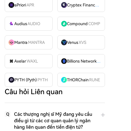
aPriori
APR
Cryptex Finance
CTX
Audius
AUDIO
Compound
COMP
Mantra
MANTRA
Venus
XVS
Axelar
WAXL
Billions Network
BILL
PYTH (Pyth)
PYTH
THORChain
RUNE
Câu hỏi Liên quan
Các thượng nghị sĩ Mỹ đang yêu cầu
Q
điều gì từ các cơ quan quản lý ngân
hàng liên quan đến tiền điện tử?