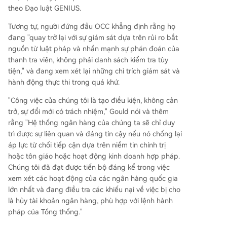
theo Đạo luật GENIUS.
Tương tự, người đứng đầu OCC khẳng định rằng họ
đang "quay trở lại với sự giám sát dựa trên rủi ro bắt
nguồn từ luật pháp và nhấn mạnh sự phán đoán của
thanh tra viên, không phải danh sách kiểm tra tùy
tiện," và đang xem xét lại những chỉ trích giám sát và
hành động thực thi trong quá khứ.
"Công việc của chúng tôi là tạo điều kiện, không cản
trở, sự đổi mới có trách nhiệm," Gould nói và thêm
rằng "Hệ thống ngân hàng của chúng ta sẽ chỉ duy
trì được sự liên quan và đáng tin cậy nếu nó chống lại
áp lực từ chối tiếp cận dựa trên niềm tin chính trị
hoặc tôn giáo hoặc hoạt động kinh doanh hợp pháp.
Chúng tôi đã đạt được tiến bộ đáng kể trong việc
xem xét các hoạt động của các ngân hàng quốc gia
lớn nhất và đang điều tra các khiếu nại về việc bị cho
là hủy tài khoản ngân hàng, phù hợp với lệnh hành
pháp của Tổng thống."