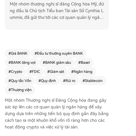
Một nhóm thượng nghị sĩ đảng Cộng hòa Mỹ, đứ
ng đầu là Chủ tịch Tiểu ban Tài sản Số Cynthia L
ummis, đã gửi thư tới các cơ quan quản lý ngân
hàng hàng đầu bao gồm Cục Dự trữ Liên bang,
FDIC và OCC. Trong thư, họ kêu gọi xây dựng m
ột khuôn khổ vốn rõ ràng và công bằng hơn cho
các hoạt động tài sản tiền mã hóa của ngân hàn
g. Các thượng nghị sĩ chỉ trích tiêu chuẩn vốn củ
#
Giá BANK
#
Đầu tư thường xuyên BANK
a Ủy ban Basel, áp dụng trọng số rủi ro 1250% -
#
BANK tăng vọt
#
BANK giảm sâu
#
Basel
mức phân loại trừng phạt nhất - đối với tài sản ti
ền mã hóa, coi đó là lệnh cấm thực tế thay vì đá
#
Crypto
#
FDIC
#
Giám sát
#
Ngân hàng
nh giá rủi ro thực tế. Họ hoan nghênh hướng dẫ
#
Quy tắc Vốn
#
Quy định
#
Rủi ro
#
Stablecoin
n chung gần đây về chứng khoán token hóa, kh
#
Thượng viện
ẳng định việc xử lý vốn nên dựa trên đặc điểm r
ủi ro của tài sản cơ bản chứ không phải công ng
Một nhóm Thượng nghị sĩ Đảng Cộng hòa đang gây
hệ ghi nhận. Các nghị sĩ thúc giục nguyên tắc nà
sức ép lên các cơ quan quản lý ngân hàng để xây
y cần được áp dụng nhất quán cho cả các tài sả
dựng dựa trên những tiến bộ quy định gần đây bằng
n số khác. Lời kêu gọi này được đưa ra khi các c
cách tạo ra một khuôn khổ vốn rõ ràng hơn cho các
ơ quan quản lý đang chuyển sang mô hình giám
hoạt động crypto và việc xử lý tài sản.
sát dựa trên rủi ro. Chủ tịch FDIC Travis Hill nhấn