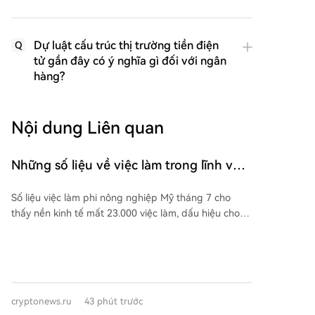
Dự luật cấu trúc thị trường tiền điện
Q
tử gần đây có ý nghĩa gì đối với ngân
hàng?
Nội dung Liên quan
Những số liệu về việc làm trong lĩnh vực
phi nông nghiệp Mỹ được bình luận bởi
Số liệu việc làm phi nông nghiệp Mỹ tháng 7 cho
người gần gũi nhất với Cục Dự trữ Liên
thấy nền kinh tế mất 23.000 việc làm, dấu hiệu cho
bang!
thấy thị trường lao động chưa ổn định sau bốn tháng
tăng trưởng tích cực, mặc dù tỷ lệ thất nghiệp giảm
nhẹ xuống 4,1%. Phóng viên Wall Street Journal Nick
Timiraos, người có mối quan hệ chặt chẽ với chính
sách của Fed, nhận định việc giải thích báo cáo việc
cryptonews.ru
43 phút trước
làm tháng 7 sẽ là thách thức đối với Cục Dự trữ Liên