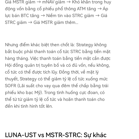
Giá MSTR giảm → mNAV giảm → Khó khăn trong huy
động vốn bằng cổ phiếu phổ thông ATM tăng → Áp
lực bán BTC tăng → Niềm tin vào STRC giảm → Giá
STRC giảm → Giá MSTR giảm thêm...
Nhưng điểm khác biệt then chốt là: Strategy không
bắt buộc phải thanh toán cổ tức STRC bằng tiền mặt
hàng tháng. Việc thanh toán bằng tiền mặt cần được
Hội đồng quản trị tuyên bố và có đủ vốn, nếu không,
cổ tức có thể được tích lũy. Đồng thời, về mặt lý
thuyết, Strategy có thể giảm tỷ lệ cổ tức xuống mức
SOFR (Lãi suất cho vay qua đêm thế chấp bằng trái
phiếu kho bạc Mỹ). Trong tình huống cực đoan, có
thể từ từ giảm tỷ lệ cổ tức và hoãn thanh toán cho
đến khi tình hình tốt lên.
LUNA-UST vs MSTR-STRC: Sự khác