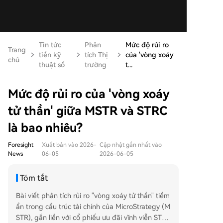
Tin tức
Phân
Mức độ rủi ro
Trang
tiền kỹ
tích Thị
của 'vòng xoáy
chủ
thuật số
trường
t...
Mức độ rủi ro của 'vòng xoáy
tử thần' giữa MSTR và STRC
là bao nhiêu?
Foresight
Xuất bản vào 2026-
Cập nhật gần nhất vào
News
06-05
2026-06-05
Tóm tắt
Bài viết phân tích rủi ro "vòng xoáy tử thần" tiềm
ẩn trong cấu trúc tài chính của MicroStrategy (M
STR), gắn liền với cổ phiếu ưu đãi vĩnh viễn STRC