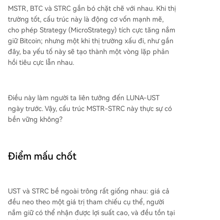
m). Rủi ro phá sản thấp do đòn bẩy ròng thấp
MSTR, BTC và STRC gắn bó chặt chẽ với nhau. Khi thị
(~11%). Miễn là giá Bitcoin không giảm xuống d
trường tốt, cấu trúc này là động cơ vốn mạnh mẽ,
ưới ~26.300 USD, cổ đông ưu đãi vẫn có khả năn
cho phép Strategy (MicroStrategy) tích cực tăng nắm
g bảo toàn vốn.
giữ Bitcoin; nhưng một khi thị trường xấu đi, như gần
đây, ba yếu tố này sẽ tạo thành một vòng lặp phản
hồi tiêu cực lẫn nhau.
Điều này làm người ta liên tưởng đến LUNA-UST
ngày trước. Vậy, cấu trúc MSTR-STRC này thực sự có
bền vững không?
Điểm mấu chốt
UST và STRC bề ngoài trông rất giống nhau: giá cả
đều neo theo một giá trị tham chiếu cụ thể, người
nắm giữ có thể nhận được lợi suất cao, và đều tồn tại