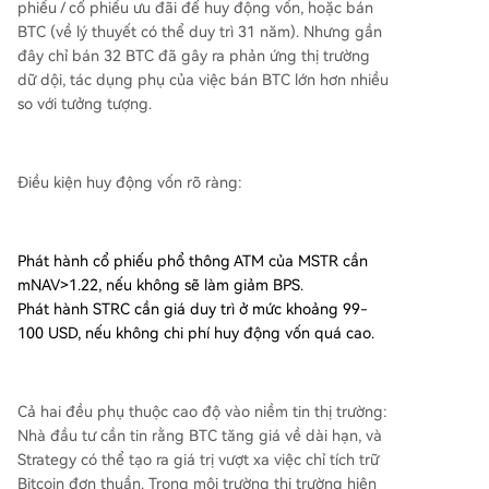
phiếu / cổ phiếu ưu đãi để huy động vốn, hoặc bán
BTC (về lý thuyết có thể duy trì 31 năm). Nhưng gần
đây chỉ bán 32 BTC đã gây ra phản ứng thị trường
dữ dội, tác dụng phụ của việc bán BTC lớn hơn nhiều
so với tưởng tượng.
Điều kiện huy động vốn rõ ràng:
Phát hành cổ phiếu phổ thông ATM của MSTR cần
mNAV>1.22, nếu không sẽ làm giảm BPS.
Phát hành STRC cần giá duy trì ở mức khoảng 99-
100 USD, nếu không chi phí huy động vốn quá cao.
Cả hai đều phụ thuộc cao độ vào niềm tin thị trường:
Nhà đầu tư cần tin rằng BTC tăng giá về dài hạn, và
Strategy có thể tạo ra giá trị vượt xa việc chỉ tích trữ
Bitcoin đơn thuần. Trong môi trường thị trường hiện