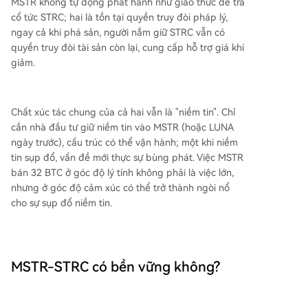
MSTR không tự động phát hành như giao thức để trả
cổ tức STRC; hai là tồn tại quyền truy đòi pháp lý,
ngay cả khi phá sản, người nắm giữ STRC vẫn có
quyền truy đòi tài sản còn lại, cung cấp hỗ trợ giá khi
giảm.
Chất xúc tác chung của cả hai vẫn là "niềm tin". Chỉ
cần nhà đầu tư giữ niềm tin vào MSTR (hoặc LUNA
ngày trước), cấu trúc có thể vận hành; một khi niềm
tin sụp đổ, vấn đề mới thực sự bùng phát. Việc MSTR
bán 32 BTC ở góc độ lý tính không phải là việc lớn,
nhưng ở góc độ cảm xúc có thể trở thành ngòi nổ
cho sự sụp đổ niềm tin.
MSTR-STRC có bền vững không?