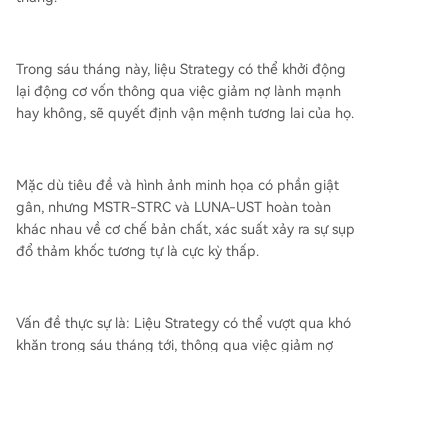
Trong sáu tháng này, liệu Strategy có thể khởi động
lại động cơ vốn thông qua việc giảm nợ lành mạnh
hay không, sẽ quyết định vận mệnh tương lai của họ.
Mặc dù tiêu đề và hình ảnh minh họa có phần giật
gân, nhưng MSTR-STRC và LUNA-UST hoàn toàn
khác nhau về cơ chế bản chất, xác suất xảy ra sự sụp
đổ thảm khốc tương tự là cực kỳ thấp.
Vấn đề thực sự là: Liệu Strategy có thể vượt qua khó
khăn trong sáu tháng tới, thông qua việc giảm nợ
lành mạnh để khởi động lại động cơ vốn, hay chỉ có
thể trở thành một thí nghiệm thú vị trong lịch sử
Bitcoin?