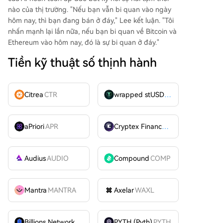
nào của thị trường. "Nếu bạn vẫn bi quan vào ngày
hôm nay, thì bạn đang bán ở đáy," Lee kết luận. "Tôi
nhấn mạnh lại lần nữa, nếu bạn bi quan về Bitcoin và
Ethereum vào hôm nay, đó là sự bi quan ở đáy."
Tiền kỹ thuật số thịnh hành
Citrea
CTR
wrapped stUSDT
WSTUSDT
aPriori
APR
Cryptex Finance
CTX
Audius
AUDIO
Compound
COMP
Mantra
MANTRA
Axelar
WAXL
Billions Network
BILL
PYTH (Pyth)
PYTH