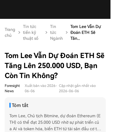
Tin tức
Tin
Tom Lee Vẫn Dự
Trang
tiền kỹ
tức
Đoán ETH Sẽ
chủ
thuật số
Ngành
Tăn...
Tom Lee Vẫn Dự Đoán ETH Sẽ
Tăng Lên 250.000 USD, Bạn
Còn Tin Không?
Foresight
Xuất bản vào 2026-
Cập nhật gần nhất vào
News
06-06
2026-06-06
Tóm tắt
Tom Lee, Chủ tịch Bitmine, dự đoán Ethereum (E
TH) có thể đạt 25.000 USD nhờ sự phát triển củ
a AI và token hóa, biến ETH từ tài sản đầu cơ th