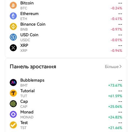
Bitcoin
--
BTC
-
0.24
%
Ethereum
--
ETH
-
0.41
%
Binance Coin
--
BNB
-
0.97
%
USD Coin
--
USDC
-
0.01
%
XRP
--
XRP
-
0.94
%
Панель зростання
Більше
Bubblemaps
--
BMT
+
73.67
%
Tutorial
--
TUT
+
61.59
%
Cap
--
CAP
+
25.04
%
Monad
--
MONAD
+
24.82
%
Test
--
TST
+
21.66
%