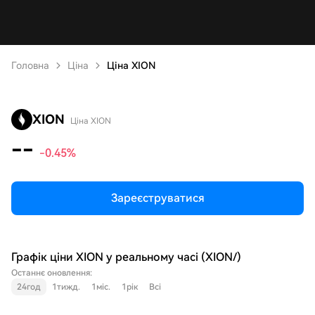
Головна
Ціна
Ціна XION
XION
Ціна XION
--
-0.45%
Зареєструватися
Графік ціни XION у реальному часі (XION/)
Останнє оновлення:
24год
1тижд.
1міс.
1рік
Всі