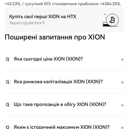
+43.23%, і сукупний ROI становитиме приблизно +6384.20%.
Купіть свої перші XION на HTX
Зареєструватися
Поширені запитання про XION
Яка сьогодні ціна XION (XION)?
Q
Яка ринкова капіталізація XION (XION)?
Q
Що таке пропозиція в обігу XION (XION)?
Q
Яким є історичний максимум XION (XION)?
Q