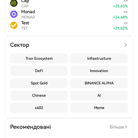
Cap
--
CAP
+
25.63
%
Monad
--
MONAD
+
24.68
%
Test
--
TST
+
21.02
%
Сектор
Tron Ecosystem
Infrastructure
DeFi
Innovation
Spot Gold
BINANCE ALPHA
Chinese
AI
x402
Meme
Рекомендовані
Більше