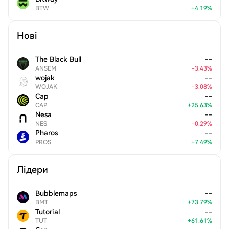
BTW
+
4.19
%
Нові
The Black Bull
--
ANSEM
-
3.43
%
wojak
--
WOJAK
-
3.08
%
Cap
--
CAP
+
25.63
%
Nesa
--
NES
-
0.29
%
Pharos
--
PROS
+
7.49
%
Лідери
Bubblemaps
--
BMT
+
73.79
%
Tutorial
--
TUT
+
61.61
%