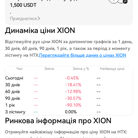
1,500 USDT
.
Приєднатися
Динаміка ціни XION
Відстежуйте рух ціни XION за допомогою графіків за 1 день,
30 днів, 60 днів, 90 днів, 1 рік, а також за період з моменту
лістингу на HTX.
Переглядайте більше даних о цінах XION
Час
Зміна
Зміна у %
Найвища ціна
На
Сьогодні
--
-0.45%
--
30 днів
--
-18.41%
--
60 днів
--
-12.98%
--
90 днів
--
-30.57%
--
1 рік
--
-90.10%
--
З лістингу
--
0.00%
--
Ринкова інформація про XION
Отримуйте найсвіжішу інформацію про ціну XION на HTX: