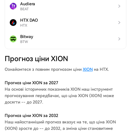
Audiera
BEAT
HTX DAO
HTX
Bitway
BTW
Прогноз ціни XION
Ознайомтеся з повним прогнозом ціни
XION
на HTX.
Прогноз ціни XION за 2027
На основі історичних показників XION наш інструмент
прогнозування передбачає, що ціна XION (XION) може
досягти -- до 2027.
Прогноз ціни XION за 2032
Наш найостанніший прогноз вказує на те, що ціна XION
(XION) зросте до -- до 2032, а зміна ціни становитиме