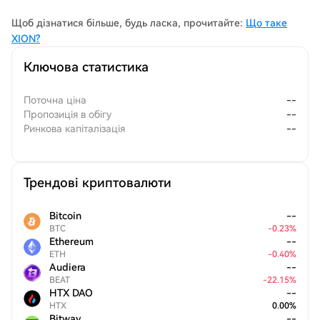
стримується складністю.
Щоб дізнатися більше, будь ласка, прочитайте:
Що таке
XION?
Ключова статистика
Поточна ціна
--
Пропозиція в обігу
--
Ринкова капіталізація
--
Трендові криптовалюти
Bitcoin
--
BTC
-
0.23
%
Ethereum
--
ETH
-
0.40
%
Audiera
--
BEAT
-
22.15
%
HTX DAO
--
HTX
0.00
%
Bitway
--