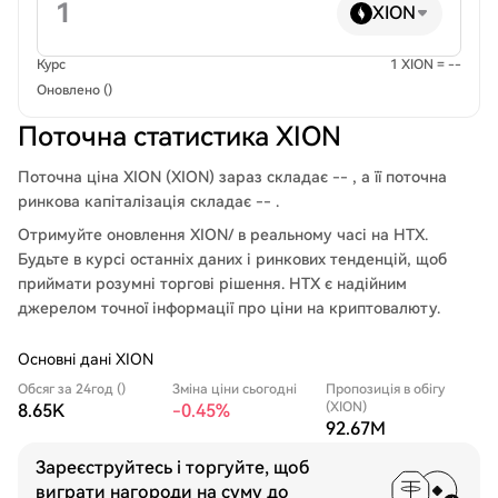
XION
Курс
1 XION = --
Оновлено ()
Поточна статистика XION
Поточна ціна XION (XION) зараз складає -- , а її поточна
ринкова капіталізація складає -- .
Отримуйте оновлення XION/ в реальному часі на HTX.
Будьте в курсі останніх даних і ринкових тенденцій, щоб
приймати розумні торгові рішення. HTX є надійним
джерелом точної інформації про ціни на криптовалюту.
Основні дані XION
Обсяг за 24год ()
Зміна ціни сьогодні
Пропозиція в обігу
(XION)
8.65K
-0.45%
92.67M
Зареєструйтесь і торгуйте, щоб
виграти нагороди на суму до