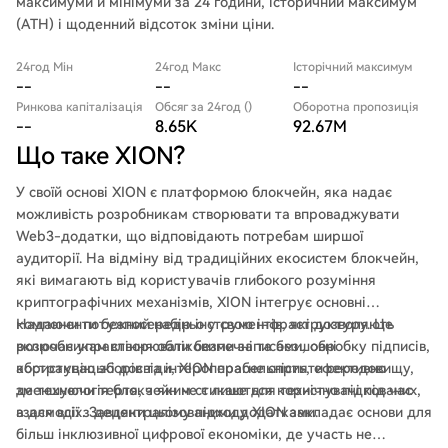
максимуми й мінімуми за 24 години, історичний максимум
(ATH) і щоденний відсоток зміни ціни.
24год Мін
24год Макс
Історічний максимум
--
--
--
Ринкова капіталізація
Обсяг за 24год ()
Оборотна пропозиція
--
8.65K
92.67M
Що таке XION?
У своїй основі XION є платформою блокчейн, яка надає
можливість розробникам створювати та впроваджувати
Web3-додатки, що відповідають потребам ширшої
аудиторії. На відміну від традиційних екосистем блокчейн,
які вимагають від користувачів глибокого розуміння
криптографічних механізмів, XION інтегрує основні
компоненти безпосередньо у свою інфраструктуру. Це
Надаючи потужний набір інструментів, які дозволяють
включає управління обліковими записами, обробку підписів,
розробникам створювати безпечні та безшовні
абстракцію зборів та інтероперабельність, ефективно
користувацькі досвіди, XION прагне сприяти середовищу,
зменшуючи тертя, з яким стикаються користувачі під час
де технологія блокчейн не є лише для технічно підкованих,
взаємодії з децентралізованими додатками.
а для всіх. Завдяки цьому підходу XION закладає основи для
більш інклюзивної цифрової економіки, де участь не