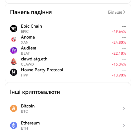
Панель падіння
Більше
Epic Chain
--
EPIC
-
49.64
%
Anoma
--
XAN
-
24.80
%
Audiera
--
BEAT
-
22.18
%
clawd.atg.eth
--
CLAWD
-
15.34
%
House Party Protocol
--
HPP
-
13.90
%
Інші криптовалюти
Bitcoin
BTC
Ethereum
ETH