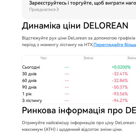
Зареєструйтесь і торгуйте, щоб виграти наг
Приєднатися
Динаміка ціни DELOREAN
Відстежуйте рух ціни DeLorean за допомогою графіків за 
період з моменту лістингу на HTX.
Переглядайте більш
Час
Зміна
Змін
Сьогодні
--
+0.0200%
30 днів
--
-32.41%
60 днів
--
-32.86%
90 днів
--
-50.37%
1 рік
--
-93.56%
З лістингу
--
-94.27%
Ринкова інформація про 
Отримуйте найсвіжішу інформацію про ціну DeLorean н
максимум (ATH) і щоденний відсоток зміни ціни.