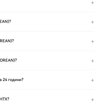
REAN)?
OREAN)?
LOREAN)?
а 24 години?
 HTX?