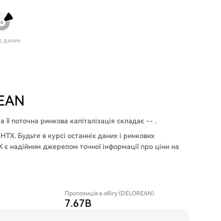
є даних
REAN
 її поточна ринкова капіталізація складає -- .
TX. Будьте в курсі останніх даних і ринкових
X є надійним джерелом точної інформації про ціни на
Пропозиція в обігу (DELOREAN)
7.67B