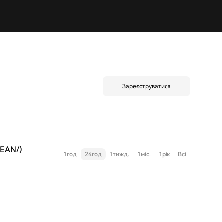
Зареєструватися
REAN/)
1год
24год
1тижд.
1міс.
1рік
Всі