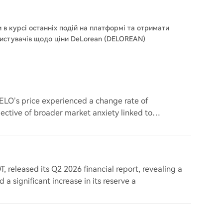
и в курсі останніх подій на платформі та отримати
ристувачів щодо ціни DeLorean (DELOREAN)
ELO’s price experienced a change rate of
ective of broader market anxiety linked to
s that aff
, released its Q2 2026 financial report, revealing a
 a significant increase in its reserve a