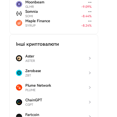
Moonbeam
--
GLMR
-
9.09
%
Somnia
--
SOMI
-
8.44
%
Maple Finance
--
SYRUP
-
8.24
%
Інші криптовалюти
Aster
ASTER
Zerobase
ZBT
Plume Network
PLUME
ChainGPT
CGPT
Fartcoin