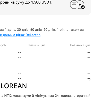
ороди на суму до
1,500 USDT
.
1 день, 30 днів, 60 днів, 90 днів, 1 рік, а також за
е даних о цінах DeLorean
а у %
Найвища ціна
Найнижча ціна
--
--
--
--
--
--
--
--
--
--
--
--
DELOREAN
а HTX: максимуми й мінімуми за 24 години, історичний