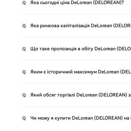
Яка сьогодні ціна DeLorean (DELOREAN)?
Q
Яка ринкова капіталізація DeLorean (DELO
Q
Що таке пропозиція в обігу DeLorean (DEL
Q
Яким є історичний максимум DeLorean (DE
Q
Який обсяг торгівлі DeLorean (DELOREAN) з
Q
Чи можу я купити DeLorean (DELOREAN) на
Q