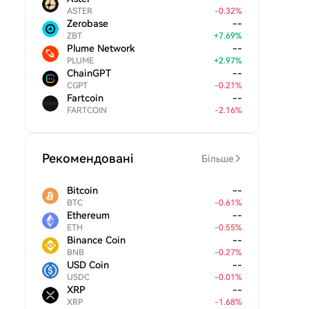
ASTER
-
0.32
%
Zerobase
--
ZBT
+
7.69
%
Plume Network
--
PLUME
+
2.97
%
ChainGPT
--
CGPT
-
0.21
%
Fartcoin
--
FARTCOIN
-
2.16
%
Рекомендовані
Більше
Bitcoin
--
BTC
-
0.61
%
Ethereum
--
ETH
-
0.55
%
Binance Coin
--
BNB
-
0.27
%
USD Coin
--
USDC
-
0.01
%
XRP
--
XRP
-
1.68
%