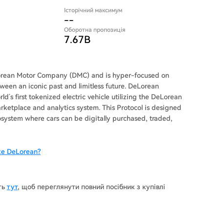
Історічний максимум
--
Оборотна пропозиція
7.67B
eLorean Motor Company (DMC) and is hyper-focused on
tween an iconic past and limitless future. DeLorean
ld’s first tokenized electric vehicle utilizing the DeLorean
marketplace and analytics system. This Protocol is designed
system where cars can be digitally purchased, traded,
е DeLorean?
ть
тут
, щоб переглянути повний посібник з купівлі