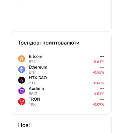
Трендові криптовалюти
Bitcoin
--
BTC
-
0.61
%
Ethereum
--
ETH
-
0.55
%
HTX DAO
--
HTX
-
0.06
%
Audiera
--
BEAT
-
4.51
%
TRON
--
TRX
-
0.09
%
Нові