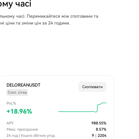
му часі
льному часі. Перемикайтеся між спотовими та
 ціни та зміни цін за 24 години.
DELOREANUSDT
Скопіювати
Спот. сітка
PnL%
+
18.96
%
APY
988.55
%
Макс. просідання
8.57
%
24 год | Усього збіглих угод
9
｜
2204