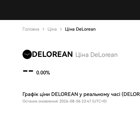
Головна
Ціна
Ціна DeLorean
DELOREAN
Ціна DeLorean
--
0.00%
Графік ціни DELOREAN у реальному часі (DELO
Останнє оновлення: 2026-08-06 23:47 (UTC+0)