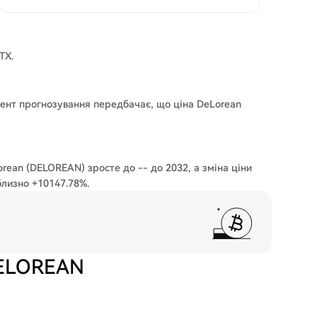
TX.
мент прогнозування передбачає, що ціна DeLorean
rean (DELOREAN) зросте до -- до 2032, а зміна ціни
близно +10147.78%.
DELOREAN