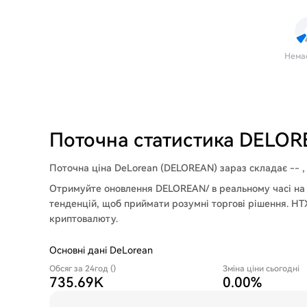
Нема
Поточна статистика DELO
Поточна ціна DeLorean (DELOREAN) зараз складає -- , а
Отримуйте оновлення DELOREAN/ в реальному часі на H
тенденцій, щоб приймати розумні торгові рішення. HT
криптовалюту.
Основні дані DeLorean
Обсяг за 24год ()
Зміна ціни сьогодні
735.69K
0.00%