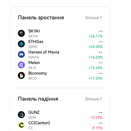
Панель зростання
Більше
SKYAI
--
SKYAI
+
26.17
%
ETHGas
--
GWEI
+
23.35
%
Heroes of Mavia
--
MAVIA
+
14.23
%
Melon
--
MLN
+
12.45
%
Biconomy
--
BICO
+
11.33
%
Панель падіння
Більше
GUNZ
--
GUN
-
13.29
%
CC(Canton)
--
CC
-
9.19
%