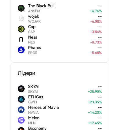
The Black Bull
--
ANSEM
+
6.76
%
wojak
--
WOJAK
-
6.08
%
Cap
--
CAP
-
3.84
%
Nesa
--
NES
-
0.73
%
Pharos
--
PROS
-
5.68
%
Лідери
SKYAI
--
SKYAI
+
25.90
%
ETHGas
--
GWEI
+
23.35
%
Heroes of Mavia
--
MAVIA
+
14.23
%
Melon
--
MLN
+
12.45
%
Biconomy
--