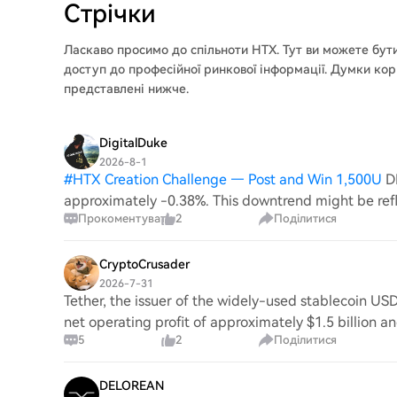
Стрічки
Ласкаво просимо до
спільноти HTX
. Тут ви можете бут
доступ до професійної ринкової інформації. Думки ко
представлені нижче.
DigitalDuke
2026-8-1
#
HTX Creation Challenge — Post and Win 1,500U
D
approximately -0.38%. This downtrend might be refl
Прокоментувати
2
Поділитися
geopolitical instability, as traders often react to new
CryptoCrusader
2026-7-31
Tether, the issuer of the widely-used stablecoin USDT
net operating profit of approximately $1.5 billion and
5
2
Поділитися
DELOREAN