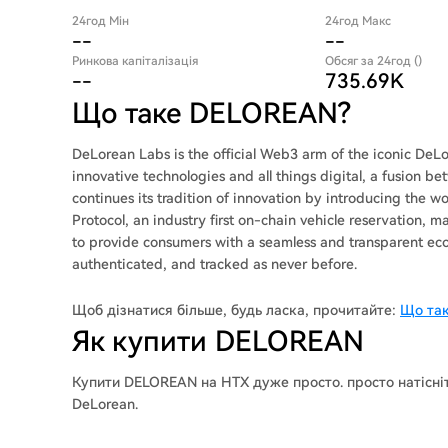
24год Мін
24год Макс
--
--
Ринкова капіталізація
Обсяг за 24год ()
--
735.69K
Що таке DELOREAN?
DeLorean Labs is the official Web3 arm of the iconic D
innovative technologies and all things digital, a fusion be
continues its tradition of innovation by introducing the wor
Protocol, an industry first on-chain vehicle reservation, 
to provide consumers with a seamless and transparent eco
authenticated, and tracked as never before.
Щоб дізнатися більше, будь ласка, прочитайте:
Що так
Як купити DELOREAN
Купити DELOREAN на HTX дуже просто. просто натісні
DeLorean.