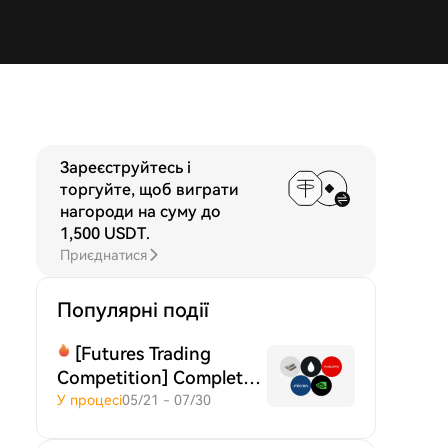
Зареєструйтесь і
торгуйте, щоб виграти
нагороди на суму до
1,500 USDT
.
Приєднатися
Популярні події
[Futures Trading
Competition] Complete
tasks and share $20,000!
У процесі
05/21 - 07/30