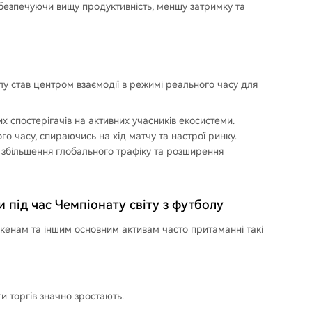
безпечуючи вищу продуктивність, меншу затримку та
лу став центром взаємодії в режимі реального часу для
х спостерігачів на активних учасників екосистеми.
 часу, спираючись на хід матчу та настрої ринку.
 збільшення глобального трафіку та розширення
під час Чемпіонату світу з футболу
окенам та іншим основним активам часто притаманні такі
и торгів значно зростають.