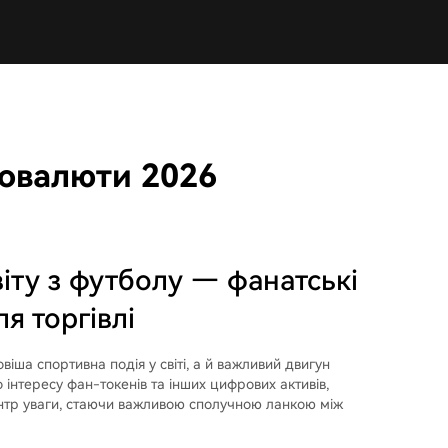
товалюти 2026
іту з футболу — фанатські
я торгівлі
іша спортивна подія у світі, а й важливий двигун
о інтересу фан-токенів та інших цифрових активів,
центр уваги, стаючи важливою сполучною ланкою між