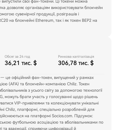
 випустили свої фан-токени. Ці токени можна
датка дозволяє організаціям використовувати блокчейн
омогою сувенірної продукції, розіграшів і
C20 на блокчейні Ethereum, так і як токен BEP2 на
Обсяг за 24 год
Ринкова капіталізація
36,21 тис. $
306,78 тис. $
) — це офіційний фан-токен, випущений у рамках
єю (AFA) та блокчейн-компанією Chiliz. Токен
олівальників з усього світу за допомогою технології
G, можуть брати участь у голосуванні щодо рішень
ватися VIP-привілеями та колекціонувати унікальні
і Chiliz, платформі, спеціально розробленій для
здійснюються на платформі Socios.com. Підсумок:
инською футбольною асоціацією та вболівальниками по
 та взаємодії, сприяючи цифровізації й