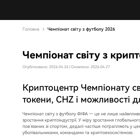
Головна
Чемпіонат світу з футболу 2026
Чемпіонат світу з крип
Опубліковано: 2026.04.26 | Оновлено: 2026.04.27
Криптоцентр Чемпіонату св
токени, CHZ і можливості дл
Чемпіонат світу з футболу ФІФА — це не лише найвпливов
зростання криптоіндустрії. У міру зростання глобальног
пов’язаних зі спортом, дедалі частіше потрапляють у 
уболівальниками, командами та криптоекосистемою.