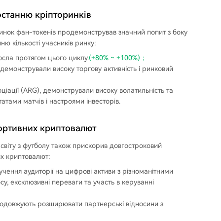
останню кріпторинків
ринок фан-токенів продемонстрував значний попит з боку
нню кількості учасників ринку:
осла протягом цього циклу.
(+80% ~ +100%)；
одемонстрували високу торгову активність і ринковий
оціації (ARG), демонстрували високу волатильність та
атами матчів і настроями інвесторів.
портивних криптовалют
 світу з футболу також прискорив довгостроковий
их криптовалют:
учення аудиторії на цифрові активи з різноманітними
, ексклюзивні переваги та участь в керуванні
 продовжують розширювати партнерські відносини з