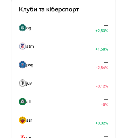
Клуби та кіберспорт
--
og
+2,53%
--
atm
+1,58%
--
psg
-2,54%
--
juv
-0,12%
--
all
-0%
--
asr
+0,02%
--