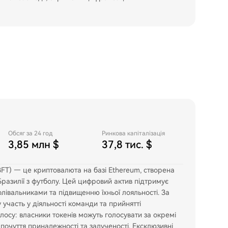
Обсяг за 24 год
Ринкова капіталізація
3,85 млн $
37,8 тис. $
(BFT) — це криптовалюта на базі Ethereum, створена
Бразилії з футболу. Цей цифровий актив підтримує
олівальниками та підвищенню їхньої лояльності. За
участь у діяльності команди та прийнятті
лосу: власники токенів можуть голосувати за окремі
очуття приналежності та залученості. Ексклюзивні