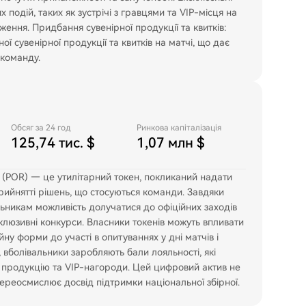
 подій, таких як зустрічі з гравцями та VIP-місця на
ження. Придбання сувенірної продукції та квитків:
 сувенірної продукції та квитків на матчі, що дає
 команду.
Обсяг за 24 год
Ринкова капіталізація
125,74 тис. $
1,07 млн $
у (POR) — це утилітарний токен, покликаний надати
ийнятті рішень, що стосуються команди. Завдяки
ьникам можливість долучатися до офіційних заходів
склюзивні конкурси. Власники токенів можуть впливати
йну форми до участі в опитуваннях у дні матчів і
 вболівальники заробляють бали лояльності, які
 продукцію та VIP-нагороди. Цей цифровий актив не
переосмислює досвід підтримки національної збірної.