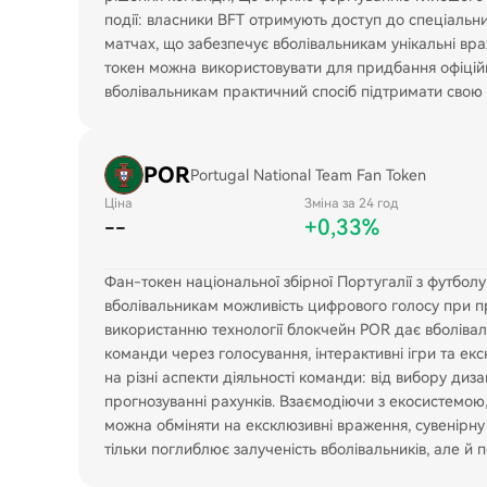
події: власники BFT отримують доступ до спеціальних
матчах, що забезпечує вболівальникам унікальні вра
токен можна використовувати для придбання офіційної
вболівальникам практичний спосіб підтримати свою
POR
Portugal National Team Fan Token
Ціна
Зміна за 24 год
--
+0,33%
Фан-токен національної збірної Португалії з футбол
вболівальникам можливість цифрового голосу при пр
використанню технології блокчейн POR дає вболівал
команди через голосування, інтерактивні ігри та ек
на різні аспекти діяльності команди: від вибору диза
прогнозуванні рахунків. Взаємодіючи з екосистемою,
можна обміняти на ексклюзивні враження, сувенірну
тільки поглиблює залученість вболівальників, але й 