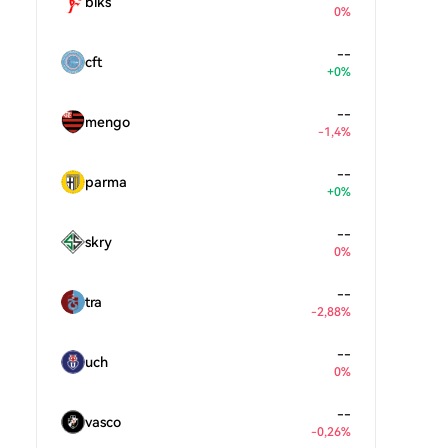
blks
0%
--
cft
+0%
--
mengo
-1,4%
--
parma
+0%
--
skry
0%
--
tra
-2,88%
--
uch
0%
--
vasco
-0,26%