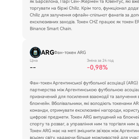
як Барселона, Парі Сен-Жермен та Ювентус, які вже
торгувати на біржі Chiliz. Крім того, функціонал до
Chiliz для залучення офлайн-спільнот фанатів за доп
ексклюзивних заходів. Токен CHZ працює як токен ER
Binance Smart Chain.
ARG
Фан-токен ARG
Ціна
Зміна за 24 год
--
-0,98%
Фан-токен Аргентинської футбольної асоціації (ARG
партнерства між Аргентинською футбольною асоціаці
призначений для посилення взаємодії та залучення вб
блокчейн. Вболівальники, які володіють токенами AR
команди, отримувати ексклюзивні нагороди, користу
цифрові предмети. Токен ARG випущений на блокчейн
спорту та розваг, а управління ним та торгівля ним 
Токен ARG має на меті зміцнити зв'язок між Аргент
всьому світу, надаючи більше можливостей для участі