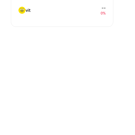
--
vit
0%