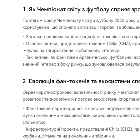
1
Як Чемпіонат світу з футболу сприяє зр
Протягом циклу Чемпіонату світу з футболу 2022 року 
користувачів, що сприяло активізації торгівлі та збільше
Загальна ринкова капіталізація фан-токенів значно зр
Основні активи, представлені токеном Chiliz (CHZ), пр
імпульс на тлі зростання глобального інтересу.
Такі активи, як фан-токен Аргентинської футбольної ас
значний інтерес з боку ринку, що зумовлювалося результ
2
Еволюція фан-токенів та екосистеми с
Окрім короткострокової волатильності ринку, Чемпіонат
розвиток і технологічний прогрес екосистеми спортивн
Фан-токени перетворилися з простих інструментів зал
функціональними можливостями, серед яких право голосу
спільнотою.
Інфраструктурні проєкти, представлені Chiliz (CHZ),
клубами, лігами та національними збірними.