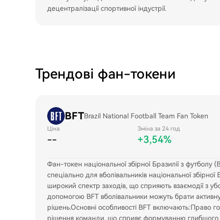
децентралізації спортивної індустрії.
Трендові фан-токени
BFT
Brazil National Football Team Fan Token
Ціна
Зміна за 24 год
--
+3,54%
Фан-токен національної збірної Бразилії з футболу 
спеціально для вболівальників національної збірної 
широкий спектр заходів, що сприяють взаємодії з уб
допомогою BFT вболівальники можуть брати активну 
рішень.Основні особливості BFT включають:Право го
рішення команди, що сприяє формуванню глибшого п