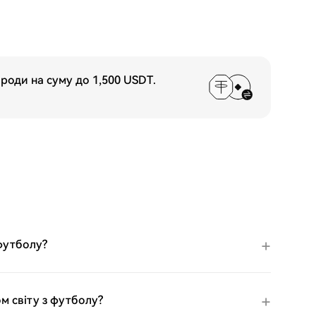
ороди на суму до
1,500 USDT
.
футболу?
м світу з футболу?