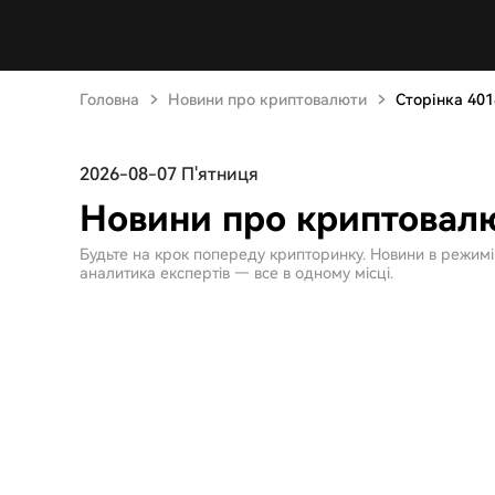
Головна
Новини про криптовалюти
Сторінка 401
2026-08-07 П'ятниця
Новини про криптовалю
Будьте на крок попереду крипторинку. Новини в режимі ре
аналитика експертів — все в одному місці.