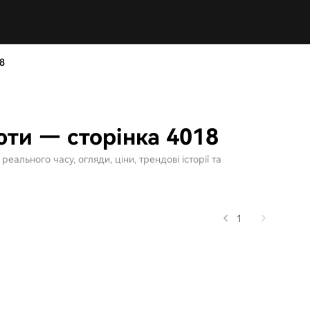
8
ти — сторінка 4018
ального часу, огляди, ціни, трендові історії та
1