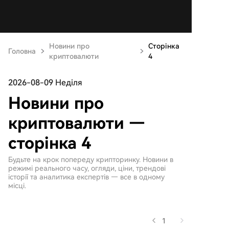
Новини про
Сторінка
Головна
криптовалюти
4
2026-08-09 Неділя
Новини про
криптовалюти —
сторінка 4
Будьте на крок попереду крипторинку. Новини в
режимі реального часу, огляди, ціни, трендові
історії та аналитика експертів — все в одному
місці.
1