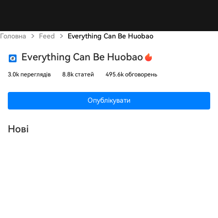
Головна
Feed
Everything Can Be Huobao
Everything Can Be Huobao
3.0k переглядів
8.8k статей
495.6k обговорень
Опублікувати
Нові