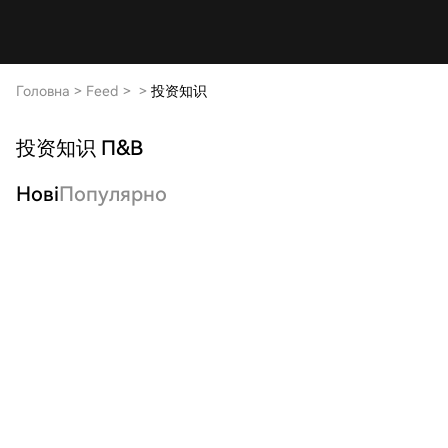
Головна
>
Feed
>
>
投资知识
投资知识 П&В
Нові
Популярно