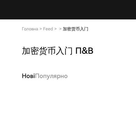
Головна
>
Feed
>
>
加密货币入门
加密货币入门 П&В
Нові
Популярно